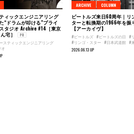
ARCHIVE
COLUMN
ティックエンジニアリング
ビートルズ来日60周年｜リ
た“ドラムが叩ける”プライ
ターと転換期の1966年を振
タジオ Archive #14［東京
【アーカイヴ】
さん宅］
PR
#ビートルズ
#ビートルズの日
#
#リンゴ・スター
#日本武道館
#
コースティックエンジニアリング
ジオ
2026.06.13 UP
UP