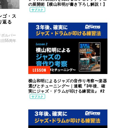
の展開術【横山和明が書き下ろし解説！】
サブスク
ンゴ・ス
り返る
リボルバー
来日55周年
LESSON
横山和明によるジャズの音作り考察〜楽器
選びとチューニング〜｜連載『3年後、確
実にジャズ・ドラムが叩ける練習法』 #2
サブスク