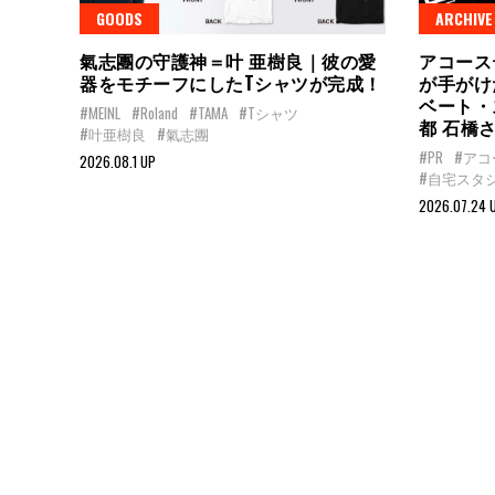
GOODS
ARCHIVE
氣志團の守護神＝叶 亜樹良｜彼の愛
アコース
器をモチーフにしたTシャツが完成！
が手がけ
ベート・ス
#MEINL
#Roland
#TAMA
#Tシャツ
都 石橋
#叶亜樹良
#氣志團
#PR
#ア
2026.08.1 UP
#自宅スタ
2026.07.24 