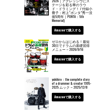
2026｜アグレッシヴにス
テージを彩る華のラウ
ド・ドラミング！ / 付録小
冊子：村上“ポンタ”秀一没
後5周年｜PONTA：5th
Memorial)
Amazonで購入する
ゼロからはじめる！最短
30日でドラムの基礎習得
メニュー – 2026/9/16
Amazonで購入する
yukihiro：the complete story
of a drummer & creator 1995-
2025 ムック – 2025/12/8
Amazonで購入する