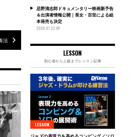
忌野清志郎ドキュメンタリー映画新予告
＆出演者情報公開｜長女・百世による絵
本発売も決定
2026.07.22 UP
奏法
LESSON
初心者から上級までレッスン記事
LESSON
ジャズの表現力を高めるコンピング／ソロ