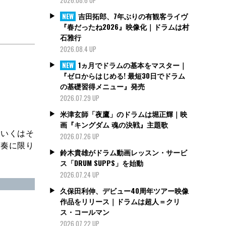
吉田拓郎、7年ぶりの有観客ライヴ
NEW
『春だったね2026』映像化｜ドラムは村
石雅行
2026.08.4 UP
1ヵ月でドラムの基本をマスター｜
NEW
『ゼロからはじめる! 最短30日でドラム
の基礎習得メニュー』発売
2026.07.29 UP
米津玄師「夜鷹」のドラムは堀正輝｜映
画『キングダム 魂の決戦』主題歌
しいくはそ
2026.07.26 UP
演奏に限り
鈴木貴雄がドラム動画レッスン・サービ
ス「DRUM SUPPS」を始動
2026.07.24 UP
久保田利伸、デビュー40周年ツアー映像
作品をリリース｜ドラムは超人＝クリ
ス・コールマン
2026.07.22 UP