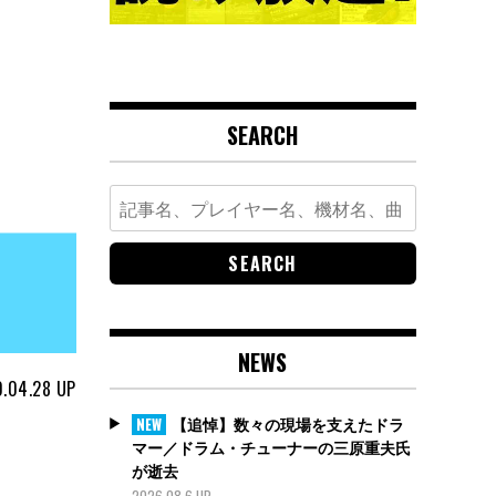
SEARCH
Search
for:
NEWS
.04.28
UP
【追悼】数々の現場を支えたドラ
NEW
マー／ドラム・チューナーの三原重夫氏
が逝去
2026.08.6 UP