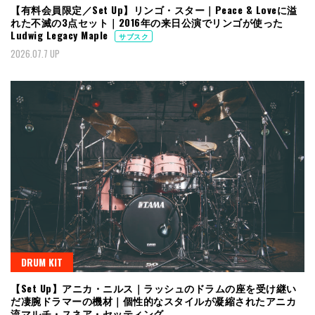
【有料会員限定／Set Up】リンゴ・スター｜Peace & Loveに溢
れた不滅の3点セット｜2016年の来日公演でリンゴが使った
Ludwig Legacy Maple
サブスク
2026.07.7 UP
DRUM KIT
【Set Up】アニカ・ニルス｜ラッシュのドラムの座を受け継い
だ凄腕ドラマーの機材｜個性的なスタイルが凝縮されたアニカ
流マルチ・スネア・セッティング