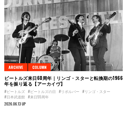
ARCHIVE
COLUMN
ビートルズ来日60周年｜リンゴ・スターと転換期の1966
年を振り返る【アーカイヴ】
#ビートルズ
#ビートルズの日
#リボルバー
#リンゴ・スター
#日本武道館
#来日55周年
2026.06.13 UP