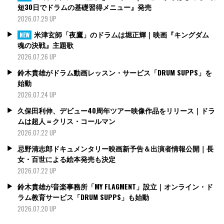
短30日でドラムの基礎習得メニュー』発売
2026.07.29 UP
米津玄師「夜鷹」のドラムは堀正輝｜映画『キングダム
NEW
魂の決戦』主題歌
2026.07.26 UP
鈴木貴雄がドラム動画レッスン・サービス「DRUM SUPPS」を
始動
2026.07.24 UP
久保田利伸、デビュー40周年ツアー映像作品をリリース｜ドラ
ムは超人＝クリス・コールマン
2026.07.22 UP
忌野清志郎ドキュメンタリー映画新予告＆出演者情報公開｜長
女・百世による絵本発売も決定
2026.07.22 UP
鈴木貴雄が音楽事務所「MY FLAGMENT」設立｜オンライン・ド
ラム教育サービス「DRUM SUPPS」も始動
2026.07.20 UP