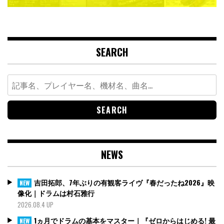
SEARCH
Search
for:
NEWS
吉田拓郎、7年ぶりの有観客ライヴ『春だったね2026』映
NEW
像化｜ドラムは村石雅行
2026.08.4 UP
1ヵ月でドラムの基本をマスター｜『ゼロからはじめる! 最
NEW