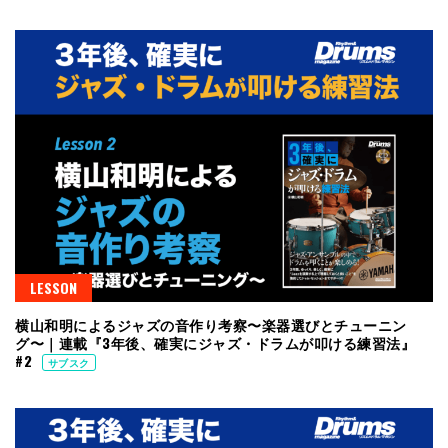
LESSON
横山和明によるジャズの音作り考察〜楽器選びとチューニン
グ〜｜連載『3年後、確実にジャズ・ドラムが叩ける練習法』
#2
サブスク