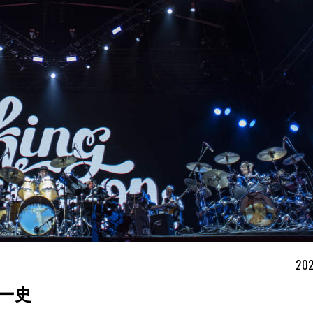
202
ー史