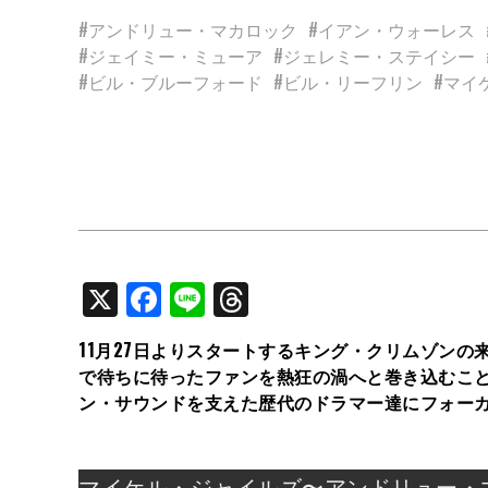
#アンドリュー・マカロック
#イアン・ウォーレス
#ジェイミー・ミューア
#ジェレミー・ステイシー
#ビル・ブルーフォード
#ビル・リーフリン
#マイ
X
Facebook
Line
Threads
11月27日よりスタートするキング・クリムゾン
で待ちに待ったファンを熱狂の渦へと巻き込むこ
ン・サウンドを支えた歴代のドラマー達にフォー
マイケル・ジャイルズ〜アンドリュー・