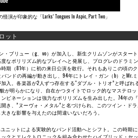
的な「Larks’ Tongues In Aspic, Part Two」
テロット
ン・ブリュー（g、vo）が加入し、新生クリムゾンがスター
高度なポリリズム的なプレイへと発展し、プログレのドラミ
時期（81年）に初の来日公演を敢行。それもありこの頃の
バンドの再編が動き出し、94年にトレイ・ガン（b）とMr.
が加入。各楽器が2人ずつ存在する“ダブル・トリオ”と呼ばれ
の全貌が明らかになり、自在かつタイトでロック的なマステロ
ンビネーションは強力なポリリズムを生み出した。74年の『R
開き、”ヌーヴォ・メタル”と名づけられ、このツイン・ドラ
も大きな影響を与えたのは間違いないだろう。
の小ユニットによる実験的なバンド活動へとシフト。この時期
ィックとエレクトロニックを組み合わせたハイブリッド・セ