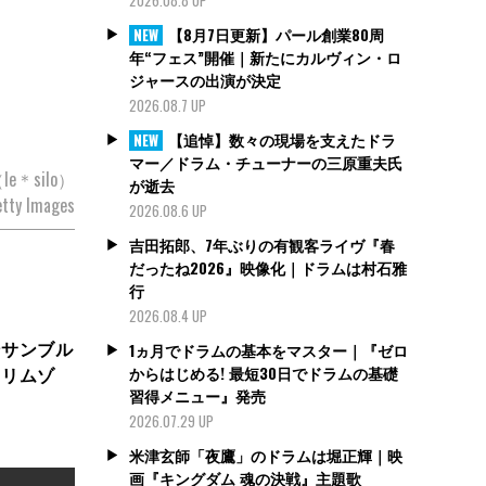
【8月7日更新】パール創業80周
NEW
年“フェス”開催｜新たにカルヴィン・ロ
ジャースの出演が決定
2026.08.7 UP
【追悼】数々の現場を支えたドラ
NEW
マー／ドラム・チューナーの三原重夫氏
（le＊silo）
が逝去
tty Images
2026.08.6 UP
吉田拓郎、7年ぶりの有観客ライヴ『春
だったね2026』映像化｜ドラムは村石雅
行
2026.08.4 UP
ンサンブル
1ヵ月でドラムの基本をマスター｜『ゼロ
からはじめる! 最短30日でドラムの基礎
クリムゾ
習得メニュー』発売
2026.07.29 UP
米津玄師「夜鷹」のドラムは堀正輝｜映
画『キングダム 魂の決戦』主題歌