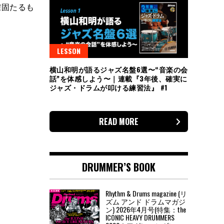
確固たるも
LESSON
横山和明が語るジャズ名盤6選〜“音楽の会
話”を体感しよう〜｜連載『3年後、確実に
ジャズ・ドラムが叩ける練習法』 #1
READ MORE
DRUMMER’S BOOK
Rhythm & Drums magazine (リ
ズム アンド ドラムマガジ
ン) 2026年4月号(特集：the
ICONIC HEAVY DRUMMERS