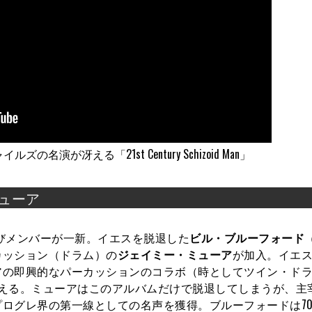
演が冴える「21st Century Schizoid Man」
ミューア
ic』で、再びメンバーが一新。イエスを脱退した
ビル・ブルーフォード
カッション（ドラム）の
ジェイミー・ミューア
が加入。イエ
アの即興的なパーカッションのコラボ（時としてツイン・ド
言える。ミューアはこのアルバムだけで脱退してしまうが、主
ログレ界の第一線としての名声を獲得。ブルーフォードは7