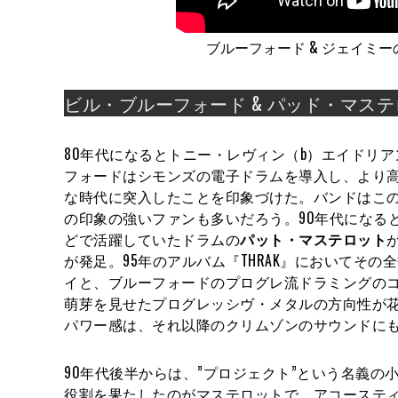
ブルーフォード & ジェイミーの怪演が印象
ビル・ブルーフォード & パッド・マス
80年代になるとトニー・レヴィン（b）エイドリア
フォードはシモンズの電子ドラムを導入し、より
な時代に突入したことを印象づけた。バンドはこの
の印象の強いファンも多いだろう。90年代になると
どで活躍していたドラムの
パット・マステロット
が発足。95年のアルバム『THRAK』においてそ
イと、ブルーフォードのプログレ流ドラミングのコ
萌芽を見せたプログレッシヴ・メタルの方向性が花
パワー感は、それ以降のクリムゾンのサウンドに
90年代後半からは、”プロジェクト”という名義
役割を果たしたのがマステロットで、アコーステ