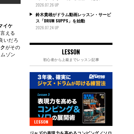
2026.07.26 UP
鈴木貴雄がドラム動画レッスン・サービ
ス「DRUM SUPPS」を始動
マイケ
2026.07.24 UP
も言える
も良いだろ
ック
がその
LESSON
リムゾン
初心者から上級までレッスン記事
LESSON
ジャズの表現力を高めるコンピング／ソロ