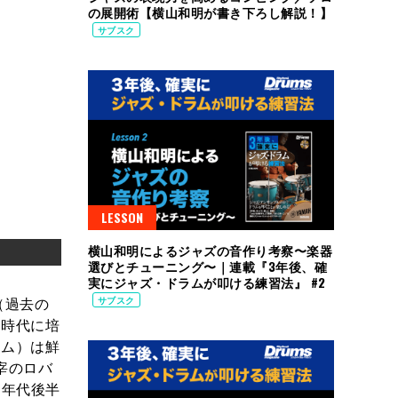
の展開術【横山和明が書き下ろし解説！】
サブスク
LESSON
横山和明によるジャズの音作り考察〜楽器
選びとチューニング〜｜連載『3年後、確
実にジャズ・ドラムが叩ける練習法』 #2
（過去の
サブスク
ス時代に培
ラム）は鮮
宰のロバ
0年代後半