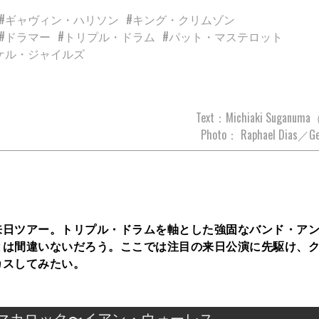
#ギャヴィン・ハリソン
#キング・クリムゾン
#ドラマー
#トリプル・ドラム
#パット・マステロット
ケル・ジャイルズ
Text：Michiaki Suganuma
Photo： Raphael Dias／Ge
の来日ツアー。トリプル・ドラムを軸とした強固なバンド・ア
とは間違いないだろう。ここでは注目の来日公演に先駆け、
カスしてみたい。
マカロック〜イアン・ウォーレス