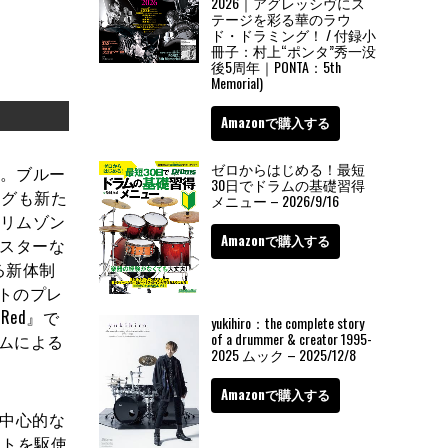
2026｜アグレッシヴにス
テージを彩る華のラウ
ド・ドラミング！ / 付録小
冊子：村上“ポンタ”秀一没
後5周年｜PONTA：5th
Memorial)
Amazonで購入する
ゼロからはじめる！最短
ト。ブルー
30日でドラムの基礎習得
ングも新た
メニュー – 2026/9/16
クリムゾン
Amazonで購入する
ミスターな
る新体制
ットのプレ
ed』で
yukihiro：the complete story
of a drummer & creator 1995-
ムによる
2025 ムック – 2025/12/8
Amazonで購入する
に中心的な
ットを駆使