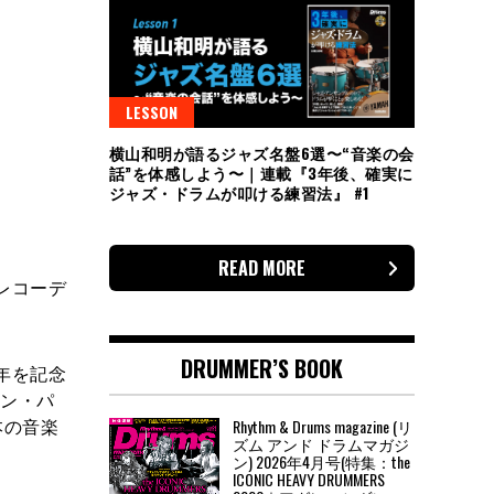
LESSON
横山和明が語るジャズ名盤6選〜“音楽の会
話”を体感しよう〜｜連載『3年後、確実に
ジャズ・ドラムが叩ける練習法』 #1
READ MORE
のレコーデ
DRUMMER’S BOOK
年を記念
ティン・パ
本の音楽
Rhythm & Drums magazine (リ
ズム アンド ドラムマガジ
ン) 2026年4月号(特集：the
ICONIC HEAVY DRUMMERS