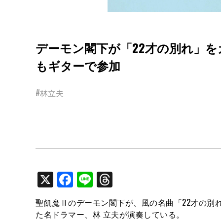
デーモン閣下が「22才の別れ」を
もギターで参加
#林立夫
X
Facebook
Line
Threads
聖飢魔Ⅱのデーモン閣下が、風の名曲「22才の別
た名ドラマー、林 立夫が演奏している。