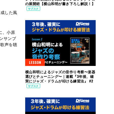
の展開術【横山和明が書き下ろし解説！】
サブスク
結成した風
に、小原
アンサンブ
の歌声を聴
LESSON
横山和明によるジャズの音作り考察〜楽器
選びとチューニング〜｜連載『3年後、確
実にジャズ・ドラムが叩ける練習法』 #2
サブスク