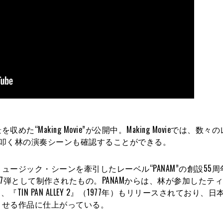
Making Movie”が公開中。Making Movieでは、数々
ラムを叩く林の演奏シーンも確認することができる。
ージック・シーンを牽引したレーベル“PANAM”の創設55周
OVERS」の第7弾として制作されたもの。PANAMからは、林が参加した
IN PAN ALLEY 2』（1977年）もリリースされており、日
させる作品に仕上がっている。