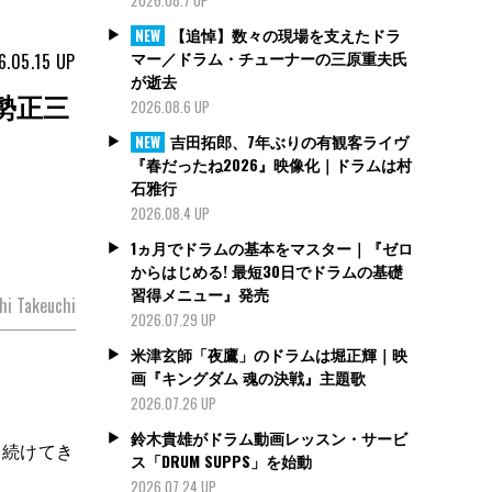
【追悼】数々の現場を支えたドラ
NEW
マー／ドラム・チューナーの三原重夫氏
6.05.15
UP
が逝去
勢正三
2026.08.6 UP
吉田拓郎、7年ぶりの有観客ライヴ
NEW
『春だったね2026』映像化｜ドラムは村
石雅行
2026.08.4 UP
1ヵ月でドラムの基本をマスター｜『ゼロ
からはじめる! 最短30日でドラムの基礎
習得メニュー』発売
hi Takeuchi
2026.07.29 UP
米津玄師「夜鷹」のドラムは堀正輝｜映
画『キングダム 魂の決戦』主題歌
2026.07.26 UP
鈴木貴雄がドラム動画レッスン・サービ
え続けてき
ス「DRUM SUPPS」を始動
2026.07.24 UP