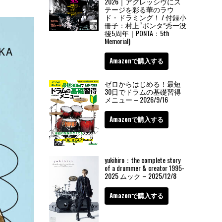
2026｜アグレッシヴにス
テージを彩る華のラウ
ド・ドラミング！ / 付録小
冊子：村上“ポンタ”秀一没
後5周年｜PONTA：5th
Memorial)
Amazonで購入する
ゼロからはじめる！最短
30日でドラムの基礎習得
メニュー – 2026/9/16
Amazonで購入する
yukihiro：the complete story
of a drummer & creator 1995-
2025 ムック – 2025/12/8
Amazonで購入する