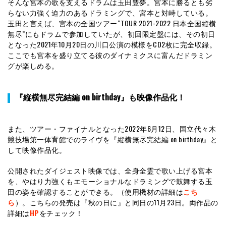
そんな宮本の歌を支えるドラムは玉田豊夢。宮本に勝るとも劣
らない力強く迫力のあるドラミングで、宮本と対峙している。
玉田と言えば、宮本の全国ツアー“TOUR 2021-2022 日本全国縦横
無尽”にもドラムで参加していたが、初回限定盤には、その初日
となった2021年10月20日の川口公演の模様をCD2枚に完全収録。
ここでも宮本を盛り立てる彼のダイナミクスに富んだドラミン
グが楽しめる。
『縦横無尽完結編 on birthday』も映像作品化！
また、ツアー・ファイナルとなった2022年6月12日、国立代々木
競技場第一体育館でのライヴを『縦横無尽完結編 on birthday』と
して映像作品化。
公開されたダイジェスト映像では、全身全霊で歌い上げる宮本
を、やはり力強くもエモーショナルなドラミングで鼓舞する玉
田の姿を確認することができる。（使用機材の詳細は
こち
ら
）。こちらの発売は『秋の日に』と同日の11月23日。両作品の
詳細は
HP
をチェック！