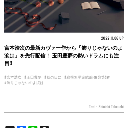
2022.11.06
UP
宮本浩次の最新カヴァー作から「飾りじゃないのよ
涙は」を先行配信！ 玉田豊夢の熱いドラムにも注
目!!
#宮本浩次
#玉田豊夢
#秋の日に
#縦横無尽完結編 on birthday
#飾りじゃないのよ涙は
Text：Shinichi Takeuchi