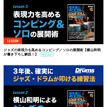
LESSON
ジャズの表現力を高めるコンピング／ソロの展開術【横山和明
が書き下ろし解説！】
サブスク