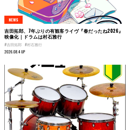
NEWS
吉田拓郎、7年ぶりの有観客ライヴ『春だったね2026』
映像化｜ドラムは村石雅行
#吉田拓郎
#村石雅行
2026.08.4 UP