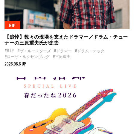
RIP
【追悼】数々の現場を支えたドラマー／ドラム・チュー
ナーの三原重夫氏が逝去
#R.I.P.
#ザ・ルースターズ
#ドラマー
#ドラム・テック
#ローザ・ルクセンブルグ
#三原重夫
2026.08.6 UP