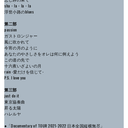
sha・la・la・la
浮世小路のblues
第二部
passion
ガストロンジャー
風に吹かれて
今宵の月のように
あなたのやさしさをオレは何に例えよう
この道の先で
十六夜いざよいの月
rain -愛だけを信じて-
P.S. I love you
第三部
just do it
東京協奏曲
昇る太陽
ハレルヤ
●「Documentary of TOUR 2021-2022 日本全国縦横無尽」