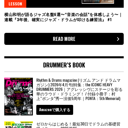
LESSON
横山和明が語るジャズ名盤6選〜“音楽の会話”を体感しよう〜｜
連載『3年後、確実にジャズ・ドラムが叩ける練習法』 #1
READ MORE
DRUMMER’S BOOK
Rhythm & Drums magazine (リズム アンド ドラムマ
ガジン) 2026年4月号(特集：the ICONIC HEAVY
DRUMMERS 2026｜アグレッシヴにステージを彩る
華のラウド・ドラミング！ / 付録小冊子：村
上“ポンタ”秀一没後5周年｜PONTA：5th Memorial)
Amazonで購入する
ゼロからはじめる！最短30日でドラムの基礎習