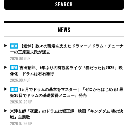
NEWS
【追悼】数々の現場を支えたドラマー／ドラム・チューナ
NEW
ーの三原重夫氏が逝去
2026.08.6 UP
吉田拓郎、7年ぶりの有観客ライヴ『春だったね2026』映
NEW
像化｜ドラムは村石雅行
2026.08.4 UP
1ヵ月でドラムの基本をマスター｜『ゼロからはじめる! 最
NEW
短30日でドラムの基礎習得メニュー』発売
2026.07.29 UP
米津玄師「夜鷹」のドラムは堀正輝｜映画『キングダム 魂の決
戦』主題歌
2026.07.26 UP