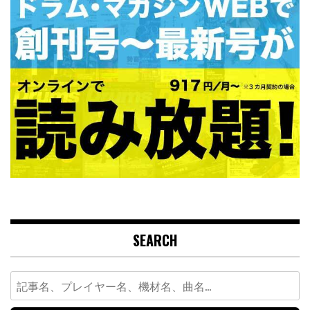
SEARCH
Search
for: