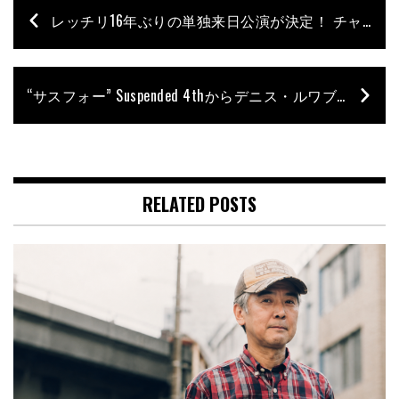
レッチリ16年ぶりの単独来日公演が決定！ チャド・スミスの豪快なサウンド&グルーヴを目撃せよ!!
“サスフォー” Suspended 4thからデニス・ルワブが脱退
RELATED POSTS