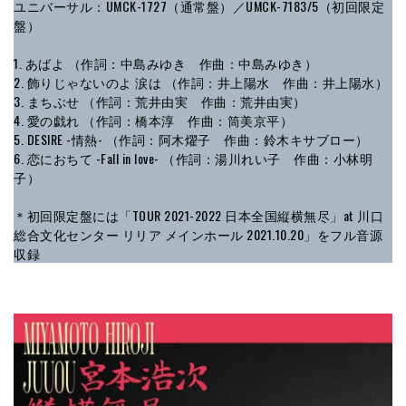
ユニバーサル：UMCK-1727（通常盤）／UMCK-7183/5（初回限定
盤）
1. あばよ （作詞：中島みゆき 作曲：中島みゆき）
2. 飾りじゃないのよ 涙は （作詞：井上陽水 作曲：井上陽水）
3. まちぶせ （作詞：荒井由実 作曲：荒井由実）
4. 愛の戯れ （作詞：橋本淳 作曲：筒美京平）
5. DESIRE -情熱- （作詞：阿木燿子 作曲：鈴木キサブロー）
6. 恋におちて -Fall in love- （作詞：湯川れい子 作曲：小林明
子）
＊初回限定盤には「TOUR 2021-2022 日本全国縦横無尽」at 川口
総合文化センター リリア メインホール 2021.10.20」をフル音源
収録