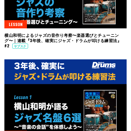
LESSON
横山和明によるジャズの音作り考察〜楽器選びとチューニン
グ〜｜連載『3年後、確実にジャズ・ドラムが叩ける練習法』
#2
サブスク