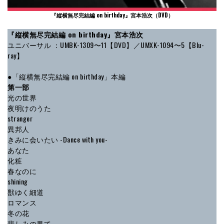
『縦横無尽完結編 on birthday』宮本浩次
（DVD）
『縦横無尽完結編 on birthday』宮本浩次
ユニバーサル ：UMBK-1309〜11【DVD】／UMXK-1094〜5【Blu-
ray】
●「縦横無尽完結編 on birthday」本編
第一部
光の世界
夜明けのうた
stranger
異邦人
きみに会いたい -Dance with you-
あなた
化粧
春なのに
shining
獣ゆく細道
ロマンス
冬の花
悲しみの果て