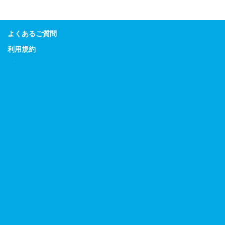
よくあるご質問
利用規約
プライバシーポリシー
特定商取引に関する表示
Guitar Magazine
Bass Magazine
Rhythm & Drums Magazine
Sound & Recording Magazine
Acoustic Guitar Magazine
リットーミュージック
デジマート
広告掲載のお問合せ