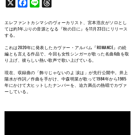
X
Facebook
Line
Threads
エレファントカシマシのヴォーカリスト、宮本浩次がソロとし
ては約1年ぶりの音源となる『秋の日に』を11月23日にリリース
する。
これは2020年に発表したカヴァー・アルバム『ROMANCE』の続
編とも言える作品で、今回も女性シンガーが歌った名曲6曲を取
り上げ、彼らしい熱い歌声で歌い上げている。
現在、収録曲の「飾りじゃないのよ 涙は」が先行公開中。井上
陽水が作詞／作曲を手がけ、中森明菜が歌って1984年から1985
年にかけて大ヒットしたナンバーを、迫力満点の熱唱でカヴァ
ーしている。