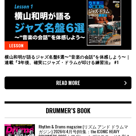
LESSON
横山和明が語るジャズ名盤6選〜“音楽の会話”を体感しよう〜｜
連載『3年後、確実にジャズ・ドラムが叩ける練習法』 #1
READ MORE
DRUMMER’S BOOK
Rhythm & Drums magazine (リズム アンド ドラムマ
ガジン) 2026年4月号(特集：the ICONIC HEAVY