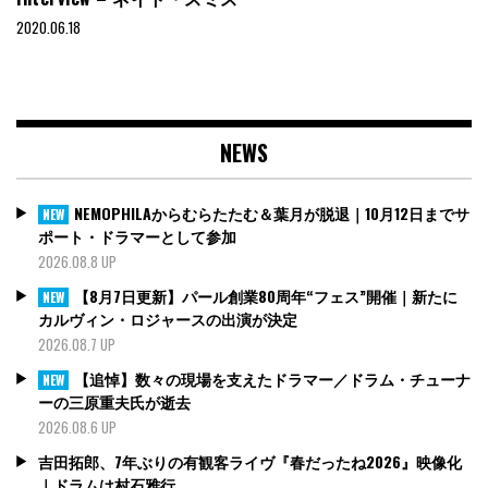
2020.06.18
NEWS
NEMOPHILAからむらたたむ＆葉月が脱退｜10月12日までサ
NEW
ポート・ドラマーとして参加
2026.08.8 UP
【8月7日更新】パール創業80周年“フェス”開催｜新たに
NEW
カルヴィン・ロジャースの出演が決定
2026.08.7 UP
【追悼】数々の現場を支えたドラマー／ドラム・チューナ
NEW
ーの三原重夫氏が逝去
2026.08.6 UP
吉田拓郎、7年ぶりの有観客ライヴ『春だったね2026』映像化
｜ドラムは村石雅行