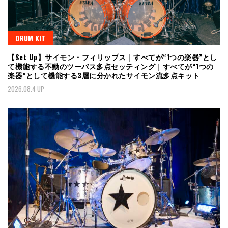
DRUM KIT
【Set Up】サイモン・フィリップス｜すべてが“1つの楽器”とし
て機能する不動のツーバス多点セッティング｜すべてが“1つの
楽器”として機能する3層に分かれたサイモン流多点キット
2026.08.4 UP