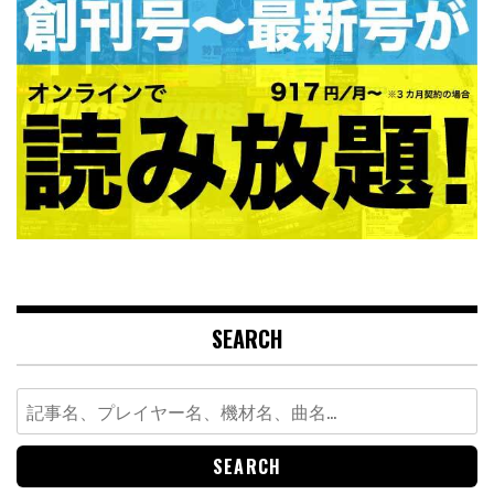
SEARCH
Search
for: