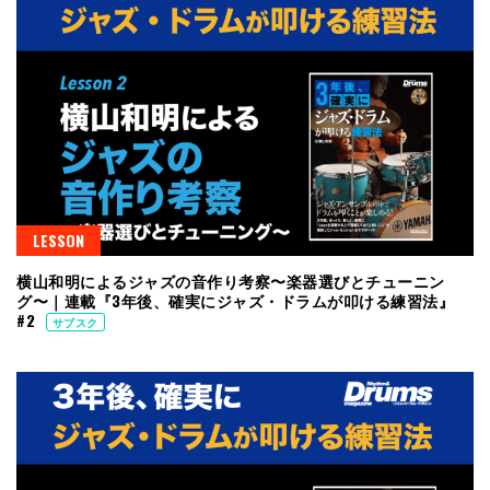
LESSON
横山和明によるジャズの音作り考察〜楽器選びとチューニン
グ〜｜連載『3年後、確実にジャズ・ドラムが叩ける練習法』
#2
サブスク