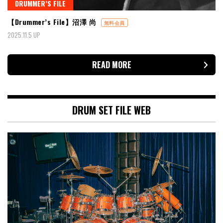
DRUMMER’S FILE
【Drummer’s File】沼澤 尚
無料会員
2025.11.5 UP
READ MORE
DRUM SET FILE WEB