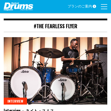
Skip
プランのご案内
to
content
#THE FEARLESS FLYER
INTERVIEW
Interview – ネイト・スミス