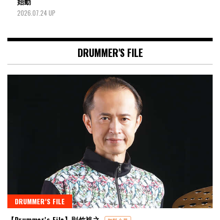
始動
2026.07.24 UP
DRUMMER'S FILE
DRUMMER’S FILE
【Drummer’s File】則竹裕之