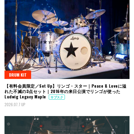
DRUM KIT
【有料会員限定／Set Up】リンゴ・スター｜Peace & Loveに溢
れた不滅の3点セット｜2016年の来日公演でリンゴが使った
Ludwig Legacy Maple
サブスク
2026.07.7 UP