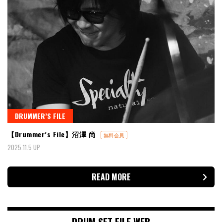
DRUMMER’S FILE
【Drummer’s File】沼澤 尚
無料会員
2025.11.5 UP
READ MORE
DRUM SET FILE WEB