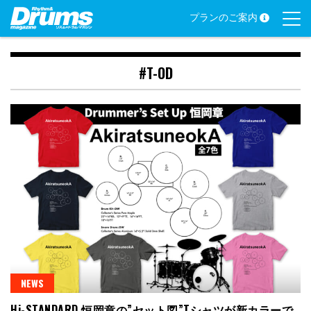
Skip
プランのご案内
to
content
#T-OD
NEWS
Hi-STANDARD 恒岡章の”セット図”Tシャツが新カラーで