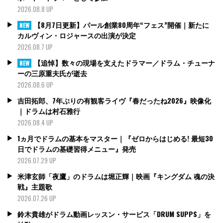
2026.08.8 UP
【8月7日更新】パール創業80周年“フェス”開催｜新たに
NEW
カルヴィン・ロジャースの出演が決定
2026.08.7 UP
【追悼】数々の現場を支えたドラマー／ドラム・チューナ
NEW
ーの三原重夫氏が逝去
2026.08.6 UP
吉田拓郎、7年ぶりの有観客ライヴ『春だったね2026』映像化
｜ドラムは村石雅行
2026.08.4 UP
1ヵ月でドラムの基本をマスター｜『ゼロからはじめる! 最短30
日でドラムの基礎習得メニュー』発売
2026.07.29 UP
米津玄師「夜鷹」のドラムは堀正輝｜映画『キングダム 魂の決
戦』主題歌
2026.07.26 UP
鈴木貴雄がドラム動画レッスン・サービス「DRUM SUPPS」を