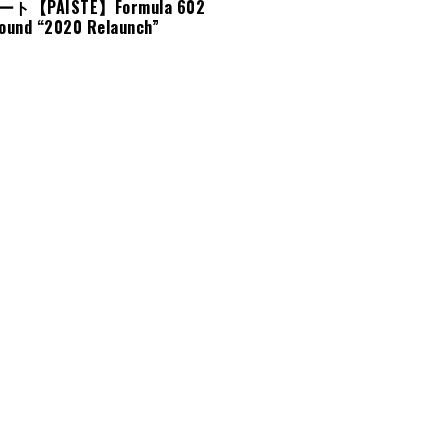
【PAISTE】Formula 602
Sound “2020 Relaunch”