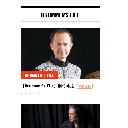
DRUMMER'S FILE
DRUMMER’S FILE
【Drummer’s File】則竹裕之
無料会員
2026.01.15 UP