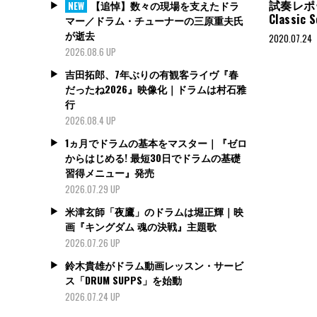
試奏レポート
【追悼】数々の現場を支えたドラ
NEW
Classic 
マー／ドラム・チューナーの三原重夫氏
が逝去
2020.07.24
2026.08.6 UP
吉田拓郎、7年ぶりの有観客ライヴ『春
だったね2026』映像化｜ドラムは村石雅
行
2026.08.4 UP
1ヵ月でドラムの基本をマスター｜『ゼロ
からはじめる! 最短30日でドラムの基礎
習得メニュー』発売
2026.07.29 UP
米津玄師「夜鷹」のドラムは堀正輝｜映
画『キングダム 魂の決戦』主題歌
2026.07.26 UP
鈴木貴雄がドラム動画レッスン・サービ
ス「DRUM SUPPS」を始動
2026.07.24 UP