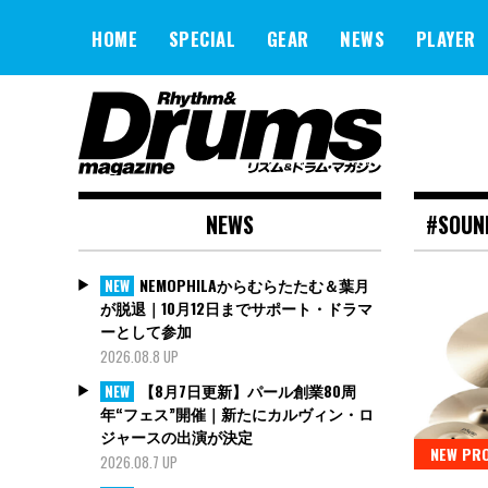
Skip
to
HOME
SPECIAL
GEAR
NEWS
PLAYER
content
NEWS
#SOUN
NEMOPHILAからむらたたむ＆葉月
NEW
が脱退｜10月12日までサポート・ドラマ
ーとして参加
2026.08.8 UP
【8月7日更新】パール創業80周
NEW
年“フェス”開催｜新たにカルヴィン・ロ
ジャースの出演が決定
NEW PR
2026.08.7 UP