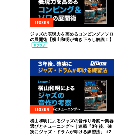
LESSON
ジャズの表現力を高めるコンピング／ソロ
の展開術【横山和明が書き下ろし解説！】
サブスク
LESSON
横山和明によるジャズの音作り考察〜楽器
選びとチューニング〜｜連載『3年後、確
実にジャズ・ドラムが叩ける練習法』 #2