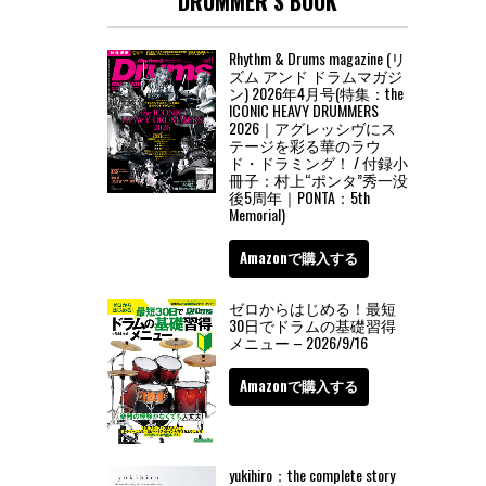
DRUMMER’S BOOK
Rhythm & Drums magazine (リ
ズム アンド ドラムマガジ
ン) 2026年4月号(特集：the
ICONIC HEAVY DRUMMERS
2026｜アグレッシヴにス
テージを彩る華のラウ
ド・ドラミング！ / 付録小
冊子：村上“ポンタ”秀一没
後5周年｜PONTA：5th
Memorial)
Amazonで購入する
ゼロからはじめる！最短
30日でドラムの基礎習得
メニュー – 2026/9/16
Amazonで購入する
yukihiro：the complete story