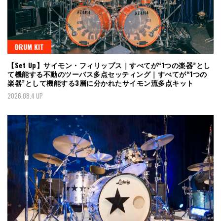
DRUM KIT
【Set Up】サイモン・フィリップス｜すべてが“1つの楽器”とし
て機能する不動のツーバス多点セッティング｜すべてが“1つの
楽器”として機能する3層に分かれたサイモン流多点キット
2026.08.4 UP