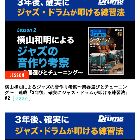
LESSON
横山和明によるジャズの音作り考察〜楽器選びとチューニン
グ〜｜連載『3年後、確実にジャズ・ドラムが叩ける練習法』
#2
サブスク