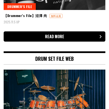
DRUMMER’S FILE
【Drummer’s File】沼澤 尚
無料会員
2025.11.5 UP
READ MORE
DRUM SET FILE WEB