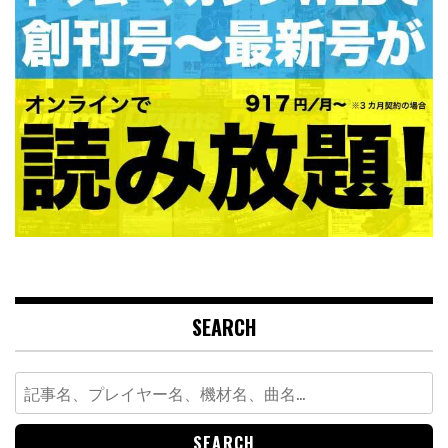
SEARCH
Search
for: