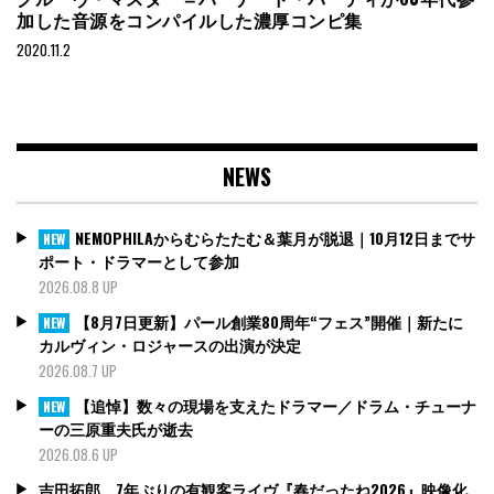
加した音源をコンパイルした濃厚コンピ集
2020.11.2
NEWS
NEMOPHILAからむらたたむ＆葉月が脱退｜10月12日までサ
NEW
ポート・ドラマーとして参加
2026.08.8 UP
【8月7日更新】パール創業80周年“フェス”開催｜新たに
NEW
カルヴィン・ロジャースの出演が決定
2026.08.7 UP
【追悼】数々の現場を支えたドラマー／ドラム・チューナ
NEW
ーの三原重夫氏が逝去
2026.08.6 UP
吉田拓郎、7年ぶりの有観客ライヴ『春だったね2026』映像化