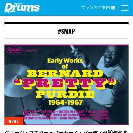
Skip
プランのご案内
to
content
#SMAP
NEWS
グルーヴ・マスター＝バーナード・パーディが60年代参