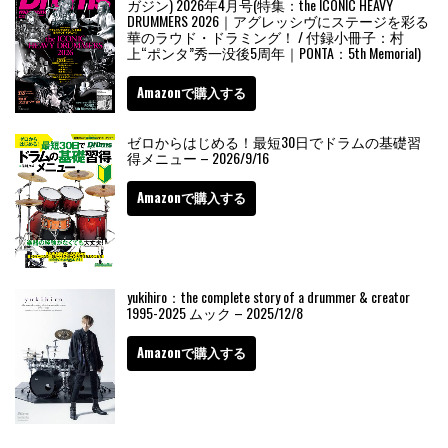
ガジン) 2026年4月号(特集：the ICONIC HEAVY
DRUMMERS 2026｜アグレッシヴにステージを彩る
華のラウド・ドラミング！ / 付録小冊子：村
上“ポンタ”秀一没後5周年｜PONTA：5th Memorial)
Amazonで購入する
ゼロからはじめる！最短30日でドラムの基礎習
得メニュー – 2026/9/16
Amazonで購入する
yukihiro：the complete story of a drummer & creator
1995-2025 ムック – 2025/12/8
Amazonで購入する