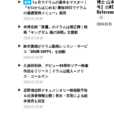
博士 山
1ヵ月でドラムの基本をマスター｜
NEW
号】のNEW
『ゼロからはじめる! 最短30日でドラム
Referenc
の基礎習得メニュー』発売
PR
2026.07.29 UP
2024.03.15
米津玄師「夜鷹」のドラムは堀正輝｜映
画『キングダム 魂の決戦』主題歌
2026.07.26 UP
鈴木貴雄がドラム動画レッスン・サービ
ス「DRUM SUPPS」を始動
2026.07.24 UP
久保田利伸、デビュー40周年ツアー映像
作品をリリース｜ドラムは超人＝クリ
ス・コールマン
2026.07.22 UP
忌野清志郎ドキュメンタリー映画新予告
＆出演者情報公開｜長女・百世による絵
本発売も決定
2026.07.22 UP