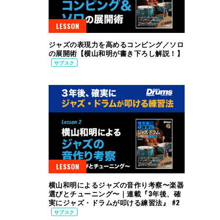
LESSON
ジャズの表現力を高めるコンピング／ソロ
の展開術【横山和明が書き下ろし解説！】
サブスク
LESSON
横山和明によるジャズの音作り考察〜楽器
選びとチューニング〜｜連載『3年後、確
実にジャズ・ドラムが叩ける練習法』 #2
サブスク