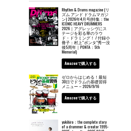
Rhythm & Drums magazine (リ
ズム アンド ドラムマガジ
ン) 2026年4月号(特集：the
ICONIC HEAVY DRUMMERS
2026｜アグレッシヴにス
テージを彩る華のラウ
ド・ドラミング！ / 付録小
冊子：村上“ポンタ”秀一没
後5周年｜PONTA：5th
Memorial)
Amazonで購入する
ゼロからはじめる！最短
30日でドラムの基礎習得
メニュー – 2026/9/16
Amazonで購入する
yukihiro：the complete story
of a drummer & creator 1995-