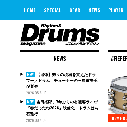
Skip
to
HOME
SPECIAL
GEAR
NEWS
PLAYER
content
NEWS
#REFE
【追悼】数々の現場を支えたドラ
NEW
マー／ドラム・チューナーの三原重夫氏
が逝去
2026.08.6 UP
吉田拓郎、7年ぶりの有観客ライヴ
NEW
『春だったね2026』映像化｜ドラムは村
石雅行
NEW PR
2026.08.4 UP