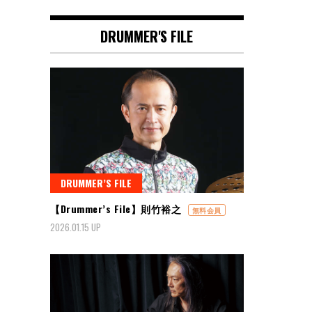
DRUMMER'S FILE
DRUMMER’S FILE
【Drummer’s File】則竹裕之
無料会員
2026.01.15 UP