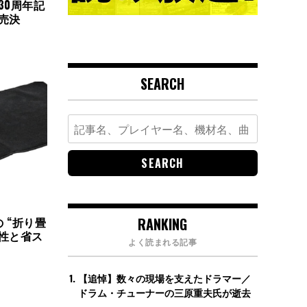
30周年記
売決
SEARCH
Search
for:
RANKING
 “折り畳
性と省ス
よく読まれる記事
【追悼】数々の現場を支えたドラマー／
ドラム・チューナーの三原重夫氏が逝去