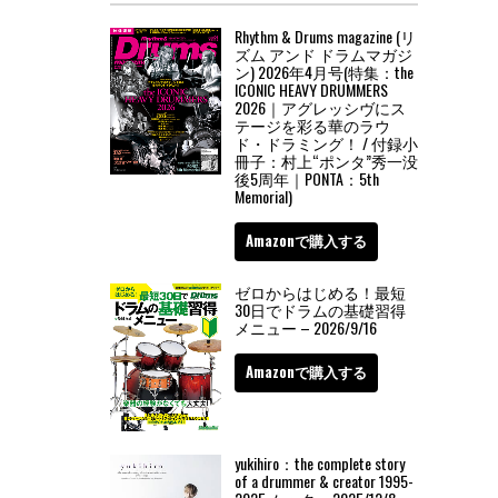
Rhythm & Drums magazine (リ
ズム アンド ドラムマガジ
ン) 2026年4月号(特集：the
ICONIC HEAVY DRUMMERS
2026｜アグレッシヴにス
テージを彩る華のラウ
ド・ドラミング！ / 付録小
冊子：村上“ポンタ”秀一没
後5周年｜PONTA：5th
Memorial)
Amazonで購入する
ゼロからはじめる！最短
30日でドラムの基礎習得
メニュー – 2026/9/16
Amazonで購入する
yukihiro：the complete story
of a drummer & creator 1995-