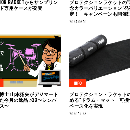
TION RACKETからサンプリン
プロテクションラケットの“
ド専用ケースが発売
念カラーバリエーション”発
定！ キャンペーンも開催!!
2024.06.10
INFO
博士 山本拓矢がデジマート
プロテクション・ラケットの
た今月の逸品 ♯23〜シンバ
める”ドラム・マット 可搬
ス〜
ペース化を実現
2020.12.29