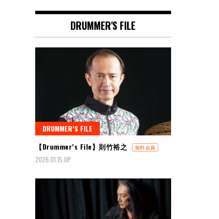
DRUMMER'S FILE
DRUMMER’S FILE
【Drummer’s File】則竹裕之
無料会員
2026.01.15 UP