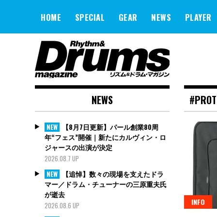
Skip
to
HOME
SPECIAL
GEAR
NEWS
PLAYER
content
NEWS
#PROT
【8月7日更新】パール創業80周
NEW
年“フェス”開催｜新たにカルヴィン・ロ
ジャースの出演が決定
2026.08.7 UP
【追悼】数々の現場を支えたドラ
NEW
マー／ドラム・チューナーの三原重夫氏
が逝去
INFO
2026.08.6 UP