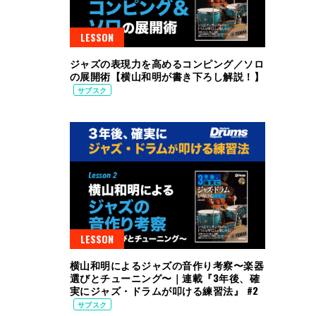
LESSON
ジャズの表現力を高めるコンピング／ソロ
の展開術【横山和明が書き下ろし解説！】
サブスク
LESSON
横山和明によるジャズの音作り考察〜楽器
選びとチューニング〜｜連載『3年後、確
実にジャズ・ドラムが叩ける練習法』 #2
サブスク