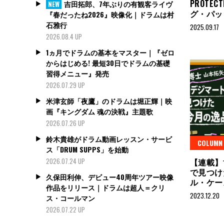
PROTEC
吉田拓郎、7年ぶりの有観客ライヴ
NEW
グ・パッ
『春だったね2026』映像化｜ドラムは村
石雅行
2025.09.17
2026.08.4 UP
1ヵ月でドラムの基本をマスター｜『ゼロ
からはじめる! 最短30日でドラムの基礎
習得メニュー』発売
2026.07.29 UP
米津玄師「夜鷹」のドラムは堀正輝｜映
画『キングダム 魂の決戦』主題歌
2026.07.26 UP
鈴木貴雄がドラム動画レッスン・サービ
COLUMN
ス「DRUM SUPPS」を始動
【連載】
2026.07.24 UP
で見つけ
久保田利伸、デビュー40周年ツアー映像
ル・ケー
作品をリリース｜ドラムは超人＝クリ
2023.12.20
ス・コールマン
2026.07.22 UP