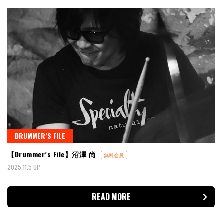
DRUMMER’S FILE
【Drummer’s File】沼澤 尚
無料会員
2025.11.5 UP
READ MORE