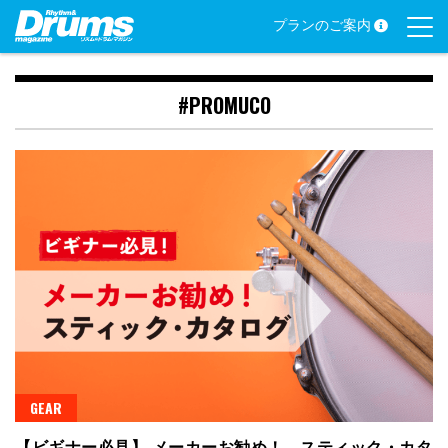
Skip
プランのご案内
to
content
#PROMUCO
GEAR
【ビギナー必見】 メーカーお勧め！ スティック・カタ