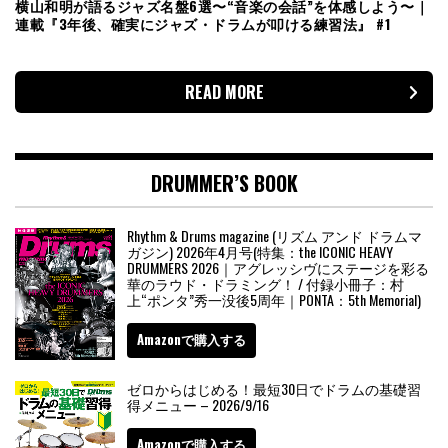
横山和明が語るジャズ名盤6選〜“音楽の会話”を体感しよう〜｜
連載『3年後、確実にジャズ・ドラムが叩ける練習法』 #1
READ MORE
DRUMMER’S BOOK
Rhythm & Drums magazine (リズム アンド ドラムマ
ガジン) 2026年4月号(特集：the ICONIC HEAVY
DRUMMERS 2026｜アグレッシヴにステージを彩る
華のラウド・ドラミング！ / 付録小冊子：村
上“ポンタ”秀一没後5周年｜PONTA：5th Memorial)
Amazonで購入する
ゼロからはじめる！最短30日でドラムの基礎習
得メニュー – 2026/9/16
Amazonで購入する