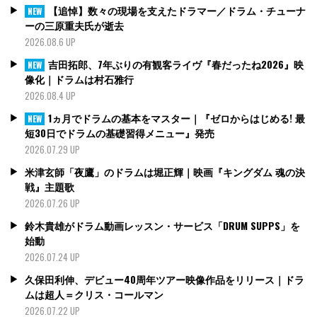
【追悼】数々の現場を支えたドラマー／ドラム・チューナ
NEW
ーの三原重夫氏が逝去
2026.08.6 UP
吉田拓郎、7年ぶりの有観客ライヴ『春だったね2026』映
NEW
像化｜ドラムは村石雅行
2026.08.4 UP
1ヵ月でドラムの基本をマスター｜『ゼロからはじめる! 最
NEW
短30日でドラムの基礎習得メニュー』発売
2026.07.29 UP
米津玄師「夜鷹」のドラムは堀正輝｜映画『キングダム 魂の決
戦』主題歌
2026.07.26 UP
鈴木貴雄がドラム動画レッスン・サービス「DRUM SUPPS」を
始動
2026.07.24 UP
久保田利伸、デビュー40周年ツアー映像作品をリリース｜ドラ
ムは超人＝クリス・コールマン
2026.07.22 UP