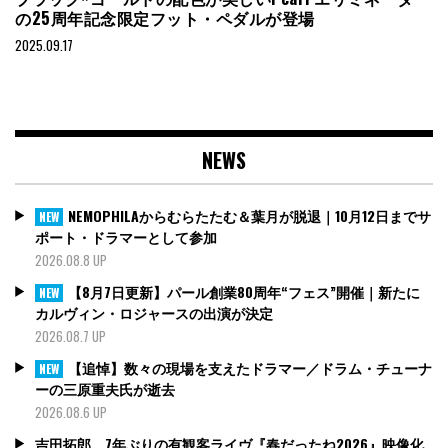
の25周年記念限定フット・ペダルが登場
2025.09.17
NEWS
NEMOPHILAからむらたたむ＆葉月が脱退｜10月12日までサ
NEW
ポート・ドラマーとして参加
2026.08.8 UP
【8月7日更新】パール創業80周年“フェス”開催｜新たに
NEW
カルヴィン・ロジャースの出演が決定
2026.08.7 UP
【追悼】数々の現場を支えたドラマー／ドラム・チューナ
NEW
ーの三原重夫氏が逝去
2026.08.6 UP
吉田拓郎、7年ぶりの有観客ライヴ『春だったね2026』映像化