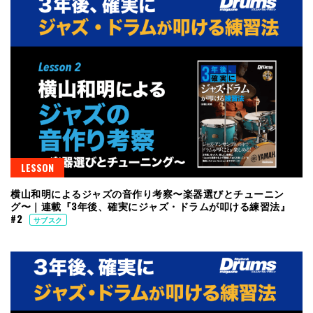
LESSON
横山和明によるジャズの音作り考察〜楽器選びとチューニン
グ〜｜連載『3年後、確実にジャズ・ドラムが叩ける練習法』
#2
サブスク