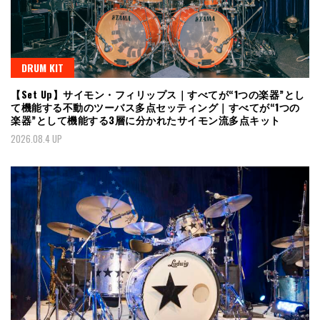
DRUM KIT
【Set Up】サイモン・フィリップス｜すべてが“1つの楽器”とし
て機能する不動のツーバス多点セッティング｜すべてが“1つの
楽器”として機能する3層に分かれたサイモン流多点キット
2026.08.4 UP