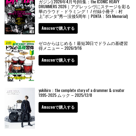
ガジン) 2026年4月号(特集：the ICONIC HEAVY
DRUMMERS 2026｜アグレッシヴにステージを彩る
華のラウド・ドラミング！ / 付録小冊子：村
上“ポンタ”秀一没後5周年｜PONTA：5th Memorial)
Amazonで購入する
ゼロからはじめる！最短30日でドラムの基礎習
得メニュー – 2026/9/16
Amazonで購入する
yukihiro：the complete story of a drummer & creator
1995-2025 ムック – 2025/12/8
Amazonで購入する