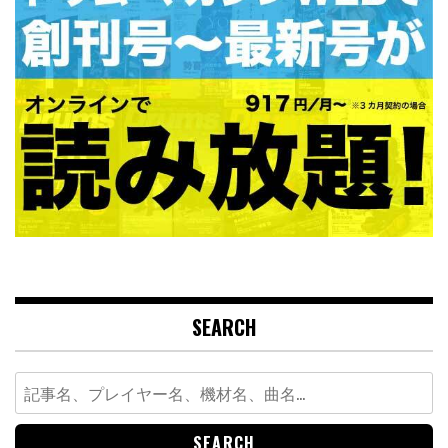
SEARCH
Search
for: