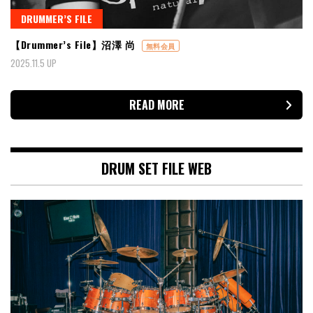
DRUMMER’S FILE
【Drummer’s File】沼澤 尚
無料会員
2025.11.5 UP
READ MORE
DRUM SET FILE WEB