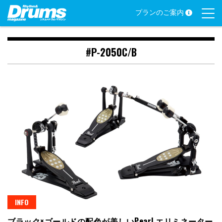
Skip
プランのご案内
to
content
#P-2050C/B
INFO
ブラック×ゴールドの配色が美しいPearl エリミネーター