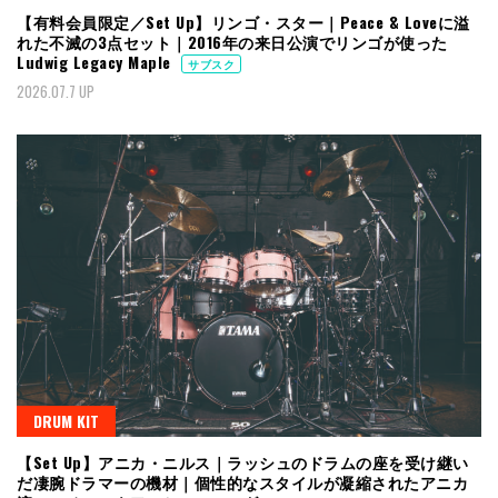
【有料会員限定／Set Up】リンゴ・スター｜Peace & Loveに溢
れた不滅の3点セット｜2016年の来日公演でリンゴが使った
Ludwig Legacy Maple
サブスク
2026.07.7 UP
DRUM KIT
【Set Up】アニカ・ニルス｜ラッシュのドラムの座を受け継い
だ凄腕ドラマーの機材｜個性的なスタイルが凝縮されたアニカ