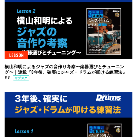
LESSON
横山和明によるジャズの音作り考察〜楽器選びとチューニン
グ〜｜連載『3年後、確実にジャズ・ドラムが叩ける練習法』
#2
サブスク