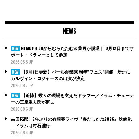
NEWS
NEMOPHILAからむらたたむ＆葉月が脱退｜10月12日までサ
NEW
ポート・ドラマーとして参加
2026.08.8 UP
【8月7日更新】パール創業80周年“フェス”開催｜新たに
NEW
カルヴィン・ロジャースの出演が決定
2026.08.7 UP
【追悼】数々の現場を支えたドラマー／ドラム・チューナ
NEW
ーの三原重夫氏が逝去
2026.08.6 UP
吉田拓郎、7年ぶりの有観客ライヴ『春だったね2026』映像化
｜ドラムは村石雅行
2026.08.4 UP