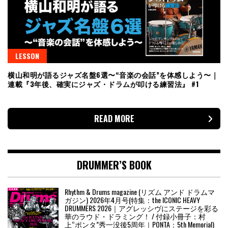
LESSON
横山和明が語るジャズ名盤6選〜“音楽の会話”を体感しよう〜｜
連載『3年後、確実にジャズ・ドラムが叩ける練習法』 #1
READ MORE
DRUMMER’S BOOK
Rhythm & Drums magazine (リズム アンド ドラムマ
ガジン) 2026年4月号(特集：the ICONIC HEAVY
DRUMMERS 2026｜アグレッシヴにステージを彩る
華のラウド・ドラミング！ / 付録小冊子：村
上“ポンタ”秀一没後5周年｜PONTA：5th Memorial)