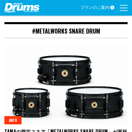
Skip
プランのご案内
to
content
#METALWORKS SNARE DRUM
INFO
TAMAの限定スネア「METALWORKS SNARE DRUM」が再販