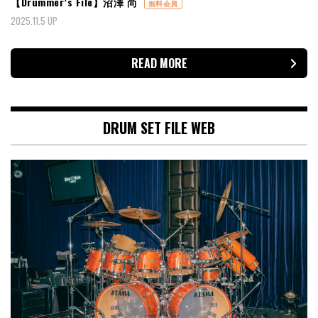
【Drummer’s File】沼澤 尚
無料会員
2025.11.5 UP
READ MORE
DRUM SET FILE WEB