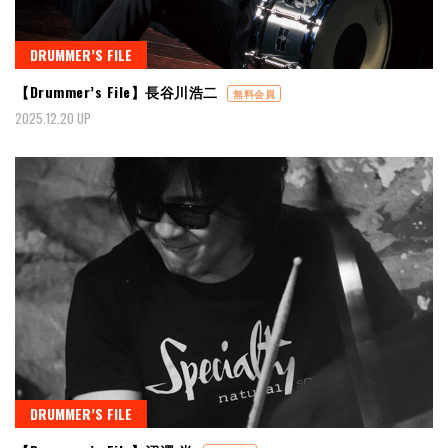
DRUMMER’S FILE
【Drummer’s File】長谷川浩二
無料会員
2025.12.20 UP
DRUMMER’S FILE