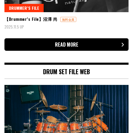
DRUMMER’S FILE
【Drummer’s File】沼澤 尚
無料会員
2025.11.5 UP
READ MORE
DRUM SET FILE WEB