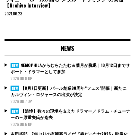
【Archive Interview】
2021.06.23
NEWS
NEMOPHILAからむらたたむ＆葉月が脱退｜10月12日までサ
NEW
ポート・ドラマーとして参加
2026.08.8 UP
【8月7日更新】パール創業80周年“フェス”開催｜新たに
NEW
カルヴィン・ロジャースの出演が決定
2026.08.7 UP
【追悼】数々の現場を支えたドラマー／ドラム・チューナ
NEW
ーの三原重夫氏が逝去
2026.08.6 UP
吉田拓郎、7年ぶりの有観客ライヴ『春だったね2026』映像化