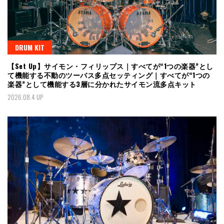
DRUM KIT
【Set Up】サイモン・フィリップス｜すべてが“1つの楽器”とし
て機能する不動のツーバス多点セッティング｜すべてが“1つの
楽器”として機能する3層に分かれたサイモン流多点キット
2026.08.4 UP