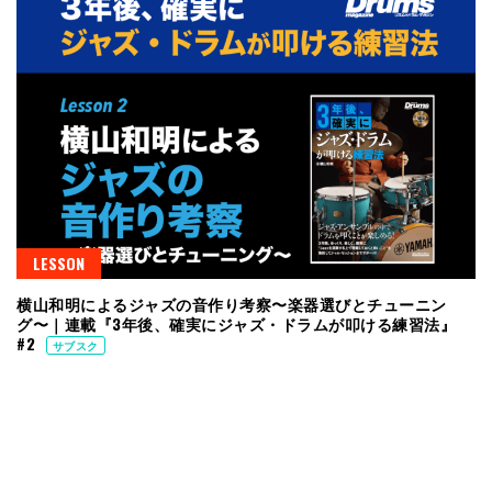
LESSON
横山和明によるジャズの音作り考察〜楽器選びとチューニン
グ〜｜連載『3年後、確実にジャズ・ドラムが叩ける練習法』
#2
サブスク