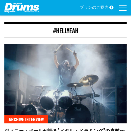
Skip
プランのご案内
to
content
#HELLYEAH
ARCHIVE INTERVIEW
ヴィニー・ポールが語る”メタル・ドラミング”の真髄〜