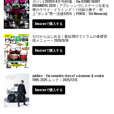
ガジン) 2026年4月号(特集：the ICONIC HEAVY
DRUMMERS 2026｜アグレッシヴにステージを彩る
華のラウド・ドラミング！ / 付録小冊子：村
上“ポンタ”秀一没後5周年｜PONTA：5th Memorial)
Amazonで購入する
ゼロからはじめる！最短30日でドラムの基礎習
得メニュー – 2026/9/16
Amazonで購入する
yukihiro：the complete story of a drummer & creator
1995-2025 ムック – 2025/12/8
Amazonで購入する