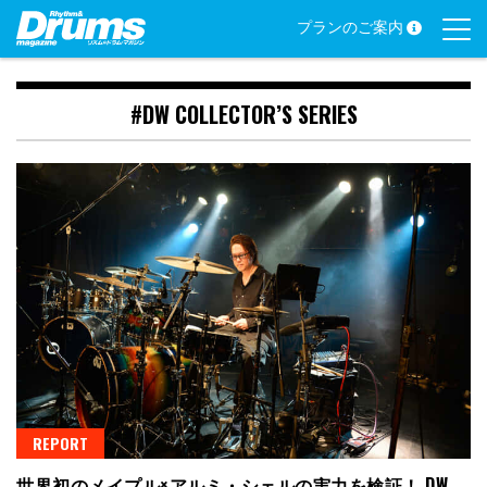
Skip
プランのご案内
to
content
#DW COLLECTOR’S SERIES
REPORT
世界初のメイプル×アルミ・シェルの実力を検証！ DW