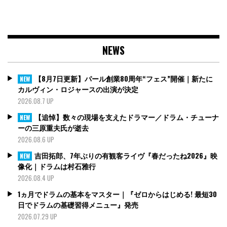
NEWS
【8月7日更新】パール創業80周年“フェス”開催｜新たに
NEW
カルヴィン・ロジャースの出演が決定
2026.08.7 UP
【追悼】数々の現場を支えたドラマー／ドラム・チューナ
NEW
ーの三原重夫氏が逝去
2026.08.6 UP
吉田拓郎、7年ぶりの有観客ライヴ『春だったね2026』映
NEW
像化｜ドラムは村石雅行
2026.08.4 UP
1ヵ月でドラムの基本をマスター｜『ゼロからはじめる! 最短30
日でドラムの基礎習得メニュー』発売
2026.07.29 UP