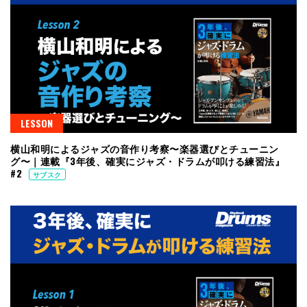
LESSON
横山和明によるジャズの音作り考察〜楽器選びとチューニン
グ〜｜連載『3年後、確実にジャズ・ドラムが叩ける練習法』
#2
サブスク