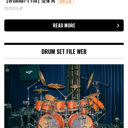
【Drummer’s File】沼澤 尚
無料会員
2025.11.5 UP
READ MORE
DRUM SET FILE WEB