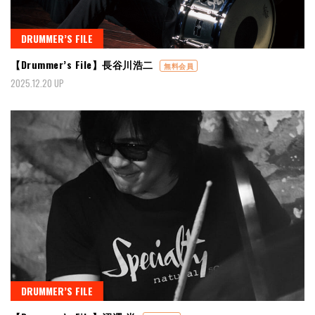
DRUMMER’S FILE
【Drummer’s File】長谷川浩二
無料会員
2025.12.20 UP
DRUMMER’S FILE