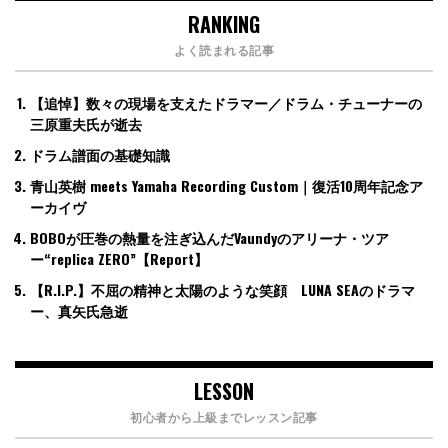
RANKING
よく読まれる記事
【追悼】数々の現場を支えたドラマー／ドラム・チューナーの
三原重夫氏が逝去
ドラム譜面の基礎知識
青山英樹 meets Yamaha Recording Custom｜復活10周年記念ア
ーカイヴ
BOBOが圧巻の熱量を注ぎ込んだVaundyのアリーナ・ツア
ー“replica ZERO”【Report】
【R.I.P.】不屈の精神と太陽のような笑顔 LUNA SEAのドラマ
ー、真矢氏急逝
LESSON
初心者から上級までレッスン記事