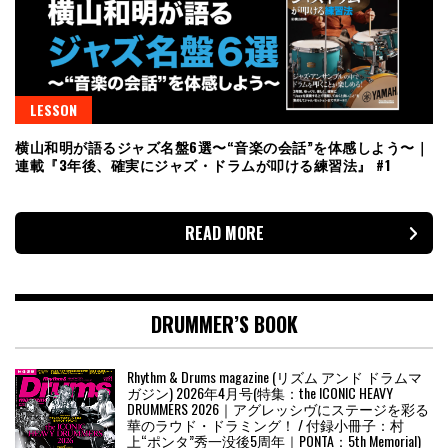
LESSON
横山和明が語るジャズ名盤6選〜“音楽の会話”を体感しよう〜｜
連載『3年後、確実にジャズ・ドラムが叩ける練習法』 #1
READ MORE
DRUMMER’S BOOK
Rhythm & Drums magazine (リズム アンド ドラムマ
ガジン) 2026年4月号(特集：the ICONIC HEAVY
DRUMMERS 2026｜アグレッシヴにステージを彩る
華のラウド・ドラミング！ / 付録小冊子：村
上“ポンタ”秀一没後5周年｜PONTA：5th Memorial)