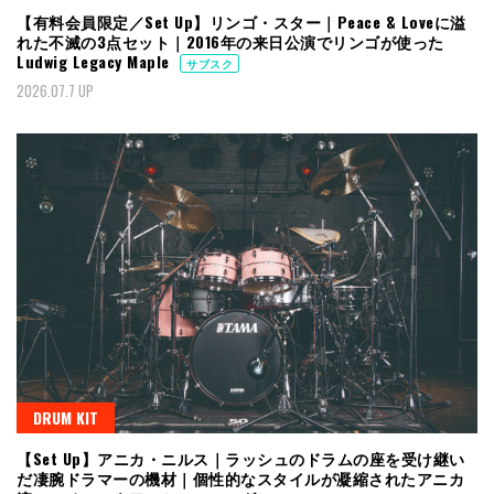
【有料会員限定／Set Up】リンゴ・スター｜Peace & Loveに溢
れた不滅の3点セット｜2016年の来日公演でリンゴが使った
Ludwig Legacy Maple
サブスク
2026.07.7 UP
DRUM KIT
【Set Up】アニカ・ニルス｜ラッシュのドラムの座を受け継い
だ凄腕ドラマーの機材｜個性的なスタイルが凝縮されたアニカ