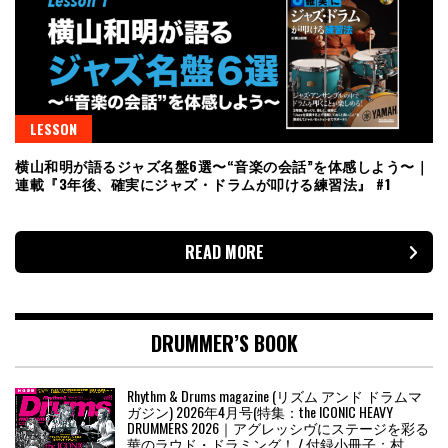
LESSON
横山和明が語るジャズ名盤6選〜“音楽の会話”を体感しよう〜｜
連載『3年後、確実にジャズ・ドラムが叩ける練習法』 #1
READ MORE
DRUMMER’S BOOK
Rhythm & Drums magazine (リズム アンド ドラムマ
ガジン) 2026年4月号(特集：the ICONIC HEAVY
DRUMMERS 2026｜アグレッシヴにステージを彩る
華のラウド・ドラミング！ / 付録小冊子：村