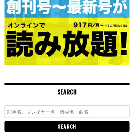
SEARCH
Search
for: