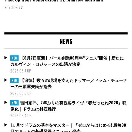
2020.05.22
NEWS
【8月7日更新】パール創業80周年“フェス”開催｜新たに
NEW
カルヴィン・ロジャースの出演が決定
2026.08.7 UP
【追悼】数々の現場を支えたドラマー／ドラム・チューナ
NEW
ーの三原重夫氏が逝去
2026.08.6 UP
吉田拓郎、7年ぶりの有観客ライヴ『春だったね2026』映
NEW
像化｜ドラムは村石雅行
2026.08.4 UP
1ヵ月でドラムの基本をマスター｜『ゼロからはじめる! 最短30
日でドラムの基礎習得メニュー』発売