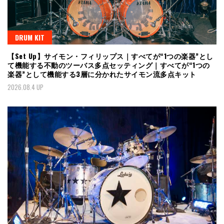
DRUM KIT
【Set Up】サイモン・フィリップス｜すべてが“1つの楽器”とし
て機能する不動のツーバス多点セッティング｜すべてが“1つの
楽器”として機能する3層に分かれたサイモン流多点キット
2026.08.4 UP