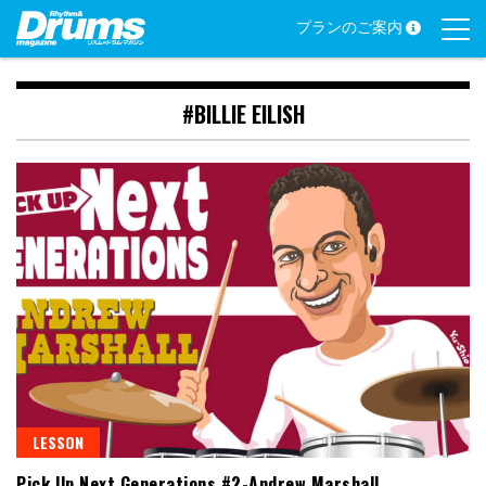
Skip
プランのご案内
to
content
#BILLIE EILISH
LESSON
Pick Up Next Generations #2-Andrew Marshall