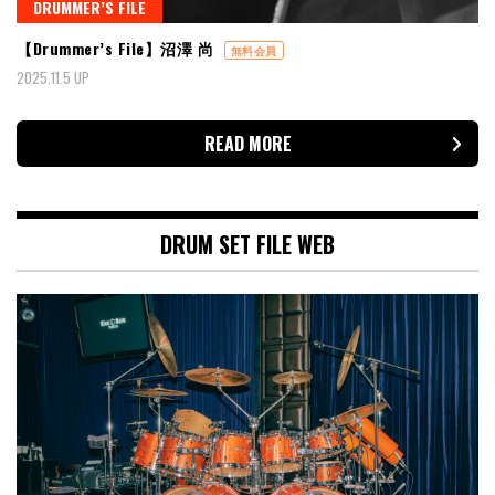
DRUMMER’S FILE
【Drummer’s File】沼澤 尚
無料会員
2025.11.5 UP
READ MORE
DRUM SET FILE WEB