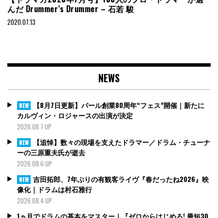
んだ Drummer’s Drummer – 石若 駿
2020.07.13
NEWS
【8月7日更新】パール創業80周年“フェス”開催｜新たに
NEW
カルヴィン・ロジャースの出演が決定
2026.08.7 UP
【追悼】数々の現場を支えたドラマー／ドラム・チューナ
NEW
ーの三原重夫氏が逝去
2026.08.6 UP
吉田拓郎、7年ぶりの有観客ライヴ『春だったね2026』映
NEW
像化｜ドラムは村石雅行
2026.08.4 UP
1ヵ月でドラムの基本をマスター｜『ゼロからはじめる! 最短30