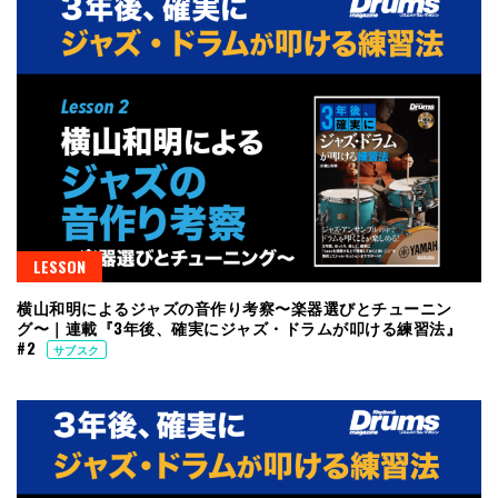
LESSON
横山和明によるジャズの音作り考察〜楽器選びとチューニン
グ〜｜連載『3年後、確実にジャズ・ドラムが叩ける練習法』
#2
サブスク