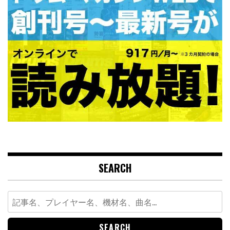
SEARCH
Search
for: