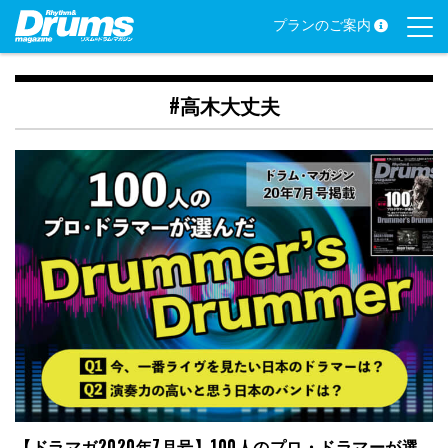
Skip
プランのご案内
to
content
#高木大丈夫
【ドラマガ2020年7月号】100人のプロ・ドラマーが選