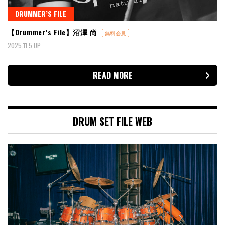
DRUMMER’S FILE
【Drummer’s File】沼澤 尚
無料会員
2025.11.5 UP
READ MORE
DRUM SET FILE WEB