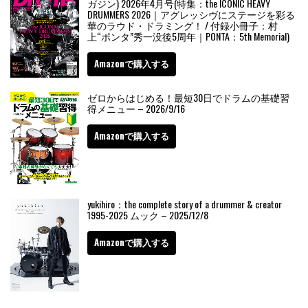
ガジン) 2026年4月号(特集：the ICONIC HEAVY
DRUMMERS 2026｜アグレッシヴにステージを彩る
華のラウド・ドラミング！ / 付録小冊子：村
上“ポンタ”秀一没後5周年｜PONTA：5th Memorial)
Amazonで購入する
ゼロからはじめる！最短30日でドラムの基礎習
得メニュー – 2026/9/16
Amazonで購入する
yukihiro：the complete story of a drummer & creator
1995-2025 ムック – 2025/12/8
Amazonで購入する