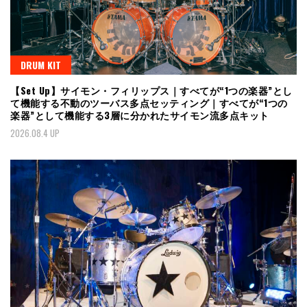
DRUM KIT
【Set Up】サイモン・フィリップス｜すべてが“1つの楽器”とし
て機能する不動のツーバス多点セッティング｜すべてが“1つの
楽器”として機能する3層に分かれたサイモン流多点キット
2026.08.4 UP