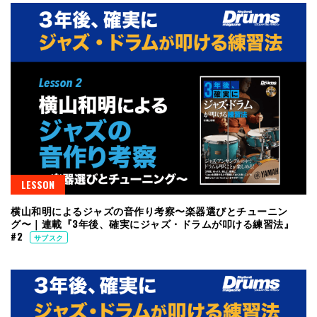
LESSON
横山和明によるジャズの音作り考察〜楽器選びとチューニン
グ〜｜連載『3年後、確実にジャズ・ドラムが叩ける練習法』
#2
サブスク