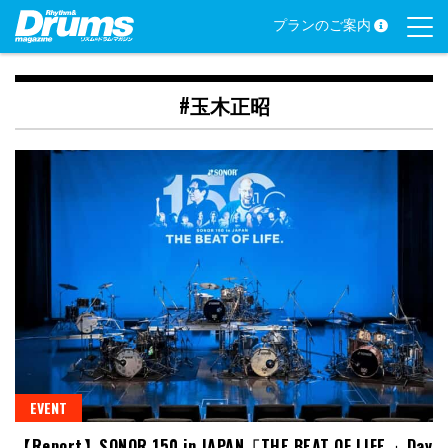
Skip
プランのご案内
to
content
#玉木正昭
EVENT
【Report】SONOR 150 in JAPAN「THE BEAT OF LIFE.」Day