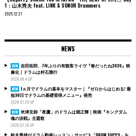
1：山木秀夫 feat. LINK & SONOR Drummers
2025.12.27
NEWS
吉田拓郎、7年ぶりの有観客ライヴ『春だったね2026』映
NEW
像化｜ドラムは村石雅行
2026.08.4 UP
1ヵ月でドラムの基本をマスター｜『ゼロからはじめる! 最
NEW
短30日でドラムの基礎習得メニュー』発売
2026.07.29 UP
米津玄師「夜鷹」のドラムは堀正輝｜映画『キングダム
NEW
魂の決戦』主題歌
2026.07.26 UP
鈴木貴雄がドラム動画レッスン・サービス「DRUM SUPPS」を