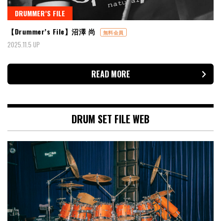
DRUMMER’S FILE
【Drummer’s File】沼澤 尚
無料会員
2025.11.5 UP
READ MORE
DRUM SET FILE WEB