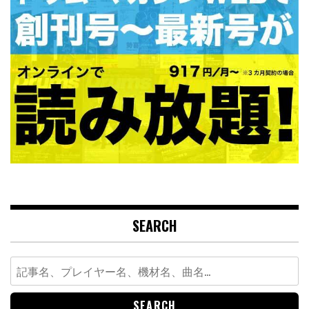
SEARCH
Search
for: