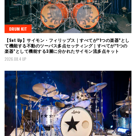
DRUM KIT
【Set Up】サイモン・フィリップス｜すべてが“1つの楽器”とし
て機能する不動のツーバス多点セッティング｜すべてが“1つの
楽器”として機能する3層に分かれたサイモン流多点キット
2026.08.4 UP