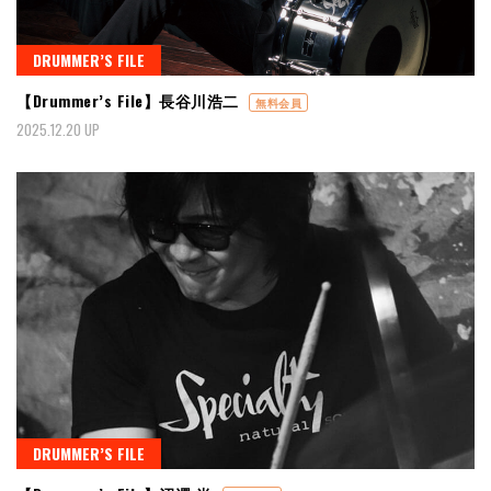
DRUMMER’S FILE
【Drummer’s File】長谷川浩二
無料会員
2025.12.20 UP
DRUMMER’S FILE