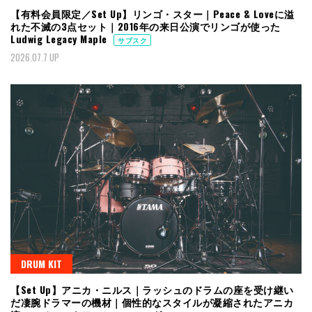
【有料会員限定／Set Up】リンゴ・スター｜Peace & Loveに溢
れた不滅の3点セット｜2016年の来日公演でリンゴが使った
Ludwig Legacy Maple
サブスク
2026.07.7 UP
DRUM KIT
【Set Up】アニカ・ニルス｜ラッシュのドラムの座を受け継い
だ凄腕ドラマーの機材｜個性的なスタイルが凝縮されたアニカ