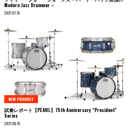
Modern Jazz Drummer –
2021.07.15
NEW PRODUCT
試奏レポート【PEARL】75th Anniversary “President”
Series
2021.06.15