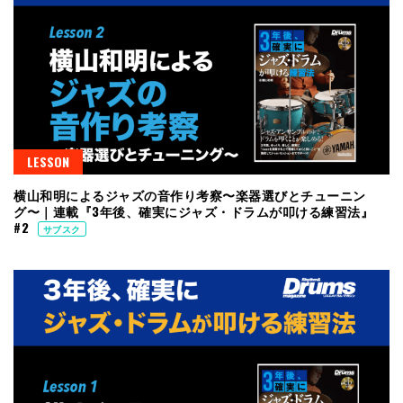
LESSON
横山和明によるジャズの音作り考察〜楽器選びとチューニン
グ〜｜連載『3年後、確実にジャズ・ドラムが叩ける練習法』
#2
サブスク