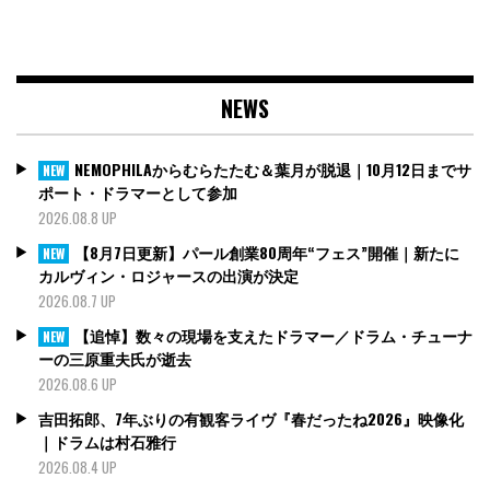
NEWS
NEMOPHILAからむらたたむ＆葉月が脱退｜10月12日までサ
NEW
ポート・ドラマーとして参加
2026.08.8 UP
【8月7日更新】パール創業80周年“フェス”開催｜新たに
NEW
カルヴィン・ロジャースの出演が決定
2026.08.7 UP
【追悼】数々の現場を支えたドラマー／ドラム・チューナ
NEW
ーの三原重夫氏が逝去
2026.08.6 UP
吉田拓郎、7年ぶりの有観客ライヴ『春だったね2026』映像化
｜ドラムは村石雅行
2026.08.4 UP