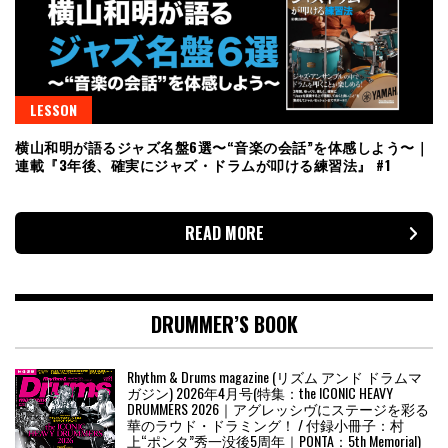
LESSON
横山和明が語るジャズ名盤6選〜“音楽の会話”を体感しよう〜｜
連載『3年後、確実にジャズ・ドラムが叩ける練習法』 #1
READ MORE
DRUMMER’S BOOK
Rhythm & Drums magazine (リズム アンド ドラムマ
ガジン) 2026年4月号(特集：the ICONIC HEAVY
DRUMMERS 2026｜アグレッシヴにステージを彩る
華のラウド・ドラミング！ / 付録小冊子：村
上“ポンタ”秀一没後5周年｜PONTA：5th Memorial)