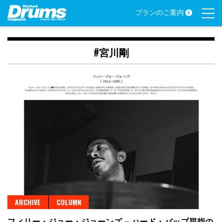
Skip
プランのご案内
to
content
#宮川剛
ARCHIVE
COLUMN
フィリー・ジョー・ジョーンズ – ハード・バップ屈指の