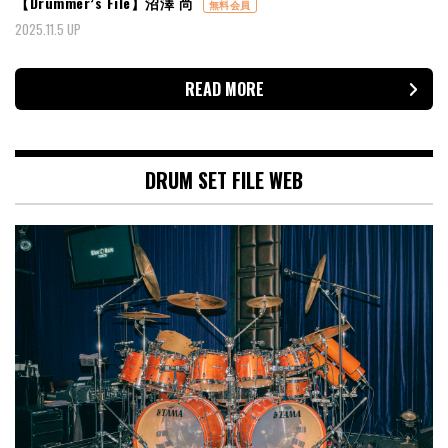
【Drummer’s File】沼澤 尚
無料会員
2025.11.5 UP
READ MORE
DRUM SET FILE WEB