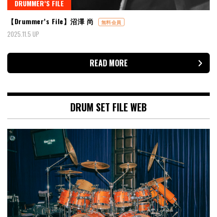
DRUMMER’S FILE
【Drummer’s File】沼澤 尚
無料会員
2025.11.5 UP
READ MORE
DRUM SET FILE WEB