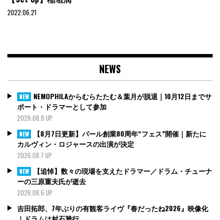
2022.06.21
NEWS
NEMOPHILAからむらたたむ＆葉月が脱退｜10月12日までサ
NEW
ポート・ドラマーとして参加
2026.08.8 UP
【8月7日更新】パール創業80周年“フェス”開催｜新たに
NEW
カルヴィン・ロジャースの出演が決定
2026.08.7 UP
【追悼】数々の現場を支えたドラマー／ドラム・チューナ
NEW
ーの三原重夫氏が逝去
2026.08.6 UP
吉田拓郎、7年ぶりの有観客ライヴ『春だったね2026』映像化
｜ドラムは村石雅行