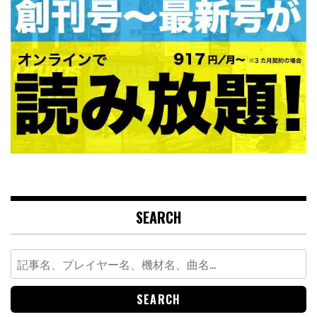
SEARCH
Search
for: