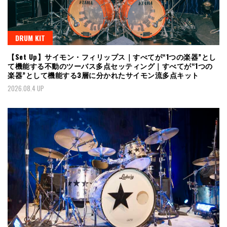
DRUM KIT
【Set Up】サイモン・フィリップス｜すべてが“1つの楽器”とし
て機能する不動のツーバス多点セッティング｜すべてが“1つの
楽器”として機能する3層に分かれたサイモン流多点キット
2026.08.4 UP