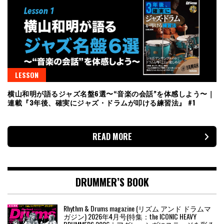
LESSON
横山和明が語るジャズ名盤6選〜“音楽の会話”を体感しよう〜｜
連載『3年後、確実にジャズ・ドラムが叩ける練習法』 #1
READ MORE
DRUMMER’S BOOK
Rhythm & Drums magazine (リズム アンド ドラムマ
ガジン) 2026年4月号(特集：the ICONIC HEAVY