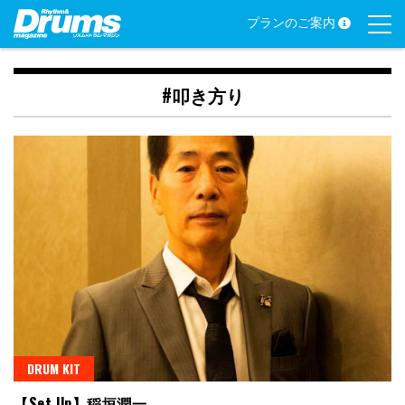
Skip
プランのご案内
to
content
#叩き方り
DRUM KIT
【Set Up】稲垣潤一