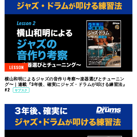
LESSON
横山和明によるジャズの音作り考察〜楽器選びとチューニン
グ〜｜連載『3年後、確実にジャズ・ドラムが叩ける練習法』
#2
サブスク