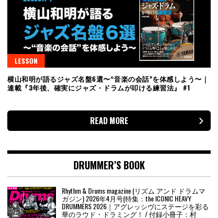
LESSON
横山和明が語るジャズ名盤6選〜“音楽の会話”を体感しよう〜｜
連載『3年後、確実にジャズ・ドラムが叩ける練習法』 #1
READ MORE
DRUMMER’S BOOK
Rhythm & Drums magazine (リズム アンド ドラムマ
ガジン) 2026年4月号(特集：the ICONIC HEAVY
DRUMMERS 2026｜アグレッシヴにステージを彩る
華のラウド・ドラミング！ / 付録小冊子：村