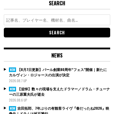
SEARCH
Search
for:
NEWS
【8月7日更新】パール創業80周年“フェス”開催｜新たに
NEW
カルヴィン・ロジャースの出演が決定
2026.08.7 UP
【追悼】数々の現場を支えたドラマー／ドラム・チューナ
NEW
ーの三原重夫氏が逝去
2026.08.6 UP
吉田拓郎、7年ぶりの有観客ライヴ『春だったね2026』映
NEW
像化｜ドラムは村石雅行