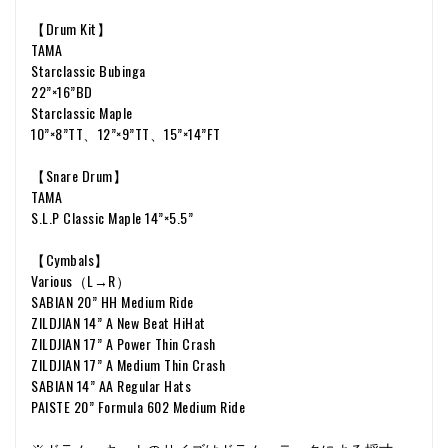
【Drum Kit】
TAMA
Starclassic Bubinga
22”×16”BD
Starclassic Maple
10”×8”TT、12”×9”TT、15”×14”FT
【Snare Drum】
TAMA
S.L.P Classic Maple 14”×5.5”
【Cymbals】
Various（L→R）
SABIAN 20” HH Medium Ride
ZILDJIAN 14” A New Beat HiHat
ZILDJIAN 17” A Power Thin Crash
ZILDJIAN 17” A Medium Thin Crash
SABIAN 14” AA Regular Hats
PAISTE 20” Formula 602 Medium Ride