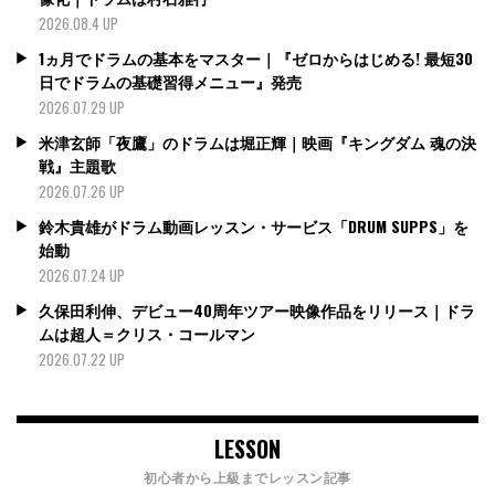
2026.08.4 UP
1ヵ月でドラムの基本をマスター｜『ゼロからはじめる! 最短30
日でドラムの基礎習得メニュー』発売
2026.07.29 UP
米津玄師「夜鷹」のドラムは堀正輝｜映画『キングダム 魂の決
戦』主題歌
2026.07.26 UP
鈴木貴雄がドラム動画レッスン・サービス「DRUM SUPPS」を
始動
2026.07.24 UP
久保田利伸、デビュー40周年ツアー映像作品をリリース｜ドラ
ムは超人＝クリス・コールマン
2026.07.22 UP
LESSON
初心者から上級までレッスン記事