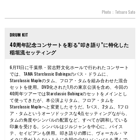
Photo：Tetsuro Sato
DRUM KIT
40周年記念コンサートを彩る“叩き語り”に特化した
稲垣流セッティング
6月11日に千葉県・習志野文化ホールで行われたコンサート
では、TAMA Starclassic Bubingaのバス・ドラムに、
Starclassic Mapleのタム、フロア・タムを組み合わせた混合
セットを使用。DVD化された1月の東京公演を含め、今回の
40周年ツアーではStarclassic Bubingaのセットをメインとし
て使ってきたが、本公演よりタム、フロア・タムを
Starclassic Mapleへと変更したそうだ。1バス、2タム、1フロ
ア・タムというオーソドックスな4点セッティングながら、
タムの角度やシンバルの配置など、すべてが調和している
印象を受ける。シンバルはジルジャンを中心に、パイス
テ、セイビアンも併用。叩き語りの際に、ヴォーカル・マ
イクに音が入らないように余韻の少ないシンバルを選んで