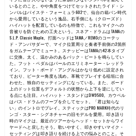
いるとのこと。やや角度をつけてセットされたライド・シ
ンバルはパイステ・フォーミュラ602で、仙台の箱バン時代
から愛用しているという逸品。右手側にも（クローズド）
ハイハットを配置しているのも特徴で、これもマイクへの
音被りを防ぐための工夫という。スネア・ドラムはTAMAの
S.L.P. Classic Maple。打面ヘッドはTAMA／REMOのコーテッ
ド・アンバサダーで、マイク位置周りと奏者手前側の2箇所
をガムテープでミュート。スナッピーはTAMAの42本タイプ
に交換。太く、温かみのあるバック・ビートを鳴らしてい
た。フット・ペダルはパールのエリミネーター・レッドラ
イン。フット・ボード・アングルはかなり低めに設定され
ており、ビーター角度も浅め。革靴でプレイする稲垣に合
わせた、独自のセッティングになっている。また、ボード
上のドット位置もデフォルトの状態から上下を逆にしてい
る点にも注目。ハイハット・スタンドはDW9500。カウベル
はバス・ドラムのフープを介してセット。「君は知らな
い」のイントロでプレイ。スティックはPRO MARK時代のリ
ンゴ・スター・シグネチャーの旧モデルを愛用。叩き語り
時のマイクは、最近のツアーからヘッド・セットからワイ
ヤードへと戻したそう。歌いやすく、叩きやすいマイク・
セッティングは叩き語りを続ける上での悩みとのこと。そ