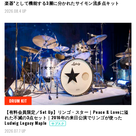
楽器”として機能する3層に分かれたサイモン流多点キット
2026.08.4 UP
DRUM KIT
【有料会員限定／Set Up】リンゴ・スター｜Peace & Loveに溢
れた不滅の3点セット｜2016年の来日公演でリンゴが使った
Ludwig Legacy Maple
サブスク
2026.07.7 UP