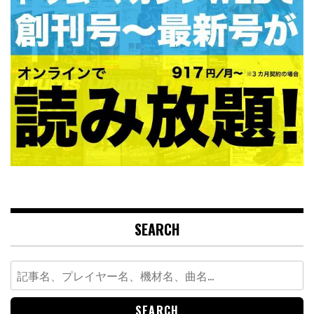
SEARCH
Search
for: