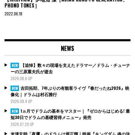
PHONO TONES］
2022.06.18
NEWS
【追悼】数々の現場を支えたドラマー／ドラム・チューナ
NEW
ーの三原重夫氏が逝去
2026.08.6 UP
吉田拓郎、7年ぶりの有観客ライヴ『春だったね2026』映
NEW
像化｜ドラムは村石雅行
2026.08.4 UP
1ヵ月でドラムの基本をマスター｜『ゼロからはじめる! 最
NEW
短30日でドラムの基礎習得メニュー』発売
2026.07.29 UP
米津玄師「夜鷹」のドラムは堀正輝｜映画『キングダム 魂の決