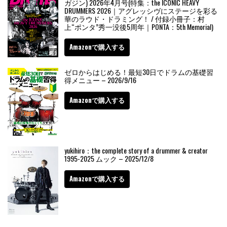
ガジン) 2026年4月号(特集：the ICONIC HEAVY
DRUMMERS 2026｜アグレッシヴにステージを彩る
華のラウド・ドラミング！ / 付録小冊子：村
上“ポンタ”秀一没後5周年｜PONTA：5th Memorial)
Amazonで購入する
ゼロからはじめる！最短30日でドラムの基礎習
得メニュー – 2026/9/16
Amazonで購入する
yukihiro：the complete story of a drummer & creator
1995-2025 ムック – 2025/12/8
Amazonで購入する