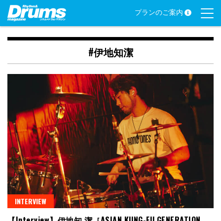
Skip
プランのご案内
to
content
#伊地知潔
INTERVIEW
【Interview】伊地知 潔［ASIAN KUNG-FU GENERATION、