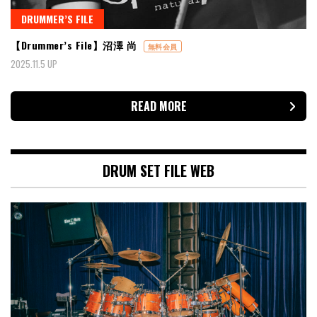
DRUMMER’S FILE
【Drummer’s File】沼澤 尚
無料会員
2025.11.5 UP
READ MORE
DRUM SET FILE WEB