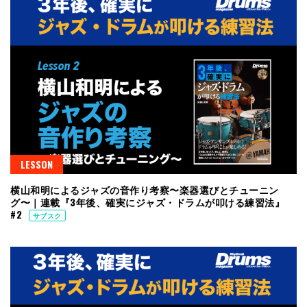
LESSON
横山和明によるジャズの音作り考察〜楽器選びとチューニン
グ〜｜連載『3年後、確実にジャズ・ドラムが叩ける練習法』
#2
サブスク