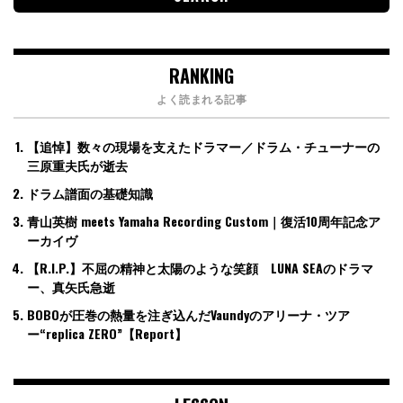
RANKING
よく読まれる記事
【追悼】数々の現場を支えたドラマー／ドラム・チューナーの
三原重夫氏が逝去
ドラム譜面の基礎知識
青山英樹 meets Yamaha Recording Custom｜復活10周年記念ア
ーカイヴ
【R.I.P.】不屈の精神と太陽のような笑顔 LUNA SEAのドラマ
ー、真矢氏急逝
BOBOが圧巻の熱量を注ぎ込んだVaundyのアリーナ・ツア
ー“replica ZERO”【Report】