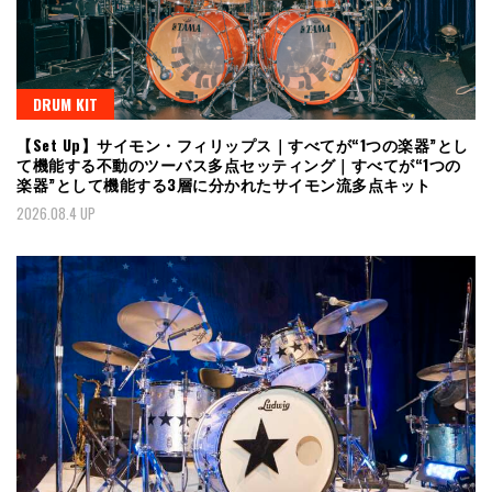
DRUM KIT
【Set Up】サイモン・フィリップス｜すべてが“1つの楽器”とし
て機能する不動のツーバス多点セッティング｜すべてが“1つの
楽器”として機能する3層に分かれたサイモン流多点キット
2026.08.4 UP