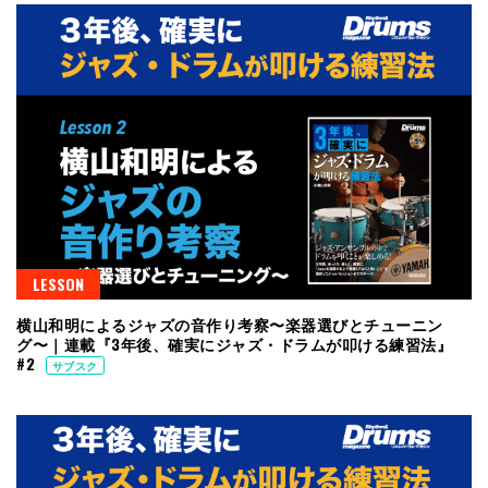
LESSON
横山和明によるジャズの音作り考察〜楽器選びとチューニン
グ〜｜連載『3年後、確実にジャズ・ドラムが叩ける練習法』
#2
サブスク