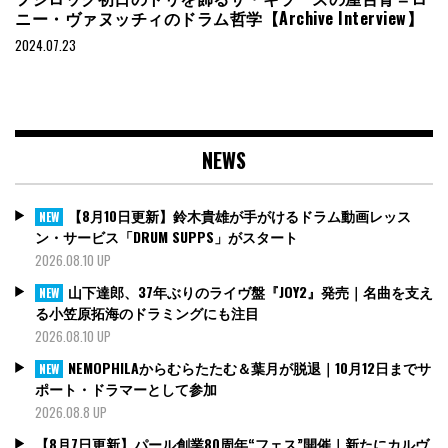
ニー・ヴァヌッチィのドラム哲学【Archive Interview】
2024.07.23
NEWS
【8月10日更新】鈴木貴雄が手がけるドラム動画レッス
NEW
ン・サービス「DRUM SUPPS」がスタート
2026.08.10 UP
山下達郎、37年ぶりのライヴ盤『JOY2』発売｜名曲を支え
NEW
る小笠原拓海のドラミングにも注目
2026.08.10 UP
NEMOPHILAからむらたたむ＆葉月が脱退｜10月12日までサ
NEW
ポート・ドラマーとして参加
2026.08.8 UP
【8月7日更新】パール創業80周年“フェス”開催｜新たにカルヴ