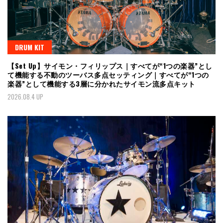
DRUM KIT
【Set Up】サイモン・フィリップス｜すべてが“1つの楽器”とし
て機能する不動のツーバス多点セッティング｜すべてが“1つの
楽器”として機能する3層に分かれたサイモン流多点キット
2026.08.4 UP