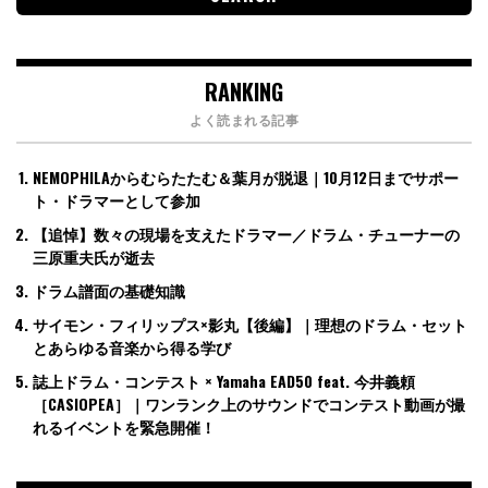
RANKING
よく読まれる記事
NEMOPHILAからむらたたむ＆葉月が脱退｜10月12日までサポー
ト・ドラマーとして参加
【追悼】数々の現場を支えたドラマー／ドラム・チューナーの
三原重夫氏が逝去
ドラム譜面の基礎知識
サイモン・フィリップス×影丸【後編】｜理想のドラム・セット
とあらゆる音楽から得る学び
誌上ドラム・コンテスト × Yamaha EAD50 feat. 今井義頼
［CASIOPEA］｜ワンランク上のサウンドでコンテスト動画が撮
れるイベントを緊急開催！