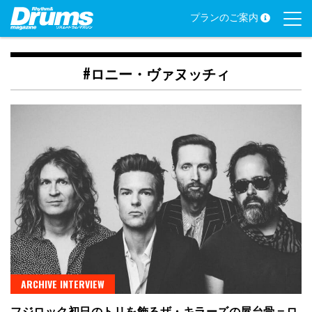
Skip
プランのご案内
to
content
#ロニー・ヴァヌッチィ
ARCHIVE INTERVIEW
フジロック初日のトリを飾るザ・キラーズの屋台骨＝ロ