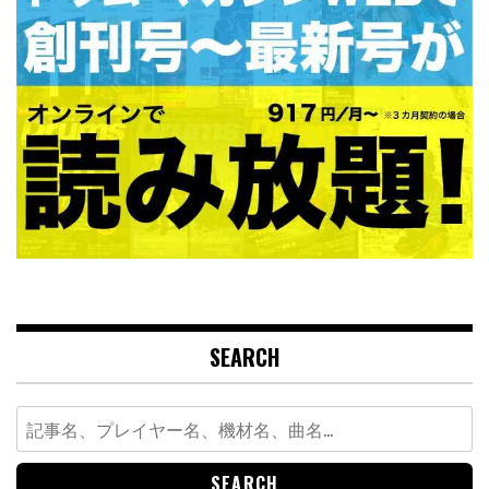
SEARCH
Search
for: