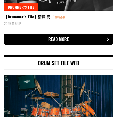
DRUMMER’S FILE
【Drummer’s File】沼澤 尚
無料会員
2025.11.5 UP
READ MORE
DRUM SET FILE WEB