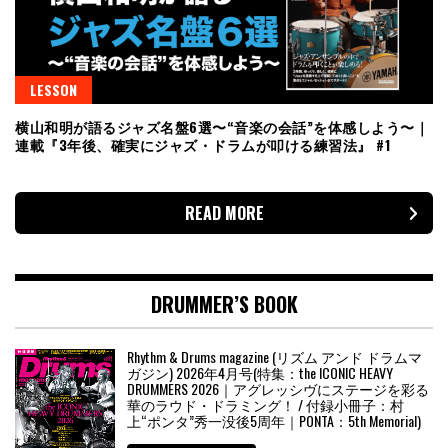
LESSON
横山和明が語るジャズ名盤6選〜“音楽の会話”を体感しよう〜｜
連載『3年後、確実にジャズ・ドラムが叩ける練習法』 #1
READ MORE
DRUMMER’S BOOK
Rhythm & Drums magazine (リズム アンド ドラムマ
ガジン) 2026年4月号(特集：the ICONIC HEAVY
DRUMMERS 2026｜アグレッシヴにステージを彩る
華のラウド・ドラミング！ / 付録小冊子：村
上“ポンタ”秀一没後5周年｜PONTA：5th Memorial)