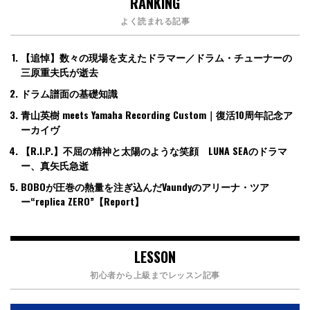
RANKING
よく読まれる記事
【追悼】数々の現場を支えたドラマー／ドラム・チューナーの
三原重夫氏が逝去
ドラム譜面の基礎知識
青山英樹 meets Yamaha Recording Custom｜復活10周年記念ア
ーカイヴ
【R.I.P.】不屈の精神と太陽のような笑顔 LUNA SEAのドラマ
ー、真矢氏急逝
BOBOが圧巻の熱量を注ぎ込んだVaundyのアリーナ・ツア
ー“replica ZERO”【Report】
LESSON
初心者から上級までレッスン記事