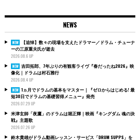
NEWS
【追悼】数々の現場を支えたドラマー／ドラム・チューナ
NEW
ーの三原重夫氏が逝去
2026.08.6 UP
吉田拓郎、7年ぶりの有観客ライヴ『春だったね2026』映
NEW
像化｜ドラムは村石雅行
2026.08.4 UP
1ヵ月でドラムの基本をマスター｜『ゼロからはじめる! 最
NEW
短30日でドラムの基礎習得メニュー』発売
2026.07.29 UP
米津玄師「夜鷹」のドラムは堀正輝｜映画『キングダム 魂の決
戦』主題歌
2026.07.26 UP
鈴木貴雄がドラム動画レッスン・サービス「DRUM SUPPS」を