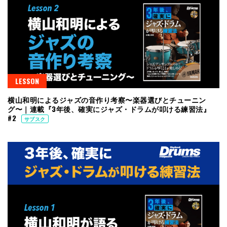
LESSON
横山和明によるジャズの音作り考察〜楽器選びとチューニン
グ〜｜連載『3年後、確実にジャズ・ドラムが叩ける練習法』
#2
サブスク