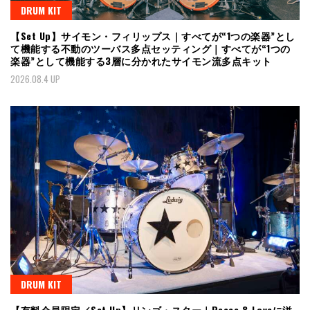
DRUM KIT
【Set Up】サイモン・フィリップス｜すべてが“1つの楽器”とし
て機能する不動のツーバス多点セッティング｜すべてが“1つの
楽器”として機能する3層に分かれたサイモン流多点キット
2026.08.4 UP
DRUM KIT
【有料会員限定／Set Up】リンゴ・スター｜Peace & Loveに溢