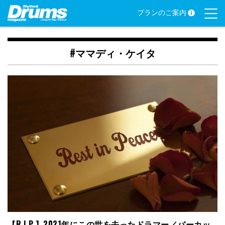
Skip
プランのご案内
to
content
#ママディ・ケイタ
【R.I.P.】2021年にこの世を去ったドラマー／パーカッ