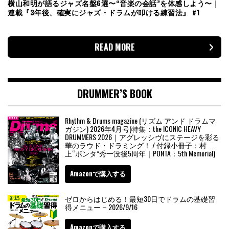
横山和明が語るジャズ名盤6選〜“音楽の会話”を体感しよう〜｜
連載『3年後、確実にジャズ・ドラムが叩ける練習法』 #1
READ MORE
DRUMMER’S BOOK
Rhythm & Drums magazine (リズム アンド ドラムマ
ガジン) 2026年4月号(特集：the ICONIC HEAVY
DRUMMERS 2026｜アグレッシヴにステージを彩る
華のラウド・ドラミング！ / 付録小冊子：村
上“ポンタ”秀一没後5周年｜PONTA：5th Memorial)
Amazonで購入する
ゼロからはじめる！最短30日でドラムの基礎習
得メニュー – 2026/9/16
Amazonで購入する