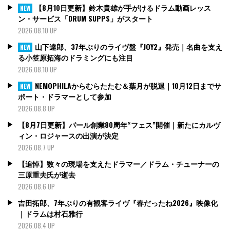
【8月10日更新】鈴木貴雄が手がけるドラム動画レッス
NEW
ン・サービス「DRUM SUPPS」がスタート
2026.08.10 UP
山下達郎、37年ぶりのライヴ盤『JOY2』発売｜名曲を支え
NEW
る小笠原拓海のドラミングにも注目
2026.08.10 UP
NEMOPHILAからむらたたむ＆葉月が脱退｜10月12日までサ
NEW
ポート・ドラマーとして参加
2026.08.8 UP
【8月7日更新】パール創業80周年“フェス”開催｜新たにカルヴ
ィン・ロジャースの出演が決定
2026.08.7 UP
【追悼】数々の現場を支えたドラマー／ドラム・チューナーの
三原重夫氏が逝去
2026.08.6 UP
吉田拓郎、7年ぶりの有観客ライヴ『春だったね2026』映像化
｜ドラムは村石雅行
2026.08.4 UP