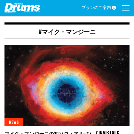
Skip
プランのご案内
to
content
#マイク・マンジーニ
NEWS
マイク・マンジーニの初ソロ・アルバム『INVISIBLE