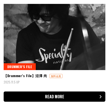
DRUMMER’S FILE
【Drummer’s File】沼澤 尚
無料会員
2025.11.5 UP
READ MORE