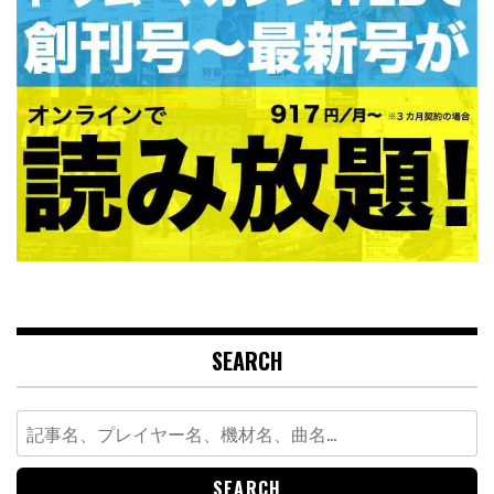
SEARCH
Search
for: