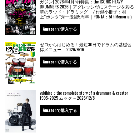
ガジン) 2026年4月号(特集：the ICONIC HEAVY
DRUMMERS 2026｜アグレッシヴにステージを彩る
華のラウド・ドラミング！ / 付録小冊子：村
上“ポンタ”秀一没後5周年｜PONTA：5th Memorial)
Amazonで購入する
ゼロからはじめる！最短30日でドラムの基礎習
得メニュー – 2026/9/16
Amazonで購入する
yukihiro：the complete story of a drummer & creator
1995-2025 ムック – 2025/12/8
Amazonで購入する