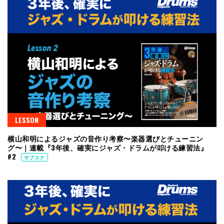
LESSON
横山和明によるジャズの音作り考察〜楽器選びとチューニン
グ〜｜連載『3年後、確実にジャズ・ドラムが叩ける練習法』
#2
サブスク