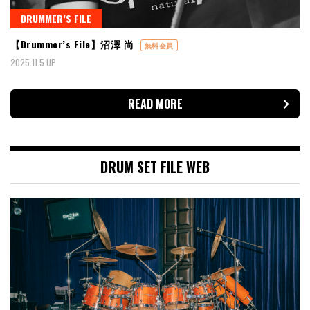
DRUMMER’S FILE
【Drummer’s File】沼澤 尚
無料会員
2025.11.5 UP
READ MORE
DRUM SET FILE WEB