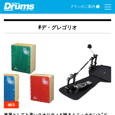
Skip
プランのご案内
to
content
#デ・グレゴリオ
INFO
楽器としても高いクオリティを誇るミニ・カホンと“ド