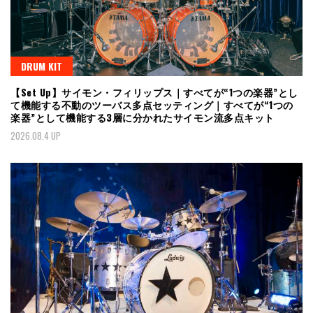
DRUM KIT
【Set Up】サイモン・フィリップス｜すべてが“1つの楽器”とし
て機能する不動のツーバス多点セッティング｜すべてが“1つの
楽器”として機能する3層に分かれたサイモン流多点キット
2026.08.4 UP