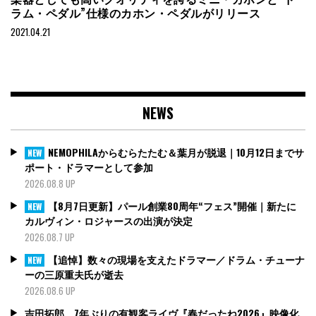
ラム・ペダル”仕様のカホン・ペダルがリリース
2021.04.21
NEWS
NEMOPHILAからむらたたむ＆葉月が脱退｜10月12日までサ
NEW
ポート・ドラマーとして参加
2026.08.8 UP
【8月7日更新】パール創業80周年“フェス”開催｜新たに
NEW
カルヴィン・ロジャースの出演が決定
2026.08.7 UP
【追悼】数々の現場を支えたドラマー／ドラム・チューナ
NEW
ーの三原重夫氏が逝去
2026.08.6 UP
吉田拓郎、7年ぶりの有観客ライヴ『春だったね2026』映像化