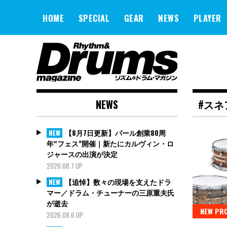
Skip
to
HOME
SPECIAL
GEAR
NEWS
PLAYER
content
NEWS
#スネ
【8月7日更新】パール創業80周
NEW
年“フェス”開催｜新たにカルヴィン・ロ
ジャースの出演が決定
2026.08.7 UP
【追悼】数々の現場を支えたドラ
NEW
マー／ドラム・チューナーの三原重夫氏
が逝去
NEW PR
2026.08.6 UP