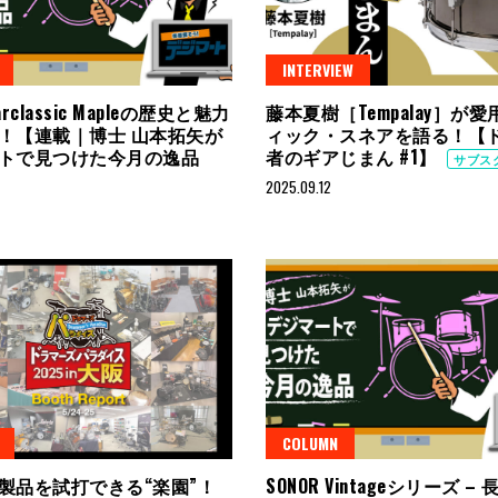
INTERVIEW
tarclassic Mapleの歴史と魅力
藤本夏樹［Tempalay］が
！【連載｜博士 山本拓矢が
ィック・スネアを語る！【
トで見つけた今月の逸品
者のギアじまん #1】
サブス
2025.09.12
COLUMN
製品を試打できる“楽園”！
SONOR Vintageシリーズ 