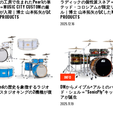
の工房で生まれたPearlの単
ラディックの個性派スネア
USIC CITY CUSTOMの厳
テッド・コロシアムが限定
が入荷｜博士 山本拓矢が試
ル｜博士 山本拓矢が試したN
PRODUCTS
PRODUCTS
2025.12.16
INFO
erlandの歴史を象徴するラジオ
DWからメイプル×アルミの
スタジオキングの2機種が復
ド・シェル＝“SonicPly”
アが誕生
2025.11.19