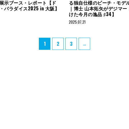
展示ブース・レポート【ド
る独自仕様のビーチ・モデ
パラダイス2025 in 大阪】
｜博士 山本拓矢がデジマー
けた今月の逸品 ♯34】
2025.07.21
Page
Page
Page
1
2
3
→