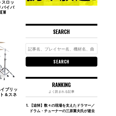
＝スロッ
リバイバ
EW
SEARCH
Search
for:
RANKING
ハイブリッ
よく読まれる記事
キット＆スネ
【追悼】数々の現場を支えたドラマー／
ドラム・チューナーの三原重夫氏が逝去