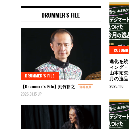
DRUMMER'S FILE
COLUMN
進化を続け
ィング・
山本拓矢
DRUMMER’S FILE
月の逸品 
2025.11.6
【Drummer’s File】則竹裕之
無料会員
2026.01.15 UP