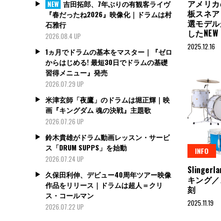
アメリカ
吉田拓郎、7年ぶりの有観客ライヴ
NEW
板スネア＝M
『春だったね2026』映像化｜ドラムは村
選モデル
石雅行
したNEW 
2026.08.4 UP
2025.12.16
1ヵ月でドラムの基本をマスター｜『ゼロ
からはじめる! 最短30日でドラムの基礎
習得メニュー』発売
2026.07.29 UP
米津玄師「夜鷹」のドラムは堀正輝｜映
画『キングダム 魂の決戦』主題歌
2026.07.26 UP
鈴木貴雄がドラム動画レッスン・サービ
ス「DRUM SUPPS」を始動
INFO
2026.07.24 UP
Sling
久保田利伸、デビュー40周年ツアー映像
キング／
作品をリリース｜ドラムは超人＝クリ
刻
ス・コールマン
2025.11.19
2026.07.22 UP