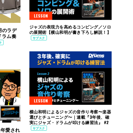
LESSON
ジャズの表現力を高めるコンピング／ソロ
愛用のラデ
の展開術【横山和明が書き下ろし解説！】
ドラム奏
サブスク
ク
LESSON
横山和明によるジャズの音作り考察〜楽器
選びとチューニング〜｜連載『3年後、確
実にジャズ・ドラムが叩ける練習法』 #2
サブスク
– 長年愛され