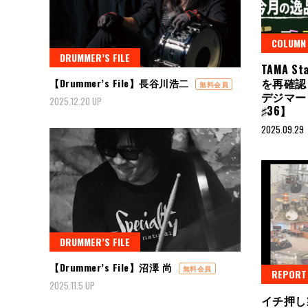
COLUMN
DRUMMER’S FILE
TAMA S
を再確認
【Drummer’s File】長谷川浩二
無料会員
デジマー
2025.12.20 UP
♯36】
2025.09.29
DRUMMER’S FILE
【Drummer’s File】沼澤 尚
無料会員
REPORT
2025.11.5 UP
イチ押し