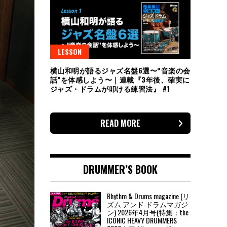
LESSON
横山和明が語るジャズ名盤6選〜“音楽の会
話”を体感しよう〜｜連載『3年後、確実に
ジャズ・ドラムが叩ける練習法』 #1
READ MORE
DRUMMER’S BOOK
Rhythm & Drums magazine (リ
ズム アンド ドラムマガジ
ン) 2026年4月号(特集：the
ICONIC HEAVY DRUMMERS