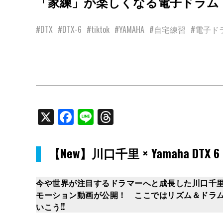
「家練」が楽しくなる電子ドラム Yamaha
#DTX
#DTX-6
#tiktok
#YAMAHA
#自宅練習
#電子ド
X
Facebook
Line
Threads
【New】川口千里 × Yamaha DTX 6 S
今や世界が注目するドラマーへと成長した川口千里。
モーション動画が公開！ ここではリズム＆ドラム
いこう!!