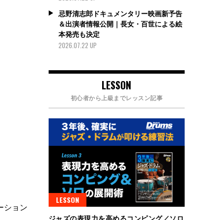
忌野清志郎ドキュメンタリー映画新予告
＆出演者情報公開｜長女・百世による絵
本発売も決定
2026.07.22 UP
LESSON
初心者から上級までレッスン記事
LESSON
レーション
ジャズの表現力を高めるコンピング／ソロ