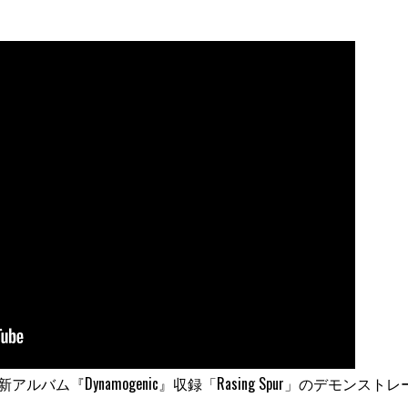
アルバム『Dynamogenic』収録「Rasing Spur」のデモンスト