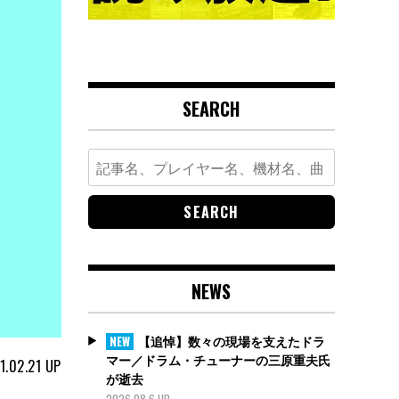
SEARCH
Search
for:
NEWS
【追悼】数々の現場を支えたドラ
NEW
マー／ドラム・チューナーの三原重夫氏
1.02.21
UP
が逝去
2026.08.6 UP