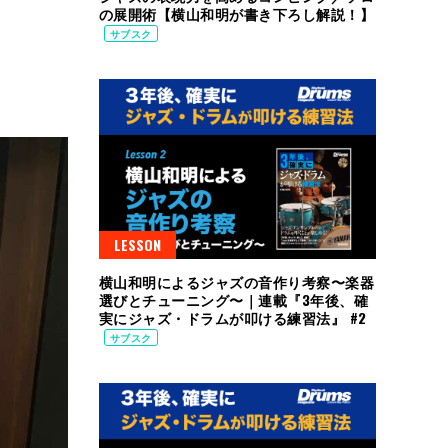
の展開術【横山和明が書き下ろし解説！】
サブスク
LESSON
横山和明によるジャズの音作り考察〜楽器
選びとチューニング〜｜連載『3年後、確
実にジャズ・ドラムが叩ける練習法』 #2
サブスク