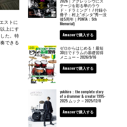
2026｜アグレッシヴにス
テージを彩る華のラウ
ド・ドラミング！ / 付録小
冊子：村上“ポンタ”秀一没
後5周年｜PONTA：5th
エストに
Memorial)
で以上にす
Amazonで購入する
ました。特
演奏できる
ゼロからはじめる！最短
30日でドラムの基礎習得
メニュー – 2026/9/16
Amazonで購入する
yukihiro：the complete story
of a drummer & creator 1995-
2025 ムック – 2025/12/8
Amazonで購入する