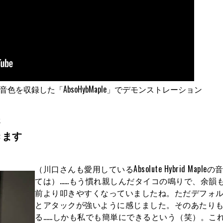
apleの音色を収録した「AbsoHybMaple」でデモンストレーション
さ
きます
（川口さんも愛用しているAbsolute Hybrid Maple
ては）……もう慣れ親しんだタイコの鳴りで、余韻
前より叩きやすくなっていましたね。ただデフォ
とアタックが強いように感じました。そのあたり
る……しかも私でも簡単にできるという（笑）。こ