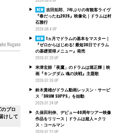
吉田拓郎、7年ぶりの有観客ライヴ
NEW
『春だったね2026』映像化｜ドラムは村
石雅行
2026.08.4 UP
1ヵ月でドラムの基本をマスター｜
NEW
uke Nagano
『ゼロからはじめる! 最短30日でドラム
の基礎習得メニュー』発売
2026.07.29 UP
米津玄師「夜鷹」のドラムは堀正輝｜映
画『キングダム 魂の決戦』主題歌
2026.07.26 UP
鈴木貴雄がドラム動画レッスン・サービ
ス「DRUM SUPPS」を始動
2026.07.24 UP
ズのプロ
久保田利伸、デビュー40周年ツアー映像
届けして
作品をリリース｜ドラムは超人＝クリ
ス・コールマン
2026.07.22 UP