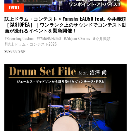
EVENT
誌上ドラム・コンテスト × Yamaha EAD50 feat. 今井義頼
［CASIOPEA］｜ワンランク上のサウンドでコンテスト動
画が撮れるイベントを緊急開催！
#Recording Custom
#YAMAHA EAD50
#Zildjian K Series
#今井義頼
#誌上ドラム・コンテスト2026
2026.08.9 UP