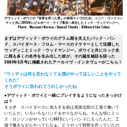
デヴィッド・ボウイの『世界を売った男』の再現ライヴのため、トニー・ヴィスコン
ティと共に2015年にビルボード・ライブ東京へ来日したミック・ウッドマンジー。
Photo：Masanori Naruse／Special Thanks：Billboard Live Tokyo
まずはデヴィッド・ボウイのグラム期を支えたバック・バン
ド、スパイダース・フロム・マースのドラマーとして活躍した
ウッディことミック・ウッドマンジー。ボウイと共にロック史
に残る多くの名作を生み出した彼が、その誕生秘話を語った
2001年3月号に掲載されたアーカイヴ・インタヴューがこちら！
“ウッディは何も言わなくても僕がやってほしいことをやって
くれた”
そうボウイに言われてうれしかったね
●デヴィッド・ボウイと一緒にプレイするようになったきっかけ
は？
ミック
スパイダースに加入する前は英国北部の工場で働いて
いたんだ。いろいろなバンドをやりながらね。そんな頃にミッ
ク・ロンソンがやっていたRATSというバンドに入ったんだ。工
場で働きながらやってたなぁ。どうやって時間を作っていたの