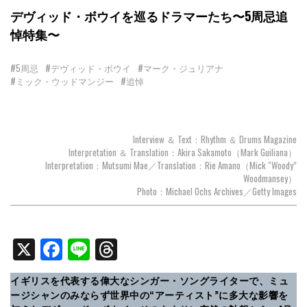
デヴィッド・ボウイを巡るドラマーたち〜5周忌追
悼特集〜
#5周忌
#デヴィッド・ボウイ
#マーク・ジュリアナ
#ミック・ウッドマンジー
#追悼
Interview ＆ Text：Rhythm ＆ Drums Magazine
Interpretation ＆ Translation：Akira Sakamoto（Mark Guiliana）
Interpretation：Mutsumi Mae／Translation：Rie Amano（Mick “Woody”
Woodmansey）
Photo：Michael Ochs Archives／Getty Images
X
Facebook
Line
Threads
イギリスを代表する偉大なシンガー・ソングライターで、ミュ
ージシャンのみならず世界中の“アーティスト”に多大な影響を