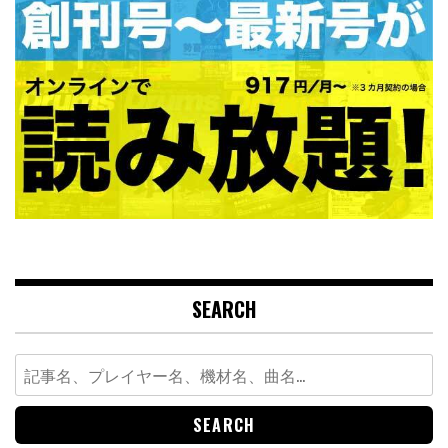
SEARCH
Search
for: