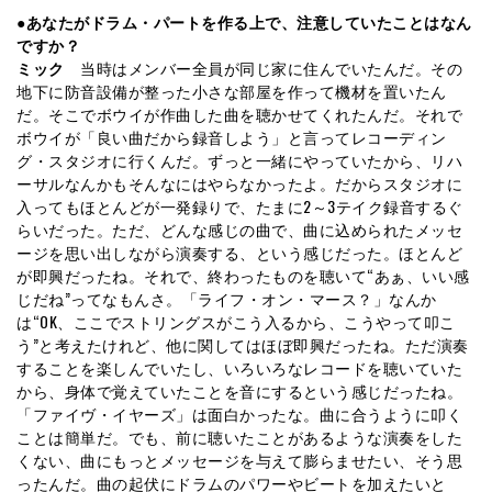
●あなたがドラム・パートを作る上で、注意していたことはなん
ですか？
ミック
当時はメンバー全員が同じ家に住んでいたんだ。その
地下に防音設備が整った小さな部屋を作って機材を置いたん
だ。そこでボウイが作曲した曲を聴かせてくれたんだ。それで
ボウイが「良い曲だから録音しよう」と言ってレコーディン
グ・スタジオに行くんだ。ずっと一緒にやっていたから、リハ
ーサルなんかもそんなにはやらなかったよ。だからスタジオに
入ってもほとんどが一発録りで、たまに2～3テイク録音するぐ
らいだった。ただ、どんな感じの曲で、曲に込められたメッセ
ージを思い出しながら演奏する、という感じだった。ほとんど
が即興だったね。それで、終わったものを聴いて“あぁ、いい感
じだね”ってなもんさ。「ライフ・オン・マース？」なんか
は“OK、ここでストリングスがこう入るから、こうやって叩こ
う”と考えたけれど、他に関してはほぼ即興だったね。ただ演奏
することを楽しんでいたし、いろいろなレコードを聴いていた
から、身体で覚えていたことを音にするという感じだったね。
「ファイヴ・イヤーズ」は面白かったな。曲に合うように叩く
ことは簡単だ。でも、前に聴いたことがあるような演奏をした
くない、曲にもっとメッセージを与えて膨らませたい、そう思
ったんだ。曲の起伏にドラムのパワーやビートを加えたいと