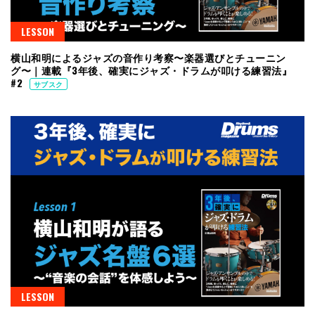
LESSON
横山和明によるジャズの音作り考察〜楽器選びとチューニン
グ〜｜連載『3年後、確実にジャズ・ドラムが叩ける練習法』
#2
サブスク
LESSON