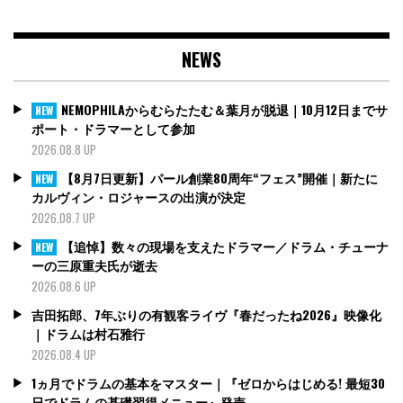
NEWS
NEMOPHILAからむらたたむ＆葉月が脱退｜10月12日までサ
NEW
ポート・ドラマーとして参加
2026.08.8 UP
【8月7日更新】パール創業80周年“フェス”開催｜新たに
NEW
カルヴィン・ロジャースの出演が決定
2026.08.7 UP
【追悼】数々の現場を支えたドラマー／ドラム・チューナ
NEW
ーの三原重夫氏が逝去
2026.08.6 UP
吉田拓郎、7年ぶりの有観客ライヴ『春だったね2026』映像化
｜ドラムは村石雅行
2026.08.4 UP
1ヵ月でドラムの基本をマスター｜『ゼロからはじめる! 最短30
日でドラムの基礎習得メニュー』発売