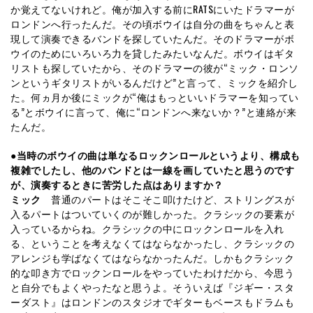
か覚えてないけれど。俺が加入する前にRATSにいたドラマーが
ロンドンへ行ったんだ。その頃ボウイは自分の曲をちゃんと表
現して演奏できるバンドを探していたんだ。そのドラマーがボ
ウイのためにいろいろ力を貸したみたいなんだ。ボウイはギタ
リストも探していたから、そのドラマーの彼が“ミック・ロンソ
ンというギタリストがいるんだけど”と言って、ミックを紹介し
た。何ヵ月か後にミックが“俺はもっといいドラマーを知ってい
る”とボウイに言って、俺に“ロンドンへ来ないか？”と連絡が来
たんだ。
●当時のボウイの曲は単なるロックンロールというより、構成も
複雑でしたし、他のバンドとは一線を画していたと思うのです
が、演奏するときに苦労した点はありますか？
ミック
普通のパートはそこそこ叩けたけど、ストリングスが
入るパートはついていくのが難しかった。クラシックの要素が
入っているからね。クラシックの中にロックンロールを入れ
る、ということを考えなくてはならなかったし、クラシックの
アレンジも学ばなくてはならなかったんだ。しかもクラシック
的な叩き方でロックンロールをやっていたわけだから、今思う
と自分でもよくやったなと思うよ。そういえば『ジギー・スタ
ーダスト』はロンドンのスタジオでギターもベースもドラムも