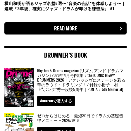
横山和明が語るジャズ名盤6選〜“音楽の会話”を体感しよう〜｜
連載『3年後、確実にジャズ・ドラムが叩ける練習法』 #1
READ MORE
DRUMMER’S BOOK
Rhythm & Drums magazine (リズム アンド ドラムマ
ガジン) 2026年4月号(特集：the ICONIC HEAVY
DRUMMERS 2026｜アグレッシヴにステージを彩る
華のラウド・ドラミング！ / 付録小冊子：村
上“ポンタ”秀一没後5周年｜PONTA：5th Memorial)
Amazonで購入する
ゼロからはじめる！最短30日でドラムの基礎習
得メニュー – 2026/9/16