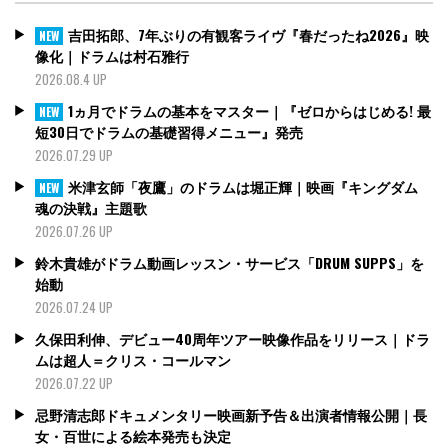
吉田拓郎、7年ぶりの有観客ライヴ『春だったね2026』映
NEW
像化｜ドラムは村石雅行
2026.08.4 UP
1ヵ月でドラムの基本をマスター｜『ゼロからはじめる! 最
NEW
短30日でドラムの基礎習得メニュー』発売
2026.07.29 UP
米津玄師「夜鷹」のドラムは堀正輝｜映画『キングダム
NEW
魂の決戦』主題歌
2026.07.26 UP
鈴木貴雄がドラム動画レッスン・サービス「DRUM SUPPS」を
始動
2026.07.24 UP
久保田利伸、デビュー40周年ツアー映像作品をリリース｜ドラ
ムは超人＝クリス・コールマン
2026.07.22 UP
忌野清志郎ドキュメンタリー映画新予告＆出演者情報公開｜長
女・百世による絵本発売も決定