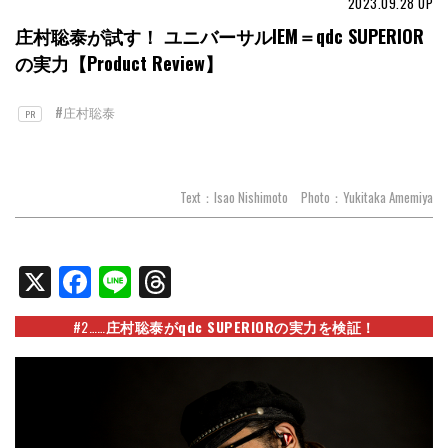
2023.09.28
UP
庄村聡泰が試す！ ユニバーサルIEM＝qdc SUPERIOR
の実力【Product Review】
#庄村聡泰
PR
Text：Isao Nishimoto Photo：Yukitaka Amemiya
X
Facebook
Line
Threads
#2……
庄村聡泰がqdc SUPERIORの実力を検証！