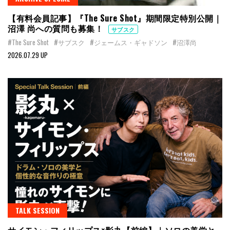
【有料会員記事】『The Sure Shot』期間限定特別公開｜
沼澤 尚への質問も募集！
サブスク
#The Sure Shot
#サブスク
#ジェームス・ギャドソン
#沼澤尚
2026.07.29 UP
TALK SESSION
サイモン・フィリップス×影丸【前編】｜ソロの美学と