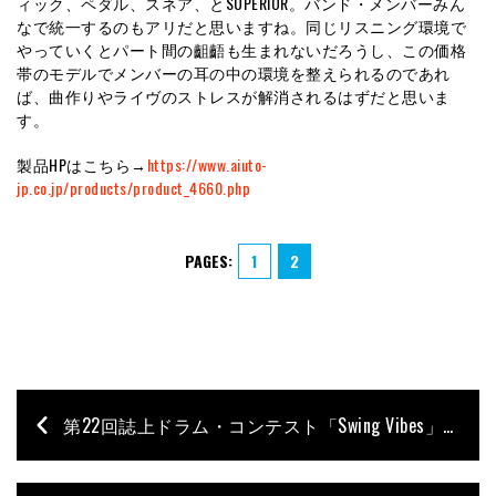
ィック、ペダル、スネア、とSUPERIOR。バンド・メンバーみん
なで統一するのもアリだと思いますね。同じリスニング環境で
やっていくとパート間の齟齬も生まれないだろうし、この価格
帯のモデルでメンバーの耳の中の環境を整えられるのであれ
ば、曲作りやライヴのストレスが解消されるはずだと思いま
す。
製品HPはこちら→
https://www.aiuto-
jp.co.jp/products/product_4660.php
PAGES:
1
2
第22回誌上ドラム・コンテスト「Swing Vibes」特設ページ