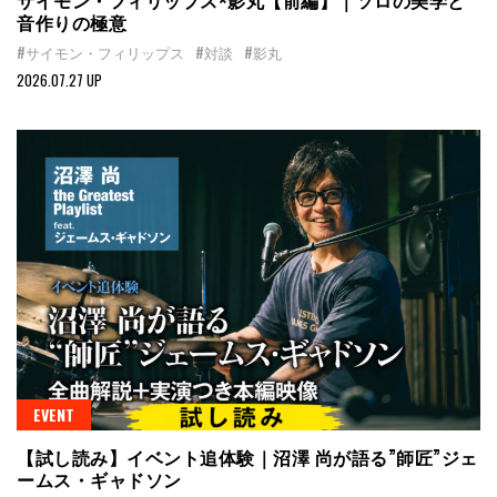
音作りの極意
#サイモン・フィリップス
#対談
#影丸
2026.07.27 UP
EVENT
【試し読み】イベント追体験｜沼澤 尚が語る”師匠”ジェ
ームス・ギャドソン