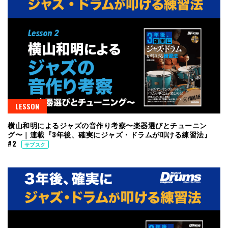
LESSON
横山和明によるジャズの音作り考察〜楽器選びとチューニン
グ〜｜連載『3年後、確実にジャズ・ドラムが叩ける練習法』
#2
サブスク