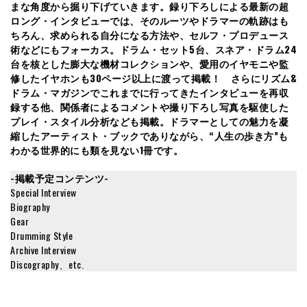
まな角度から掘り下げていきます。録り下ろしによる最新の超
ロング・インタビューでは、そのルーツやドラマーの軌跡はも
ちろん、求められる自分になる方法や、セルフ・プロデュース
術などにもフォーカス。ドラム・セット5台、スネア・ドラム24
台を核とした膨大な機材コレクションや、愛用のイヤモニや監
修したイヤホンも30ページ以上に渡って掲載！ さらにリズム&
ドラム・マガジンでこれまでに行ってきたインタビューを再収
録する他、関係者によるコメントや撮り下ろし写真を駆使した
プレイ・スタイル分析なども掲載。ドラマーとしての魅力を凝
縮したアーティスト・ブックでありながら、“人生の歩き方”も
わかる世界的にも類を見ない1冊です。
-掲載予定コンテンツ-
Special Interview
Biography
Gear
Drumming Style
Archive Interview
Discography、etc.