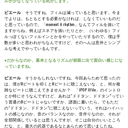
ルが少なくなっている気がします。
ピエール
そうですね、フィルは減っていると思います。今ま
でよりは。もともとする必要がなければ、しなくていいものだ
と思っているので。「moment A rhythm」なんてフィルを抜いて
ますからね。例えばスネアを抜いたりとか、（いわゆる）フィ
ルっぽくないフィルインとかをやっていたりするので。僕は手
数が多いと思われがちなんですけど、そのへんは意外とシンプ
ルな考えでやっているんです。
●だからなのか、基本となるリズムが前面に出て面白い感じにな
っていますね。
ピエール
そうかもしれないですね。今回あらためて思ったの
は、僕が8ビートを叩くと8ビートに聴こえないな、と。何か複
雑なビートに聴こえてきませんか？ 「JPOP Xfile」のイントロ
とか特にそうなんですけど、あれは“ドドタン、ドドタン”ってい
う普通の8ビートじゃないですか、譜面に書いたら。でもただ
の“ドドタン、ドドタン”に聴こえないっていう。それはハイハッ
トの感じなのか、音のバランスなのか、音作りなのか、それが
全部関係しているとは思うんですが、そこは自分のいいところ
だな、と。最大の武器であるなとあらためて思いましたね。