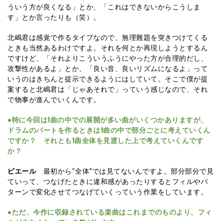
ういう方が良くなる」とか、「これはできないからこうしま
す」とか言ったりも（笑）。
北嶋君は感覚で作るタイプなので、無理難題を突きつけてくる
ときも当然あるわけですよ。それを何とか再現しようとするん
ですけど、「それよりこういうふうにやった方が合理的だし、
攻撃性があるよ」とか、「良い音、良いリズムになるよ」って
いうのはきちんと提示できるようにはしていて。そこで僕が提
案すると北嶋君は「じゃあそれで」っていう感じなので、それ
で物事が進んでいくんです。
●特に今回は1曲の中での展開が多い曲がいくつかありますが、
ドラムのパートを作るときは1曲の中で部分ごとに考えていくん
ですか？ それとも1曲全体を見渡した上で考えていくんです
か？
ピエール
最初から“全体”では見てないんですよ。部分部分で見
ていって、つなげたときに違和感があったりするとフィルやパ
ターンで変化させてつなげていくっていう作業をしています。
●ただ、今作に収録されている楽曲はこれまでのものより、フィ