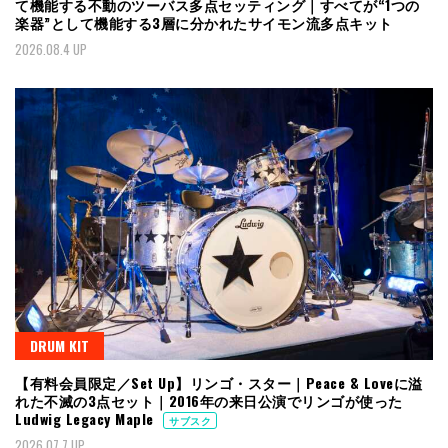
て機能する不動のツーバス多点セッティング｜すべてが“1つの
楽器”として機能する3層に分かれたサイモン流多点キット
2026.08.4 UP
DRUM KIT
【有料会員限定／Set Up】リンゴ・スター｜Peace & Loveに溢
れた不滅の3点セット｜2016年の来日公演でリンゴが使った
Ludwig Legacy Maple
サブスク
2026.07.7 UP