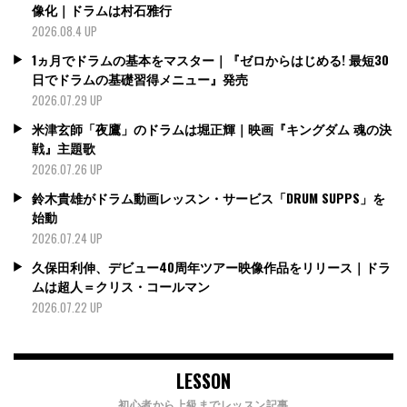
像化｜ドラムは村石雅行
2026.08.4 UP
1ヵ月でドラムの基本をマスター｜『ゼロからはじめる! 最短30
日でドラムの基礎習得メニュー』発売
2026.07.29 UP
米津玄師「夜鷹」のドラムは堀正輝｜映画『キングダム 魂の決
戦』主題歌
2026.07.26 UP
鈴木貴雄がドラム動画レッスン・サービス「DRUM SUPPS」を
始動
2026.07.24 UP
久保田利伸、デビュー40周年ツアー映像作品をリリース｜ドラ
ムは超人＝クリス・コールマン
2026.07.22 UP
LESSON
初心者から上級までレッスン記事