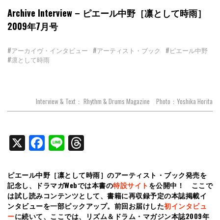
Archive Interview – ピエール中野［凛として時雨］
2009年7月号
#アーカイヴ・インタビュー
#アーティスト・ブック
#ピエール中野
#凛として時雨
Interview & Text： Rhythm & Drums Magazine Photo：Yoshika Horita
X
Facebook
Line
Threads
ピエール中野［凛として時雨］のアーティスト・ブック発売を
記念し、ドラマガWebでは本書の
特設サイト
を公開中！ ここで
は試し読みコンテンツとして、書籍に再収録予定の本誌掲載イ
ンタビューを一部ピックアップ。前回お届けした
初インタビュ
ー
に続いて、ここでは、リズム＆ドラム・マガジン本誌2009年