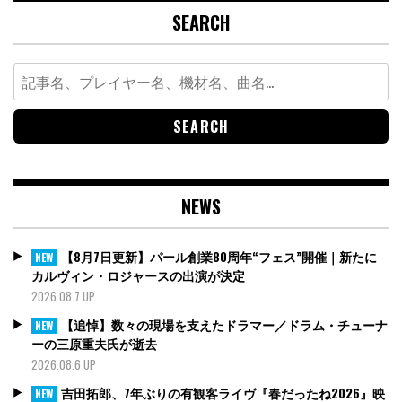
SEARCH
Search
for:
NEWS
【8月7日更新】パール創業80周年“フェス”開催｜新たに
NEW
カルヴィン・ロジャースの出演が決定
2026.08.7 UP
【追悼】数々の現場を支えたドラマー／ドラム・チューナ
NEW
ーの三原重夫氏が逝去
2026.08.6 UP
吉田拓郎、7年ぶりの有観客ライヴ『春だったね2026』映
NEW