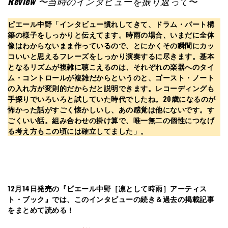
Review
〜当時のインタビューを振り返って
〜
ピエール中野「インタビュー慣れしてきて、ドラム・パート構
築の様子をしっかりと伝えてます。時雨の場合、いまだに全体
像はわからないまま作っているので、とにかくその瞬間にカッ
コいいと思えるフレーズをしっかり演奏するに尽きます。基本
となるリズムが複雑に聴こえるのは、それぞれの楽器へのタイ
ム・コントロールが複雑だからというのと、ゴースト・ノート
の入れ方が変則的だからだと説明できます。レコーディングも
手探りでいろいろと試していた時代でしたね。20歳になるのが
怖かった話がすごく懐かしいし、あの感覚は他にないです。す
ごくいい話。組み合わせの掛け算で、唯一無二の個性につなげ
る考え方もこの頃には確立してました」。
12月14日発売の『ピエール中野［凛として時雨］アーティス
ト・ブック』では、このインタビューの続き＆過去の掲載記事
をまとめて読める！