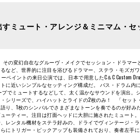
出すミュート・アレンジ＆ミニマム・セ
し、その変幻自在なグルーヴ・メイクでセッション・ドラマー
飾るなど、世界的に注目を浴びるドラマー、ステラ・モズガワ
ォーペイントの来日公演では、日本で用意したC＆C Custom Dru
トに近いシンプルなセッティング構成だ。 バス・ドラム内
ープでミュートするなどして、太く温かなサウンドを演出。
・シリーズで、ハイハットとライドの2枚のみ！ 「セット
語り、1枚のシンバルでさまざまなトーンを奏でるのが好み
ューティー。注目は打面ヘッドに大胆に施されたミュート。
で、レンタル機材をステラ好みの、ドライでヴィンテージ・ラ
さらにトリガー・ピックアップも装備されており、奏者左手に