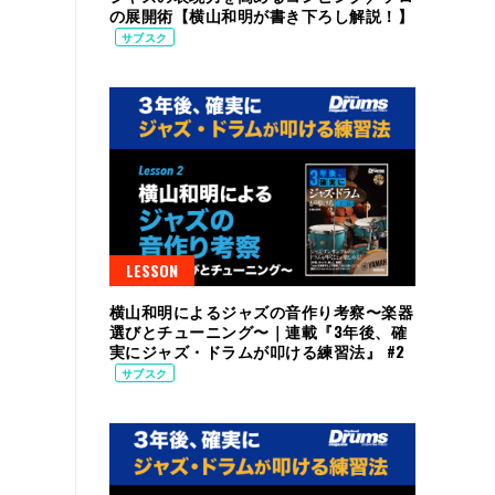
の展開術【横山和明が書き下ろし解説！】
サブスク
LESSON
横山和明によるジャズの音作り考察〜楽器
選びとチューニング〜｜連載『3年後、確
実にジャズ・ドラムが叩ける練習法』 #2
サブスク