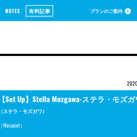
NOTES
有料記事
プランのご案内
2020
【Set Up】Stella Mozgawa-ステラ・モズガ
（ステラ・モズガワ）
［Warpaint］