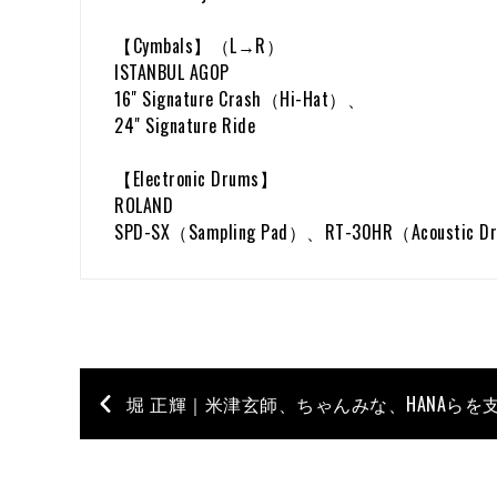
【Cymbals】（L→R）
ISTANBUL AGOP
16" Signature Crash（Hi-Hat）、
24" Signature Ride
【Electronic Drums】
ROLAND
SPD-SX（Sampling Pad）、RT-30HR（Acoustic Dr