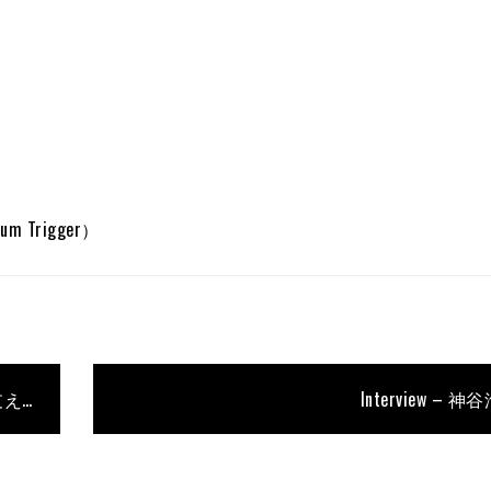
um Trigger）
堀 正輝｜米津玄師、ちゃんみな、HANAらを支える凄腕ドラマーの使用機材【人と楽器】
Interview – 神