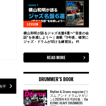
LESSON
横山和明が語るジャズ名盤6選〜“音楽の会
話”を体感しよう〜｜連載『3年後、確実に
ジャズ・ドラムが叩ける練習法』 #1
READ MORE
DRUMMER’S BOOK
谷洵平
Rhythm & Drums magazine (リ
ズム アンド ドラムマガジ
ン) 2026年4月号(特集：the
ICONIC HEAVY DRUMMERS