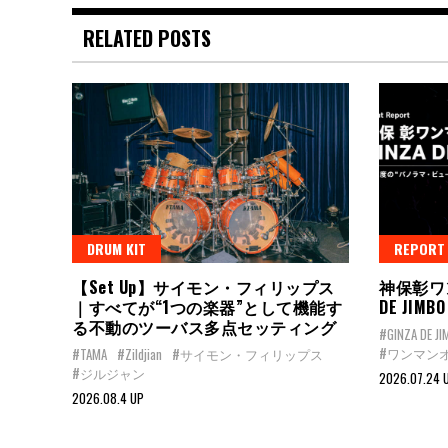
RELATED POSTS
DRUM KIT
REPORT
【Set Up】サイモン・フィリップス
神保彰ワ
｜すべてが“1つの楽器”として機能す
DE JI
る不動のツーバス多点セッティング
#GINZA DE J
#ワンマン
#TAMA
#Zildjian
#サイモン・フィリップス
#ジルジャン
2026.07.24 
2026.08.4 UP