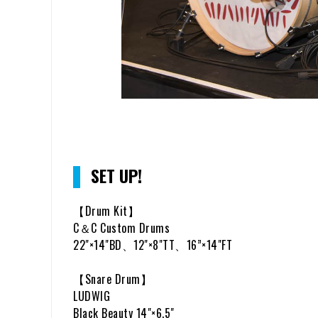
SET UP!
【Drum Kit】
C＆C Custom Drums
22"×14"BD、12"×8"TT、16”×14"FT
【Snare Drum】
LUDWIG
Black Beauty 14"×6.5"