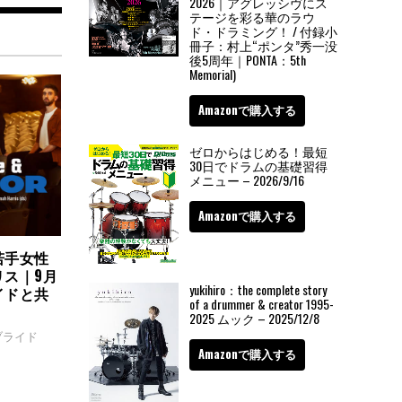
2026｜アグレッシヴにス
テージを彩る華のラウ
ド・ドラミング！ / 付録小
冊子：村上“ポンタ”秀一没
後5周年｜PONTA：5th
Memorial)
Amazonで購入する
ゼロからはじめる！最短
30日でドラムの基礎習得
メニュー – 2026/9/16
Amazonで購入する
若手女性
リス｜9月
yukihiro：the complete story
イドと共
of a drummer & creator 1995-
2025 ムック – 2025/12/8
ブライド
Amazonで購入する