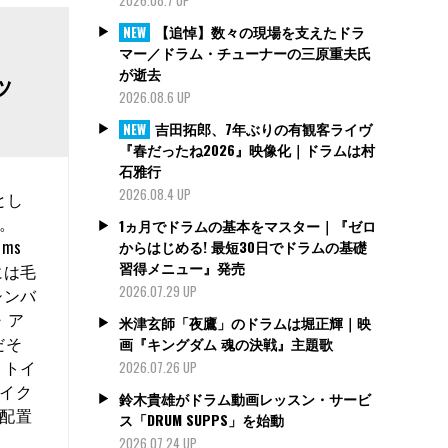
【追悼】数々の現場を支えたドラ
NEW
マー／ドラム・チューナーの三原重夫氏
が逝去
ッ
2026.08.6 UP
吉田拓郎、7年ぶりの有観客ライヴ
NEW
『春だったね2026』映像化｜ドラムは村
石雅行
2026.08.4 UP
とし
。
1ヵ月でドラムの基本をマスター｜『ゼロ
ms
からはじめる! 最短30日でドラムの基礎
習得メニュー』発売
には毛
2026.07.29 UP
シンバ
・ア
米津玄師「夜鷹」のドラムは堀正輝｜映
だそ
画『キングダム 魂の決戦』主題歌
 トイ
2026.07.26 UP
イク
鈴木貴雄がドラム動画レッスン・サービ
配置
ス「DRUM SUPPS」を始動
2026.07.24 UP