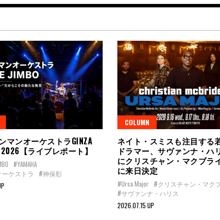
COLUMN
ンマンオーケストラGINZA
ネイト・スミスも注目する
MBO 2026【ライブレポート】
ドラマー、サヴァンナ・ハ
にクリスチャン・マクブラ
IMBO
#YAMAHA
に来日決定
オーケストラ
#神保彰
#Ursa Major
#クリスチャン・マク
UP
#サヴァンナ・ハリス
2026.07.15 UP