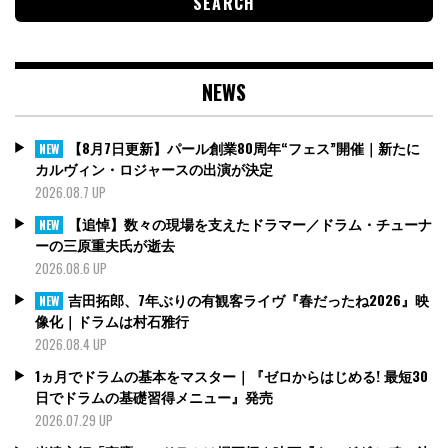
NEWS
【8月7日更新】パール創業80周年“フェス”開催｜新たに
NEW
カルヴィン・ロジャースの出演が決定
2026.08.7 UP
【追悼】数々の現場を支えたドラマー／ドラム・チューナ
NEW
ーの三原重夫氏が逝去
2026.08.6 UP
吉田拓郎、7年ぶりの有観客ライヴ『春だったね2026』映
NEW
像化｜ドラムは村石雅行
2026.08.4 UP
1ヵ月でドラムの基本をマスター｜『ゼロからはじめる! 最短30
日でドラムの基礎習得メニュー』発売
2026.07.29 UP