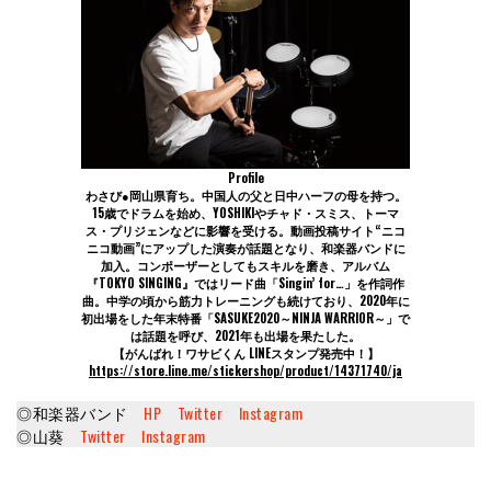
Profile
わさび●岡山県育ち。中国人の父と日中ハーフの母を持つ。
15歳でドラムを始め、YOSHIKIやチャド・スミス、トーマ
ス・プリジェンなどに影響を受ける。動画投稿サイト“ニコ
ニコ動画”にアップした演奏が話題となり、和楽器バンドに
加入。コンポーザーとしてもスキルを磨き、アルバム
『TOKYO SINGING』ではリード曲「Singin’ for…」を作詞作
曲。中学の頃から筋力トレーニングも続けており、2020年に
初出場をした年末特番「SASUKE2020～NINJA WARRIOR～」で
は話題を呼び、2021年も出場を果たした。
【がんばれ！ワサビくん LINEスタンプ発売中！】
https://store.line.me/stickershop/product/14371740/ja
◎和楽器バンド
HP
Twitter
Instagram
◎山葵
Twitter
Instagram