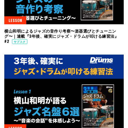
LESSON
横山和明によるジャズの音作り考察〜楽器選びとチューニン
グ〜｜連載『3年後、確実にジャズ・ドラムが叩ける練習法』
#2
サブスク