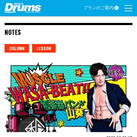
Skip
プランのご案内
to
content
NOTES
COLUMN
LESSON