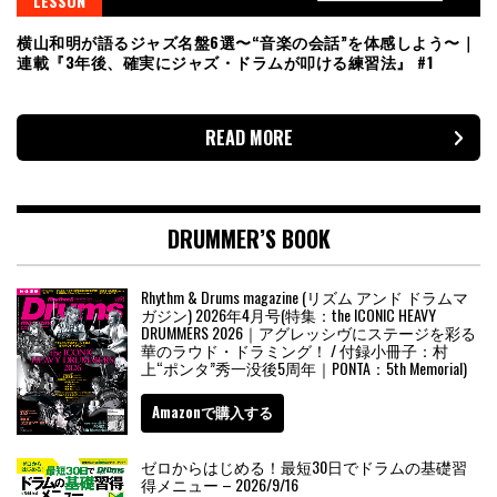
LESSON
横山和明が語るジャズ名盤6選〜“音楽の会話”を体感しよう〜｜
連載『3年後、確実にジャズ・ドラムが叩ける練習法』 #1
READ MORE
DRUMMER’S BOOK
Rhythm & Drums magazine (リズム アンド ドラムマ
ガジン) 2026年4月号(特集：the ICONIC HEAVY
DRUMMERS 2026｜アグレッシヴにステージを彩る
華のラウド・ドラミング！ / 付録小冊子：村
上“ポンタ”秀一没後5周年｜PONTA：5th Memorial)
Amazonで購入する
ゼロからはじめる！最短30日でドラムの基礎習
得メニュー – 2026/9/16