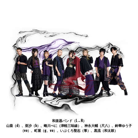
和楽器バンド
（L→R）
山葵（d）、亜沙（b）、蜷川べに（津軽三味線）、神永大輔（尺八）、鈴華ゆう子
（vo）、町屋（g、vo）、いぶくろ聖志（箏）、黒流（和太鼓）