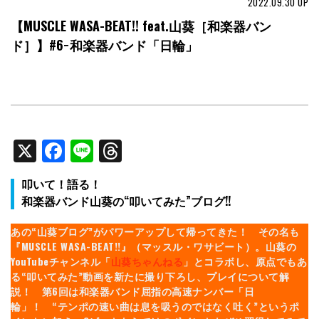
2022.09.30
UP
【MUSCLE WASA-BEAT!! feat.山葵［和楽器バン
ド］】#6−和楽器バンド「日輪」
X
Facebook
Line
Threads
叩いて！語る！
和楽器バンド山葵の“叩いてみた”ブログ!!
あの“山葵ブログ”がパワーアップして帰ってきた！ その名も
『MUSCLE WASA-BEAT!!』（マッスル・ワサビート）。山葵の
YouTubeチャンネル「
山葵ちゃんねる
」とコラボし、原点でもあ
る“叩いてみた”動画を新たに撮り下ろし、プレイについて解
説！ 第6回は和楽器バンド屈指の高速ナンバー「日
輪」！ “テンポの速い曲は息を吸うのではなく吐く”というポ