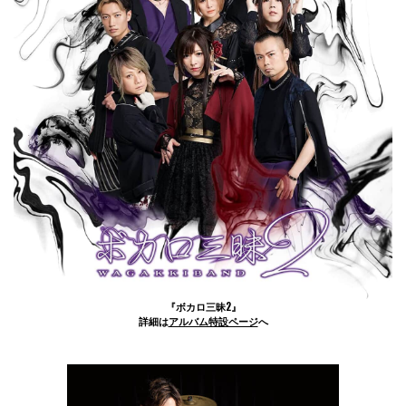
『ボカロ三昧2』
詳細は
アルバム特設ページ
へ