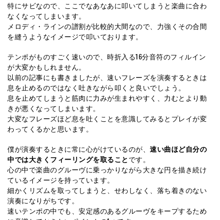
特にサビなので、ここでなあなあに叩いてしまうと楽曲に合わ
なくなってしまいます。
メロディ・ラインの譜割が比較的大間なので、力強くその合間
を縫うようなイメージで叩いております。
テンポがものすごく速いので、時折入る16分音符のフィルイン
が大変かもしれません。
以前の記事にも書きましたが、速いフレーズを演奏するときは
息を止めるのではなく吐きながら叩くと良いでしょう。
息を止めてしまうと筋肉に力みが生まれやすく、力むとより動
きが悪くなってしまいます。
大変なフレーズほど息を吐くことを意識してみるとプレイが変
わってくるかと思います。
僕が演奏するときに常に心がけているのが、
速い曲ほど自分の
中では大きくフィーリングを取ること
です。
心の中で楽曲のグルーヴに乗っかりながら大きな円を描き続け
ているイメージを持っています。
細かくリズムを取ってしまうと、せわしなく、落ち着きのない
演奏になりがちです。
速いテンポの中でも、安定感のあるグルーヴをキープするため