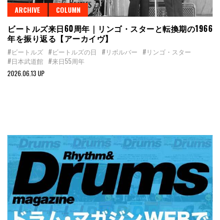
ARCHIVE
COLUMN
ビートルズ来日60周年｜リンゴ・スターと転換期の1966
年を振り返る【アーカイヴ】
#ビートルズ
#ビートルズの日
#リボルバー
#リンゴ・スター
#日本武道館
#来日55周年
2026.06.13 UP