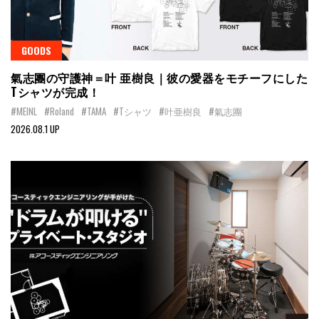
GOODS
氣志團の守護神＝叶 亜樹良｜彼の愛器をモチーフにした
Tシャツが完成！
#MEINL
#Roland
#TAMA
#Tシャツ
#叶亜樹良
#氣志團
2026.08.1 UP