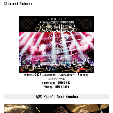
◎Latest Release
大新年会2022 日本武道館～八奏見聞録〜（Blu-ray）
ユニバーサル
初回限定盤 UMXK-9031
通常盤 UMXK-1090
山葵ブログ Back Number