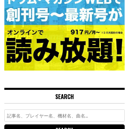
SEARCH
Search
for: