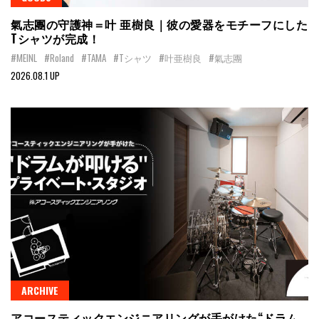
氣志團の守護神＝叶 亜樹良｜彼の愛器をモチーフにした
Tシャツが完成！
#MEINL
#Roland
#TAMA
#Tシャツ
#叶亜樹良
#氣志團
2026.08.1 UP
ARCHIVE
アコースティックエンジニアリングが手がけた“ドラム