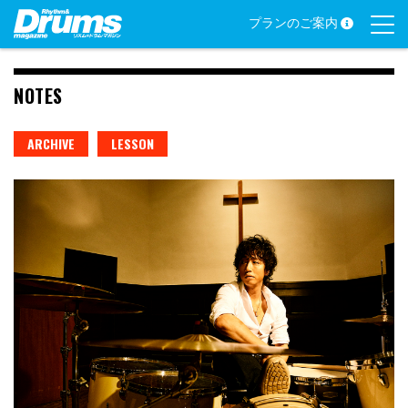
Skip
プランのご案内
to
content
NOTES
ARCHIVE
LESSON