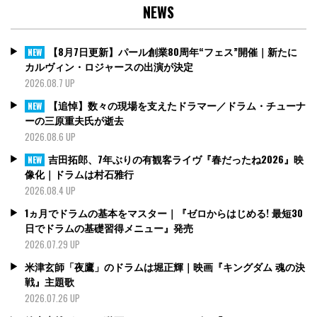
NEWS
【8月7日更新】パール創業80周年“フェス”開催｜新たに
NEW
カルヴィン・ロジャースの出演が決定
2026.08.7 UP
【追悼】数々の現場を支えたドラマー／ドラム・チューナ
NEW
ーの三原重夫氏が逝去
2026.08.6 UP
吉田拓郎、7年ぶりの有観客ライヴ『春だったね2026』映
NEW
像化｜ドラムは村石雅行
2026.08.4 UP
1ヵ月でドラムの基本をマスター｜『ゼロからはじめる! 最短30
日でドラムの基礎習得メニュー』発売
2026.07.29 UP
米津玄師「夜鷹」のドラムは堀正輝｜映画『キングダム 魂の決
戦』主題歌
2026.07.26 UP