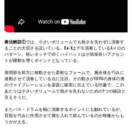
奏法解説①
では、小さいボリュームでも熱さを失わずに演奏す
ることの大切さを説いている。
Ex-1
はデモ演奏しているAメロの
パターン。軽いタッチで叩くハイハットは小気味良いアクセン
トが躍動を導くポイントとなっている。
肩関節を前方に移動させた柔軟なフォームで、腕全体を巧みに
連動させて演奏している点に注目。その動きがFUYUの身体の奥
のヴァイブレーションを楽器に確実に伝えている印象で、この
あたりは小さいボリュームで熱さを失わないための1つの秘訣と
言えそうだ。
またバス・ドラムを軸に演奏するポイントにも触れているが、
背筋を巧みに作用させて腰を入れて踏んでいるのが映像からも
うかがえる。