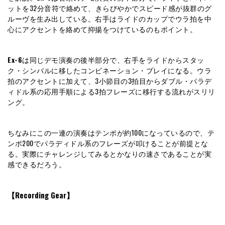
ットを32分音符で絡めて、きらびやかでスピード感が抜群のグ
ルーヴを生み出している。右手はライドのカップでウラ拍を中
心にアクセントを絡めて抑揚をつけているのもポイント。
Ex-6
は同じデモ演奏の後半部分で、右手をライドからスタッ
ク・シンバルに移したコンビネーション・プレイになる。ウラ
拍のアクセントに加えて、3小節目の3拍目からダブル・パラデ
ィドル系の応用手順による3拍フレーズに移行する流れがスリリ
ング。
ちなみにこの一連の演奏はテンポが約100になっているので、テ
ンポ200でパラディドル系のフレーズが叩けることが前提とな
る。実際にチャレンジしてみるとかなりの速さであることが実
感できるだろう。
【Recording Gear】