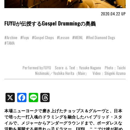
2020.04.22
UP
FUYUが伝授するGospel Drummingの奥義
#Archive
#Fuyu
#Gospel Chops
#Lesson
#MEINL
#Red Diamond Dogs
#TAMA
Performed by FUYU Score ＆ Text：Yusuke Nagano Photo：Taichi
Nishimaki／Yoshika Horita（Main） Video：Shigeki Azuma
X
Facebook
Line
Threads
本場ニューヨークで磨き上げたチョップス＆グルーヴと、日本
で培った一打入魂のドラミングを融合したハイブリッド・スタ
イルで、メジャーからアンダーグラウンドまで、ボーダレスな
活動を展開する超売れっ子ドラマー、FUYU。ここでは彼が初め