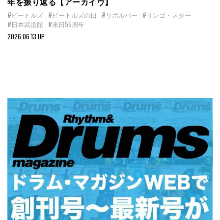
年を振り返る【アーカイヴ】
#ビートルズ
#ビートルズの日
#リボルバー
#リンゴ・スター
#日本武道館
#来日55周年
2026.06.13 UP