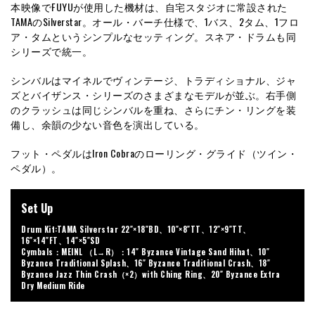
本映像でFUYUが使用した機材は、自宅スタジオに常設された
TAMAのSilverstar。オール・バーチ仕様で、1バス、2タム、1フロ
ア・タムというシンプルなセッティング。スネア・ドラムも同
シリーズで統一。
シンバルはマイネルでヴィンテージ、トラディショナル、ジャ
ズとバイザンス・シリーズのさまざまなモデルが並ぶ。右手側
のクラッシュは同じシンバルを重ね、さらにチン・リングを装
備し、余韻の少ない音色を演出している。
フット・ペダルはIron Cobraのローリング・グライド（ツイン・
ペダル）。
Set Up
Drum Kit:TAMA Silverstar 22″×18″BD、10″×8″TT、12″×9″TT、
16″×14″FT、14″×5″SD
Cymbals：MEINL （L→R）：14″ Byzance Vintage Sand Hihat、10″
Byzance Traditional Splash、16″ Byzance Traditional Crash、18″
Byzance Jazz Thin Crash（×2）with Ching Ring、20″ Byzance Extra
Dry Medium Ride