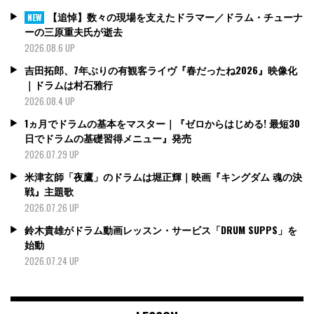
【追悼】数々の現場を支えたドラマー／ドラム・チューナ
NEW
ーの三原重夫氏が逝去
2026.08.6 UP
吉田拓郎、7年ぶりの有観客ライヴ『春だったね2026』映像化
｜ドラムは村石雅行
2026.08.4 UP
1ヵ月でドラムの基本をマスター｜『ゼロからはじめる! 最短30
日でドラムの基礎習得メニュー』発売
2026.07.29 UP
米津玄師「夜鷹」のドラムは堀正輝｜映画『キングダム 魂の決
戦』主題歌
2026.07.26 UP
鈴木貴雄がドラム動画レッスン・サービス「DRUM SUPPS」を
始動
2026.07.24 UP