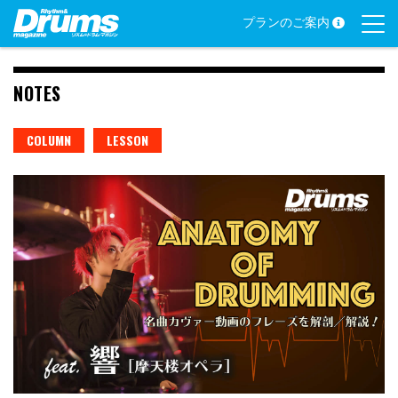
Skip
プランのご案内
to
content
NOTES
COLUMN
LESSON