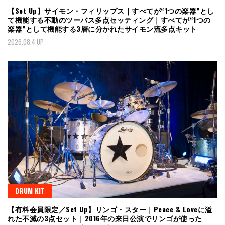
【Set Up】サイモン・フィリップス｜すべてが“1つの楽器”とし
て機能する不動のツーバス多点セッティング｜すべてが“1つの
楽器”として機能する3層に分かれたサイモン流多点キット
2026.08.4 UP
DRUM KIT
【有料会員限定／Set Up】リンゴ・スター｜Peace & Loveに溢
れた不滅の3点セット｜2016年の来日公演でリンゴが使った