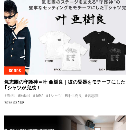
GOODS
氣志團の守護神＝叶 亜樹良｜彼の愛器をモチーフにした
Tシャツが完成！
#MEINL
#Roland
#TAMA
#Tシャツ
#叶亜樹良
#氣志團
2026.08.1 UP