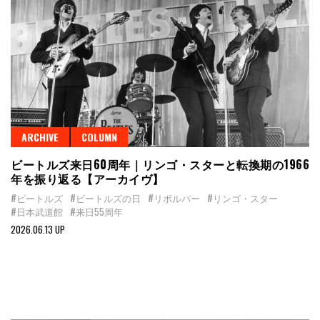
ARCHIVE
COLUMN
ビートルズ来日60周年｜リンゴ・スターと転換期の1966
年を振り返る【アーカイヴ】
#ビートルズ
#ビートルズの日
#リボルバー
#リンゴ・スター
#日本武道館
#来日55周年
2026.06.13 UP