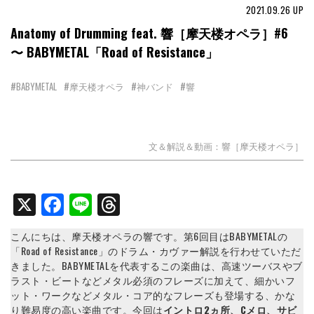
2021.09.26
UP
Anatomy of Drumming feat. 響［摩天楼オペラ］#6
〜 BABYMETAL「Road of Resistance」
#BABYMETAL
#摩天楼オペラ
#神バンド
#響
文＆解説＆動画：響［摩天楼オペラ］
X
Facebook
Line
Threads
こんにちは、摩天楼オペラの響です。第6回目はBABYMETALの
「Road of Resistance」のドラム・カヴァー解説を行わせていただ
きました。BABYMETALを代表するこの楽曲は、高速ツーバスやブ
ラスト・ビートなどメタル必須のフレーズに加えて、細かいフ
ット・ワークなどメタル・コア的なフレーズも登場する、かな
り難易度の高い楽曲です。今回は
イントロ2ヵ所、Cメロ、サビ