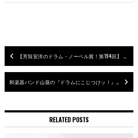
【芳垣安洋のドラム・ノーベル賞！第194回】 追悼チャーリー・ワッツ〜 Vol.2
和楽器バンド山葵の『ドラムにこじつけッ！』 第19回「ドラムとお弁当」
RELATED POSTS