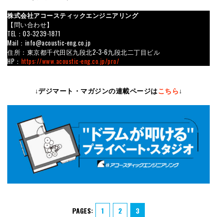
株式会社アコースティックエンジニアリング
【問い合わせ】
TEL：03-3239-1871
Mail：info@acoustic-eng.co.jp
住所：東京都千代田区九段北2-3-6九段北二丁目ビル
HP：
https://www.acoustic-eng.co.jp/pro/
↓デジマート・マガジンの連載ページは
こちら
↓
PAGES:
1
2
3