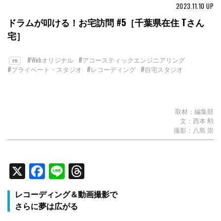
2023.11.10
UP
ドラムが叩ける！お宅訪問 #5［千葉県在住 Tさん
宅］
#Webオリジナル
#アコースティックエンジニアリング
PR
#プライベート・スタジオ
#レコーディング
#自宅スタジオ
取材：編集部
文：西本 勲
撮影：八島 崇
X
Facebook
Line
Threads
レコーディング＆動画撮影で
さらに夢は広がる