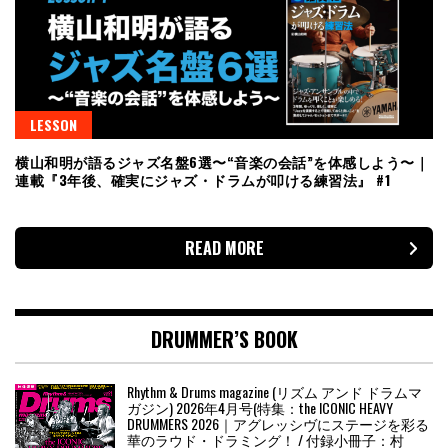
LESSON
横山和明が語るジャズ名盤6選〜“音楽の会話”を体感しよう〜｜
連載『3年後、確実にジャズ・ドラムが叩ける練習法』 #1
READ MORE
DRUMMER’S BOOK
Rhythm & Drums magazine (リズム アンド ドラムマ
ガジン) 2026年4月号(特集：the ICONIC HEAVY
DRUMMERS 2026｜アグレッシヴにステージを彩る
華のラウド・ドラミング！ / 付録小冊子：村