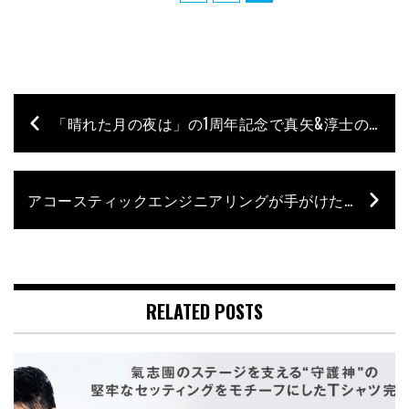
「晴れた月の夜は」の1周年記念で真矢&淳士の師弟共演が実現！
アコースティックエンジニアリングが手がけた“ドラムが叩ける”プライベート・スタジオ Archive #3［千葉県 畑 聡子さん宅］
RELATED POSTS