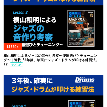
LESSON
横山和明によるジャズの音作り考察〜楽器選びとチューニン
グ〜｜連載『3年後、確実にジャズ・ドラムが叩ける練習法』
#2
サブスク