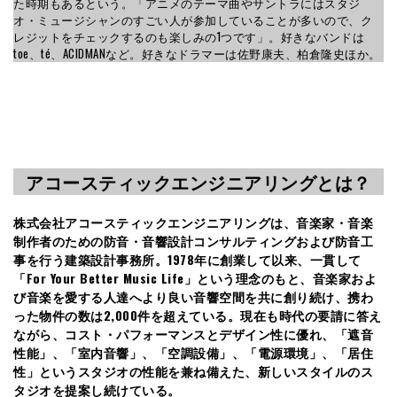
た時期もあるという。「アニメのテーマ曲やサントラにはスタジ
オ・ミュージシャンのすごい人が参加していることが多いので、ク
レジットをチェックするのも楽しみの1つです」。好きなバンドは
toe、té、ACIDMANなど。好きなドラマーは佐野康夫、柏倉隆史ほか。
アコースティックエンジニアリングとは？
株式会社アコースティックエンジニアリングは、音楽家・音楽
制作者のための防音・音響設計コンサルティングおよび防音工
事を行う建築設計事務所。1978年に創業して以来、一貫して
「For Your Better Music Life」という理念のもと、音楽家およ
び音楽を愛する人達へより良い音響空間を共に創り続け、携わ
った物件の数は2,000件を超えている。現在も時代の要請に答え
ながら、コスト・パフォーマンスとデザイン性に優れ、「遮音
性能」、「室内音響」、「空調設備」、「電源環境」、「居住
性」というスタジオの性能を兼ね備えた、新しいスタイルのス
タジオを提案し続けている。