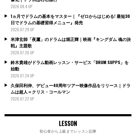
2026.08.4 UP
1ヵ月でドラムの基本をマスター｜『ゼロからはじめる! 最短30
日でドラムの基礎習得メニュー』発売
2026.07.29 UP
米津玄師「夜鷹」のドラムは堀正輝｜映画『キングダム 魂の決
戦』主題歌
2026.07.26 UP
鈴木貴雄がドラム動画レッスン・サービス「DRUM SUPPS」を
始動
2026.07.24 UP
久保田利伸、デビュー40周年ツアー映像作品をリリース｜ドラ
ムは超人＝クリス・コールマン
2026.07.22 UP
LESSON
初心者から上級までレッスン記事