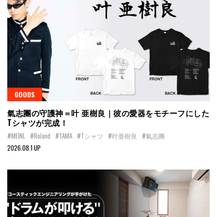
GOODS
氣志團の守護神＝叶 亜樹良｜彼の愛器をモチーフにした
Tシャツが完成！
#MEINL
#Roland
#TAMA
#Tシャツ
#叶亜樹良
#氣志團
2026.08.1 UP