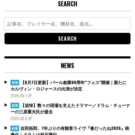
SEARCH
Search
for:
NEWS
【8月7日更新】パール創業80周年“フェス”開催｜新たに
NEW
カルヴィン・ロジャースの出演が決定
2026.08.7 UP
【追悼】数々の現場を支えたドラマー／ドラム・チューナ
NEW
ーの三原重夫氏が逝去
2026.08.6 UP
吉田拓郎、7年ぶりの有観客ライヴ『春だったね2026』映
NEW
像化｜ドラムは村石雅行