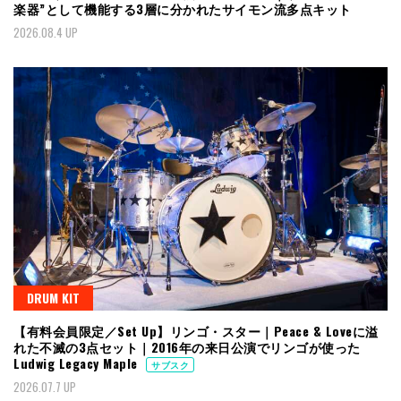
楽器”として機能する3層に分かれたサイモン流多点キット
2026.08.4 UP
DRUM KIT
【有料会員限定／Set Up】リンゴ・スター｜Peace & Loveに溢
れた不滅の3点セット｜2016年の来日公演でリンゴが使った
Ludwig Legacy Maple
サブスク
2026.07.7 UP