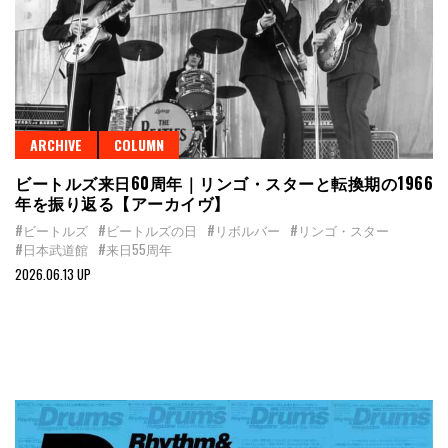
ARCHIVE
COLUMN
ビートルズ来日60周年｜リンゴ・スターと転換期の1966
年を振り返る【アーカイヴ】
#ビートルズ
#ビートルズの日
#リボルバー
#リンゴ・スター
#日本武道館
#来日55周年
2026.06.13 UP