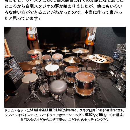
ところから自宅スタジオの夢が始まりましたが、他にもいろい
ろな使い方ができることがわかったので、本当に作って良かっ
たと思っています」
ドラム・セットはSAKAE OSAKA HERITAGEのEvolved、スネアは同Phosphor Bronzze。
シンバルはパイステで、ハードウェアはツイン・ペダルMCD2などDWを中心に構成。
自宅スタジオだからこそ可能な、こだわりのセッティングだ。