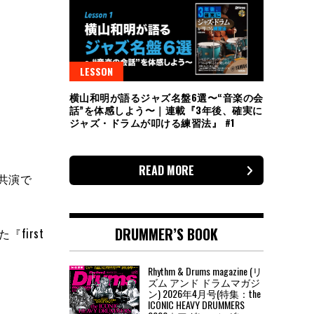
LESSON
横山和明が語るジャズ名盤6選〜“音楽の会
話”を体感しよう〜｜連載『3年後、確実に
ジャズ・ドラムが叩ける練習法』 #1
READ MORE
共演で
DRUMMER’S BOOK
first
Rhythm & Drums magazine (リ
ズム アンド ドラムマガジ
ン) 2026年4月号(特集：the
ICONIC HEAVY DRUMMERS