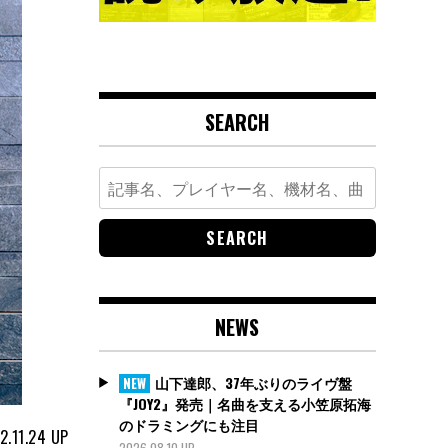
SEARCH
Search
for:
NEWS
山下達郎、37年ぶりのライヴ盤
NEW
『JOY2』発売｜名曲を支える小笠原拓海
のドラミングにも注目
2.11.24
UP
2026.08.10 UP