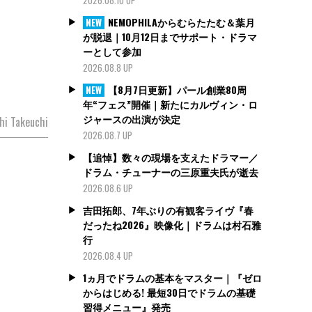
NEMOPHILAからむらたたむ＆葉月
NEW
が脱退｜10月12日までサポート・ドラマ
ーとして参加
2026.08.8 UP
【8月7日更新】パール創業80周
NEW
年“フェス”開催｜新たにカルヴィン・ロ
ジャースの出演が決定
hi Takeuchi
2026.08.7 UP
【追悼】数々の現場を支えたドラマー／
ドラム・チューナーの三原重夫氏が逝去
2026.08.6 UP
吉田拓郎、7年ぶりの有観客ライヴ『春
だったね2026』映像化｜ドラムは村石雅
行
2026.08.4 UP
1ヵ月でドラムの基本をマスター｜『ゼロ
からはじめる! 最短30日でドラムの基礎
習得メニュー』発売