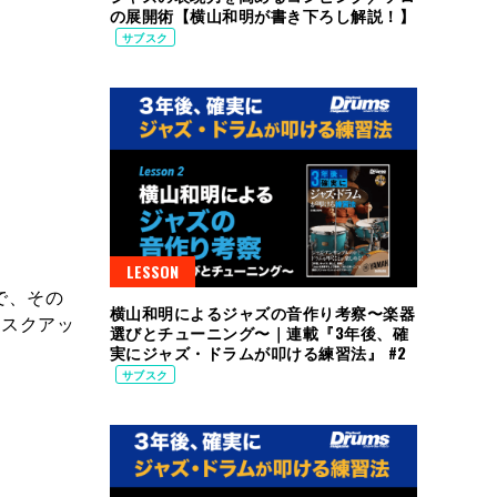
の展開術【横山和明が書き下ろし解説！】
サブスク
LESSON
で、その
横山和明によるジャズの音作り考察〜楽器
モスクアッ
選びとチューニング〜｜連載『3年後、確
実にジャズ・ドラムが叩ける練習法』 #2
サブスク