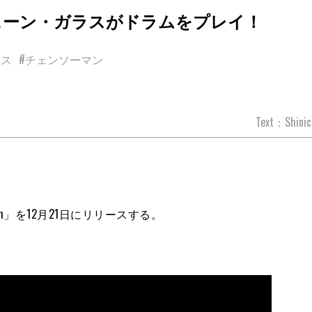
でシェーン・ガラスがドラムをプレイ！
ラス
#チェンソーマン
Text：Shinic
eath」を12月21日にリリースする。