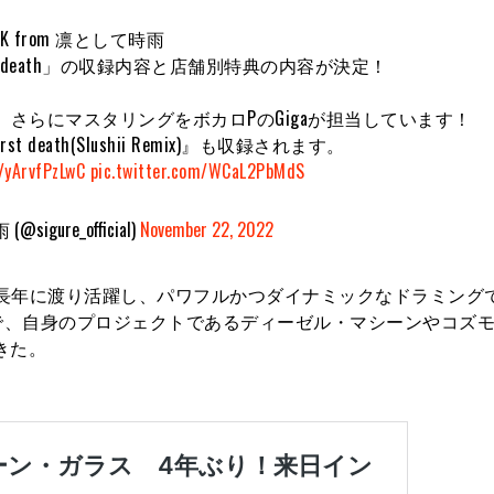
TK from 凛として時雨
「first death」の収録内容と店舗別特典の内容が決定！
さらにマスタリングをボカロPのGigaが担当しています！
st death(Slushii Remix)』も収録されます。
o/yArvfPzLwC
pic.twitter.com/WCaL2PbMdS
igure_official)
November 22, 2022
して長年に渡り活躍し、パワフルかつダイナミックなドラミング
で、自身のプロジェクトであるディーゼル・マシーンやコズ
きた。