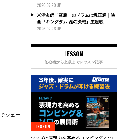
2026.07.29 UP
米津玄師「夜鷹」のドラムは堀正輝｜映
画『キングダム 魂の決戦』主題歌
2026.07.26 UP
LESSON
初心者から上級までレッスン記事
グでシェー
LESSON
ジャズの表現力を高めるコンピング／ソロ