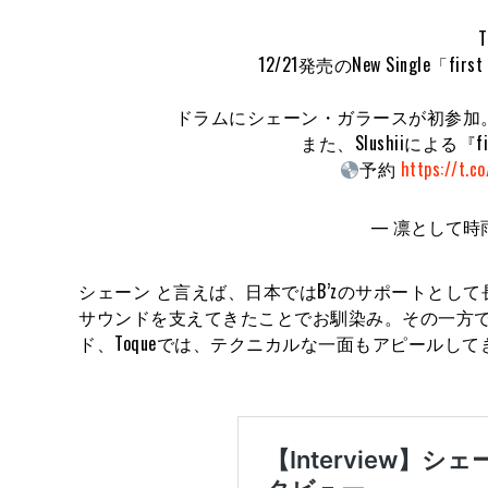
12/21発売のNew Single
ドラムにシェーン・ガラースが初参加。
また、Slushiiによる『fir
予約
https://t.c
— 凛として時雨 (@s
シェーン と言えば、日本ではB’zのサポートと
サウンドを支えてきたことでお馴染み。その一方
ド、Toqueでは、テクニカルな一面もアピールして