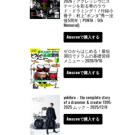
2026｜アグレッシヴにス
テージを彩る華のラウ
ド・ドラミング！ / 付録小
冊子：村上“ポンタ”秀一没
後5周年｜PONTA：5th
Memorial)
Amazonで購入する
ゼロからはじめる！最短
30日でドラムの基礎習得
メニュー – 2026/9/16
Amazonで購入する
yukihiro：the complete story
of a drummer & creator 1995-
2025 ムック – 2025/12/8
Amazonで購入する