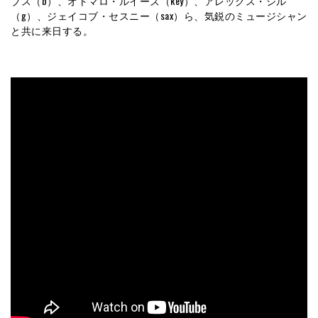
ブス（b）、オトマロ・ルイーズ（key）、アレックス・シル
（g）、ジェイコブ・セスニー（sax）ら、気鋭のミュージシャン
と共に来日する。