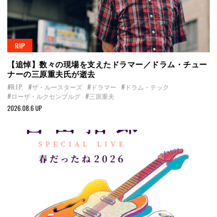
RIP
【追悼】数々の現場を支えたドラマー／ドラム・チュー
ナーの三原重夫氏が逝去
#R.I.P.
#ザ・ルースターズ
#ドラマー
#ドラム・テック
#ローザ・ルクセンブルグ
#三原重夫
2026.08.6 UP