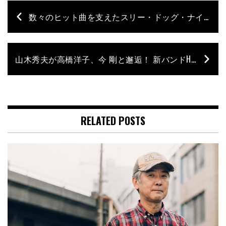
数々のヒット曲を支えたスリー・ドッグ・ナイトのドラマー、フロイド・スニード急逝【R.I.P.】
山木秀夫が高橋洋子、今 剛と邂逅！ 新バンドHERMIT始動!!
RELATED POSTS