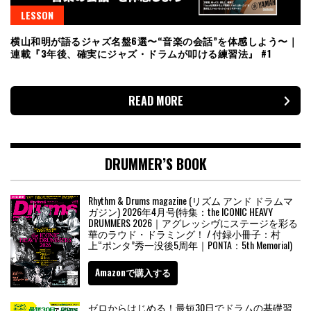
LESSON
横山和明が語るジャズ名盤6選〜“音楽の会話”を体感しよう〜｜
連載『3年後、確実にジャズ・ドラムが叩ける練習法』 #1
READ MORE
DRUMMER’S BOOK
Rhythm & Drums magazine (リズム アンド ドラムマ
ガジン) 2026年4月号(特集：the ICONIC HEAVY
DRUMMERS 2026｜アグレッシヴにステージを彩る
華のラウド・ドラミング！ / 付録小冊子：村
上“ポンタ”秀一没後5周年｜PONTA：5th Memorial)
Amazonで購入する
ゼロからはじめる！最短30日でドラムの基礎習