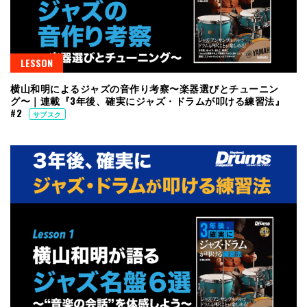
LESSON
横山和明によるジャズの音作り考察〜楽器選びとチューニン
グ〜｜連載『3年後、確実にジャズ・ドラムが叩ける練習法』
#2
サブスク