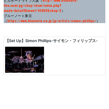
ビルボードライブ大阪（
http://www.billboard-
live.com/pg/shop/show/index.php?
mode=detail1&event=14005&shop=2
）
ブルーノート東京
（
https://www.bluenote.co.jp/jp/artists/simon-phillips/
）