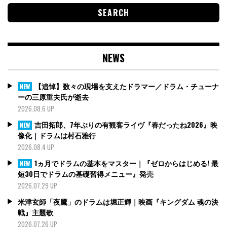
NEWS
【追悼】数々の現場を支えたドラマー／ドラム・チューナ
NEW
ーの三原重夫氏が逝去
2026.08.6 UP
吉田拓郎、7年ぶりの有観客ライヴ『春だったね2026』映
NEW
像化｜ドラムは村石雅行
2026.08.4 UP
1ヵ月でドラムの基本をマスター｜『ゼロからはじめる! 最
NEW
短30日でドラムの基礎習得メニュー』発売
2026.07.29 UP
米津玄師「夜鷹」のドラムは堀正輝｜映画『キングダム 魂の決
戦』主題歌
2026.07.26 UP