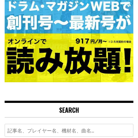
SEARCH
Search
for: