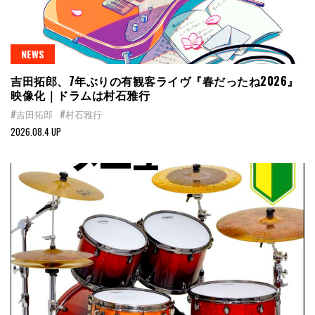
NEWS
吉田拓郎、7年ぶりの有観客ライヴ『春だったね2026』
映像化｜ドラムは村石雅行
#吉田拓郎
#村石雅行
2026.08.4 UP