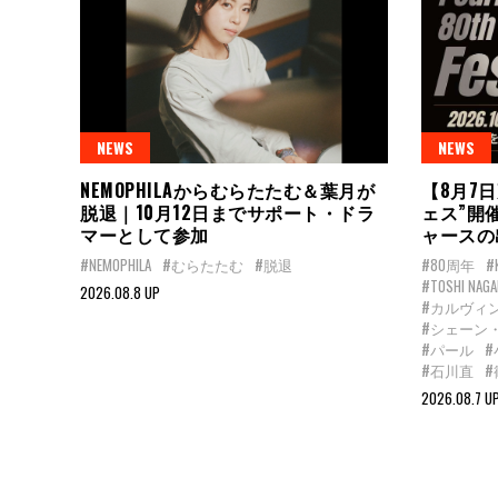
NEWS
NEWS
NEMOPHILAからむらたたむ＆葉月が
【8月7
脱退｜10月12日までサポート・ドラ
ェス”開
マーとして参加
ャースの
#NEMOPHILA
#むらたたむ
#脱退
#80周年
#
#TOSHI NAGA
2026.08.8 UP
#カルヴィ
#シェーン
#パール
#石川直
2026.08.7 U