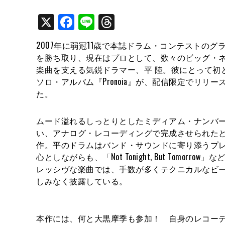
X
Facebook
Line
Threads
2007年に弱冠11歳で本誌ドラム・コンテストのグ
を勝ち取り、現在はプロとして、数々のビッグ・
楽曲を支える気鋭ドラマー、平 陸。彼にとって初
ソロ・アルバム『Pronoia』が、配信限定でリリー
た。
ムード溢れるしっとりとしたミディアム・ナンバ
い、アナログ・レコーディングで完成させられた
作。平のドラムはバンド・サウンドに寄り添うプ
心としながらも、「Not Tonight, But Tomorrow」
レッシヴな楽曲では、手数が多くテクニカルなビ
しみなく披露している。
本作には、何と大黒摩季も参加！ 自身のレコーデ