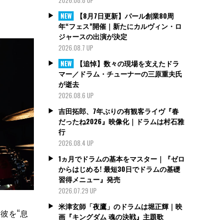
【8月7日更新】パール創業80周
NEW
年“フェス”開催｜新たにカルヴィン・ロ
ジャースの出演が決定
2026.08.7 UP
【追悼】数々の現場を支えたドラ
NEW
マー／ドラム・チューナーの三原重夫氏
が逝去
2026.08.6 UP
吉田拓郎、7年ぶりの有観客ライヴ『春
だったね2026』映像化｜ドラムは村石雅
行
2026.08.4 UP
1ヵ月でドラムの基本をマスター｜『ゼロ
からはじめる! 最短30日でドラムの基礎
習得メニュー』発売
2026.07.29 UP
米津玄師「夜鷹」のドラムは堀正輝｜映
彼を“息
画『キングダム 魂の決戦』主題歌