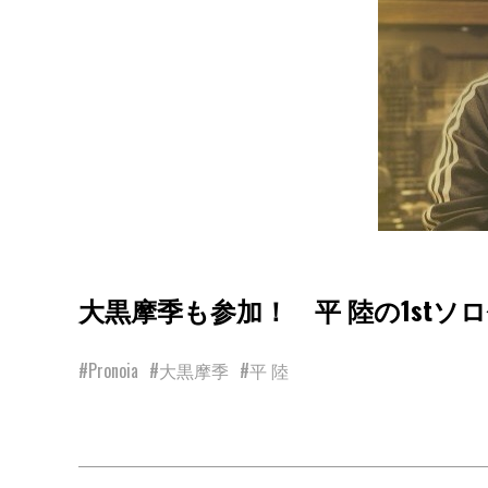
大黒摩季も参加！ 平 陸の1stソロ
#Pronoia
#大黒摩季
#平 陸