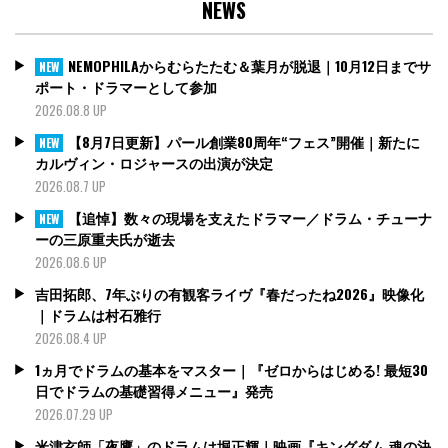
NEWS
NEMOPHILAからむらたたむ＆葉月が脱退｜10月12日までサ
NEW
ポート・ドラマーとして参加
2026.08.8 UP
【8月7日更新】パール創業80周年“フェス”開催｜新たに
NEW
カルヴィン・ロジャースの出演が決定
2026.08.7 UP
【追悼】数々の現場を支えたドラマー／ドラム・チューナ
NEW
ーの三原重夫氏が逝去
2026.08.6 UP
吉田拓郎、7年ぶりの有観客ライヴ『春だったね2026』映像化
｜ドラムは村石雅行
2026.08.4 UP
1ヵ月でドラムの基本をマスター｜『ゼロからはじめる! 最短30
日でドラムの基礎習得メニュー』発売
2026.07.29 UP
米津玄師「夜鷹」のドラムは堀正輝｜映画『キングダム 魂の決