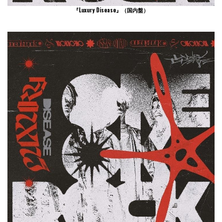
『Luxury Disease』
（国内盤）