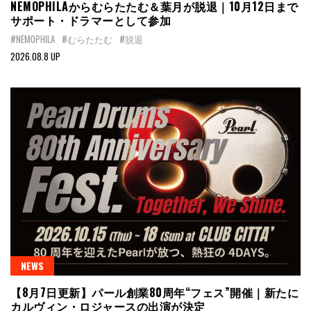
NEMOPHILAからむらたたむ＆葉月が脱退｜10月12日まで
サポート・ドラマーとして参加
#NEMOPHILA
#むらたたむ
#脱退
2026.08.8 UP
NEWS
【8月7日更新】パール創業80周年“フェス”開催｜新たに
カルヴィン・ロジャースの出演が決定