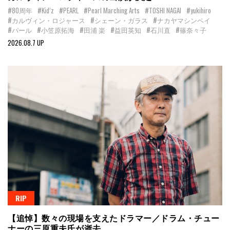
#80周年
#Kid’z
#PEARL
#Pearl Marching Arts
#TOSHI NAGAI
#yukihiro
#カルヴィン・ロジャース
#シェーン・ガラス
#ナカヤマシンペイ
#パール
#小笠原拓海
#田浦 楽
#益田英知
#石川直
#篠奈々子
2026.08.7 UP
RIP
【追悼】数々の現場を支えたドラマー／ドラム・チュー
ナーの三原重夫氏が逝去