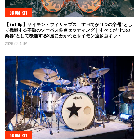
DRUM KIT
【Set Up】サイモン・フィリップス｜すべてが“1つの楽器”とし
て機能する不動のツーバス多点セッティング｜すべてが“1つの
楽器”として機能する3層に分かれたサイモン流多点キット
2026.08.4 UP
DRUM KIT