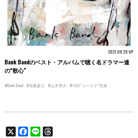
2021.09.29
UP
Bank Bandのベスト・アルバムで聴く名ドラマー達
の“歌心”
#Bank Band
#屋敷豪太
#山木秀夫
#河村“カースケ”智康
X
Facebook
Line
Threads