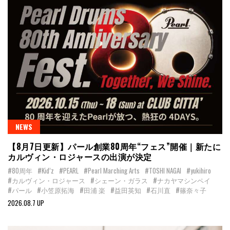
NEWS
【8月7日更新】パール創業80周年“フェス”開催｜新たに
カルヴィン・ロジャースの出演が決定
#80周年
#Kid’z
#PEARL
#Pearl Marching Arts
#TOSHI NAGAI
#yukihiro
#カルヴィン・ロジャース
#シェーン・ガラス
#ナカヤマシンペイ
#パール
#小笠原拓海
#田浦 楽
#益田英知
#石川直
#篠奈々子
2026.08.7 UP