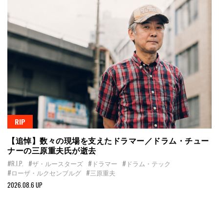
RIP
【追悼】数々の現場を支えたドラマー／ドラム・チュー
ナーの三原重夫氏が逝去
#R.I.P.
#ザ・ルースターズ
#ドラマー
#ドラム・テック
#ローザ・ルクセンブルグ
#三原重夫
2026.08.6 UP