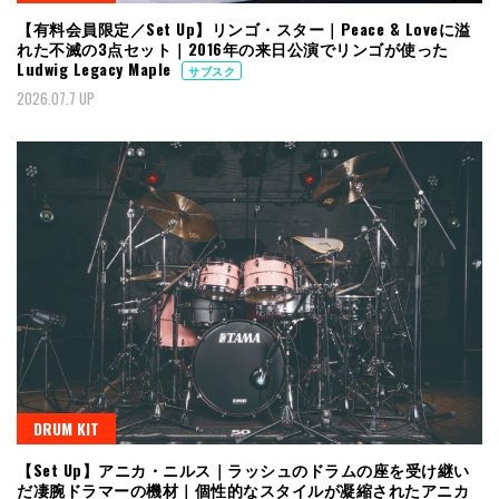
【有料会員限定／Set Up】リンゴ・スター｜Peace & Loveに溢
れた不滅の3点セット｜2016年の来日公演でリンゴが使った
Ludwig Legacy Maple
サブスク
2026.07.7 UP
DRUM KIT
【Set Up】アニカ・ニルス｜ラッシュのドラムの座を受け継い
だ凄腕ドラマーの機材｜個性的なスタイルが凝縮されたアニカ