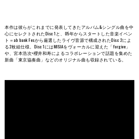
本作は彼らがこれまでに発表してきたアルバム&シングル曲を中
心にセレクトされたDisc 1と、05年からスタートした音楽イベン
ト＝ab bank Fesから厳選したライヴ音源で構成されたDisc 2によ
る2枚組仕様。Disc 1にはMISIAをヴォーカルに迎えた「forgive」
や、宮本浩次×櫻井和寿によるコラボレーションで話題を集めた
新曲「東京協奏曲」などのオリジナル曲も収録されている。