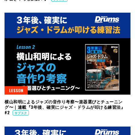
LESSON
横山和明によるジャズの音作り考察〜楽器選びとチューニン
グ〜｜連載『3年後、確実にジャズ・ドラムが叩ける練習法』
#2
サブスク