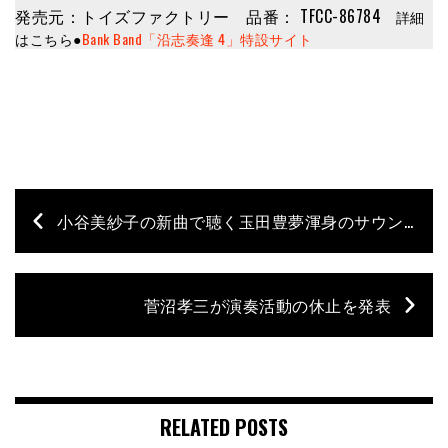
発売元：トイズファクトリー 品番： TFCC-86784
詳細
はこちら●
Bank Band「沿志奏逢 4」特設サイト
小谷美紗子の新曲で聴く玉田豊夢渾身のサウンド＆グルーヴ
菅沼孝三が演奏活動の休止を発表
RELATED POSTS