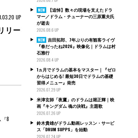
【追悼】数々の現場を支えたドラ
NEW
マー／ドラム・チューナーの三原重夫氏
.03.20
UP
が逝去
をリリー
2026.08.6 UP
吉田拓郎、7年ぶりの有観客ライヴ
NEW
『春だったね2026』映像化｜ドラムは村
石雅行
2026.08.4 UP
1ヵ月でドラムの基本をマスター｜『ゼロ
からはじめる! 最短30日でドラムの基礎
習得メニュー』発売
2026.07.29 UP
米津玄師「夜鷹」のドラムは堀正輝｜映
画『キングダム 魂の決戦』主題歌
2026.07.26 UP
ム『8
鈴木貴雄がドラム動画レッスン・サービ
ス「DRUM SUPPS」を始動
2026.07.24 UP