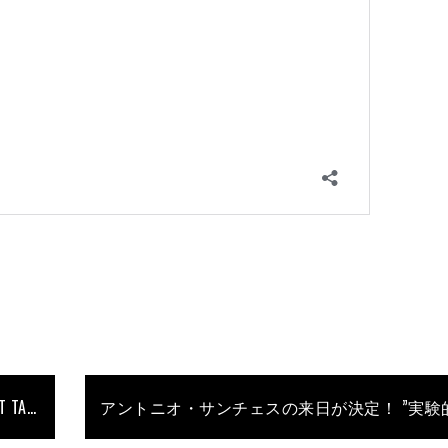
サトシ＆ピカチュウ 26年の物語に幕 THE FIRST TAKE「めざせポケモンマスター」に青山英樹が参加