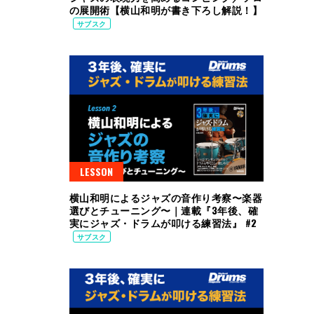
の展開術【横山和明が書き下ろし解説！】
サブスク
LESSON
横山和明によるジャズの音作り考察〜楽器
選びとチューニング〜｜連載『3年後、確
実にジャズ・ドラムが叩ける練習法』 #2
サブスク