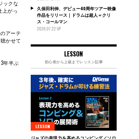
ジックな
久保田利伸、デビュー40周年ツアー映像
仕上がっ
作品をリリース｜ドラムは超人＝クリ
ス・コールマン
2026.07.22 UP
数々のアーテ
を聴かせて
LESSON
初心者から上級までレッスン記事
3年半ぶ
LESSON
ジャズの表現力を高めるコンピング／ソロ