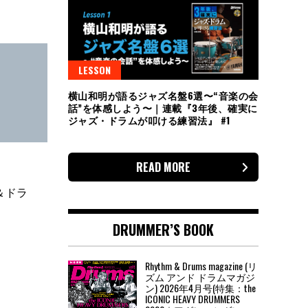
LESSON
横山和明が語るジャズ名盤6選〜“音楽の会
話”を体感しよう〜｜連載『3年後、確実に
ジャズ・ドラムが叩ける練習法』 #1
READ MORE
＆ドラ
DRUMMER’S BOOK
Rhythm & Drums magazine (リ
ズム アンド ドラムマガジ
ン) 2026年4月号(特集：the
ICONIC HEAVY DRUMMERS