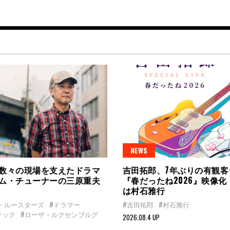
NEWS
数々の現場を支えたドラマ
吉田拓郎、7年ぶりの有観客
ム・チューナーの三原重夫
『春だったね2026』映像
は村石雅行
・ルースターズ
#ドラマー
#吉田拓郎
#村石雅行
テック
#ローザ・ルクセンブルグ
2026.08.4 UP