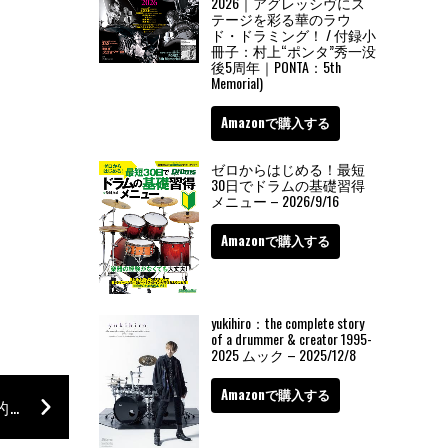
2026｜アグレッシヴにス
テージを彩る華のラウ
ド・ドラミング！ / 付録小
冊子：村上“ポンタ”秀一没
後5周年｜PONTA：5th
Memorial)
Amazonで購入する
ゼロからはじめる！最短
30日でドラムの基礎習得
メニュー – 2026/9/16
Amazonで購入する
yukihiro：the complete story
of a drummer & creator 1995-
2025 ムック – 2025/12/8
Amazonで購入する
アントニオ・サンチェスの来日が決定！ ”実験的なプロジェクト”をライヴで再現!!