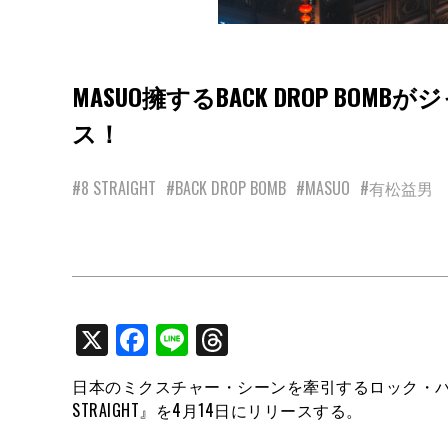
MASUO擁するBACK DROP B
ス！
#8 STRAIGHT
#BACK DROP BOMB
#MASUO
#有松益男
X
Facebook
Line
Threads
日本のミクスチャー・シーンを牽引するロック・バンド＝
STRAIGHT』を4月14日にリリースする。