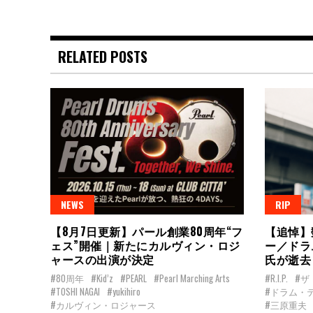
RELATED POSTS
NEWS
RIP
【8月7日更新】パール創業80周年“フ
【追悼】
ェス”開催｜新たにカルヴィン・ロジ
ー／ドラ
ャースの出演が決定
氏が逝去
#80周年
#Kid’z
#PEARL
#Pearl Marching Arts
#R.I.P.
#ザ
#TOSHI NAGAI
#yukihiro
#ドラム・
#カルヴィン・ロジャース
#三原重夫