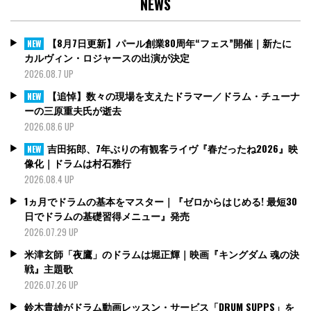
NEWS
【8月7日更新】パール創業80周年“フェス”開催｜新たに
NEW
カルヴィン・ロジャースの出演が決定
2026.08.7 UP
【追悼】数々の現場を支えたドラマー／ドラム・チューナ
NEW
ーの三原重夫氏が逝去
2026.08.6 UP
吉田拓郎、7年ぶりの有観客ライヴ『春だったね2026』映
NEW
像化｜ドラムは村石雅行
2026.08.4 UP
1ヵ月でドラムの基本をマスター｜『ゼロからはじめる! 最短30
日でドラムの基礎習得メニュー』発売
2026.07.29 UP
米津玄師「夜鷹」のドラムは堀正輝｜映画『キングダム 魂の決
戦』主題歌
2026.07.26 UP
鈴木貴雄がドラム動画レッスン・サービス「DRUM SUPPS」を