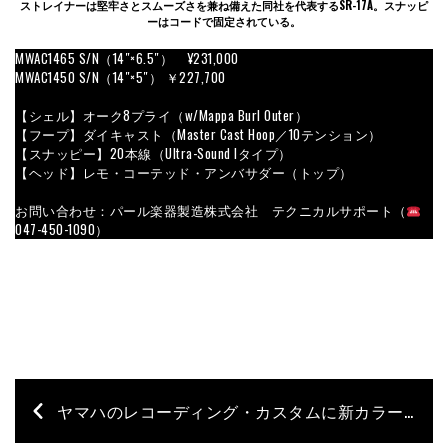
ストレイナーは堅牢さとスムーズさを兼ね備えた同社を代表するSR-17A。スナッピ
ーはコードで固定されている。
MWAC1465 S/N（14″×6.5″） ¥231,000
MWAC1450 S/N（14″×5″） ￥227,700
【シェル】オーク8プライ（w/Mappa Burl Outer）
【フープ】ダイキャスト（Master Cast Hoop／10テンション）
【スナッピー】20本線（Ultra-Sound Iタイプ）
【ヘッド】レモ・コーテッド・アンバサダー（トップ）
お問い合わせ：パール楽器製造株式会社 テクニカルサポート（
047-450-1090）
ヤマハのレコーディング・カスタムに新カラーが追加｜ポーラーホワイト＆レッドオータムをラインナップ