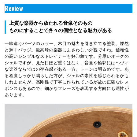
Review
上質な楽器から放たれる音像そのもの
ものにすることで各々の個性となる魅力がある
一味違うパーツのカラー、木目の魅力を引き立てる塗装、燦然
と輝くバッジ。最高峰の楽器にふさわしい外観ですね。信頼性
の高いシンプルなストレイナーも好印象です。分厚いオークの
シェルですが、見た目ほど重くはなく、音量や輪郭にはヘヴィ
な楽器ならではの存在感がある一方、トーンは明るめです。あ
る程度しっかり鳴らした方が、シェルの素性を感じられるかも
しれませんが、高剛性で丁寧に作られているが故の正確なレス
ポンスもあるので、細かなフレーズを表現する方向にも適性が
あります。