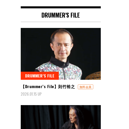
DRUMMER'S FILE
DRUMMER’S FILE
【Drummer’s File】則竹裕之
無料会員
2026.01.15 UP