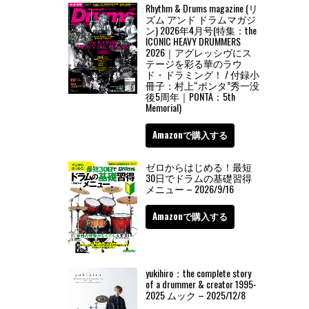
Rhythm & Drums magazine (リ
ズム アンド ドラムマガジ
ン) 2026年4月号(特集：the
ICONIC HEAVY DRUMMERS
2026｜アグレッシヴにス
テージを彩る華のラウ
ド・ドラミング！ / 付録小
冊子：村上“ポンタ”秀一没
後5周年｜PONTA：5th
Memorial)
Amazonで購入する
ゼロからはじめる！最短
30日でドラムの基礎習得
メニュー – 2026/9/16
Amazonで購入する
yukihiro：the complete story
of a drummer & creator 1995-
2025 ムック – 2025/12/8