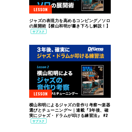
LESSON
ジャズの表現力を高めるコンピング／ソロ
の展開術【横山和明が書き下ろし解説！】
サブスク
LESSON
横山和明によるジャズの音作り考察〜楽器
選びとチューニング〜｜連載『3年後、確
実にジャズ・ドラムが叩ける練習法』 #2
サブスク