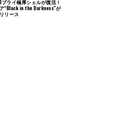
の20プライ極厚シェルが復活！
lack in the Darkness”が
リリース