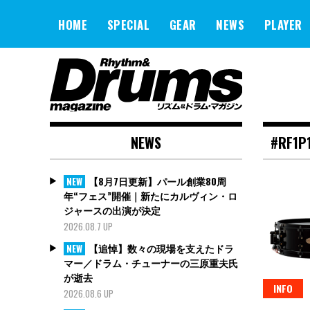
Skip
to
HOME
SPECIAL
GEAR
NEWS
PLAYER
content
NEWS
#RF1P
【8月7日更新】パール創業80周
NEW
年“フェス”開催｜新たにカルヴィン・ロ
ジャースの出演が決定
2026.08.7 UP
【追悼】数々の現場を支えたドラ
NEW
マー／ドラム・チューナーの三原重夫氏
が逝去
INFO
2026.08.6 UP