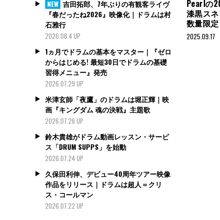
Pearl
吉田拓郎、7年ぶりの有観客ライヴ
NEW
漆黒スネア“B
『春だったね2026』映像化｜ドラムは村
数量限定
石雅行
2026.08.4 UP
2025.09.17
1ヵ月でドラムの基本をマスター｜『ゼロ
からはじめる! 最短30日でドラムの基礎
習得メニュー』発売
2026.07.29 UP
米津玄師「夜鷹」のドラムは堀正輝｜映
画『キングダム 魂の決戦』主題歌
2026.07.26 UP
鈴木貴雄がドラム動画レッスン・サービ
ス「DRUM SUPPS」を始動
2026.07.24 UP
久保田利伸、デビュー40周年ツアー映像
作品をリリース｜ドラムは超人＝クリ
ス・コールマン
2026.07.22 UP