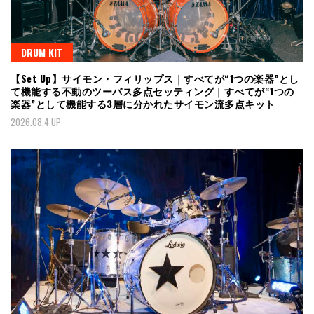
DRUM KIT
【Set Up】サイモン・フィリップス｜すべてが“1つの楽器”とし
て機能する不動のツーバス多点セッティング｜すべてが“1つの
楽器”として機能する3層に分かれたサイモン流多点キット
2026.08.4 UP