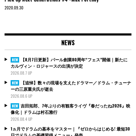
2020.09.30
NEWS
【8月7日更新】パール創業80周年“フェス”開催｜新たに
NEW
カルヴィン・ロジャースの出演が決定
2026.08.7 UP
【追悼】数々の現場を支えたドラマー／ドラム・チューナ
NEW
ーの三原重夫氏が逝去
2026.08.6 UP
吉田拓郎、7年ぶりの有観客ライヴ『春だったね2026』映
NEW
像化｜ドラムは村石雅行
2026.08.4 UP
1ヵ月でドラムの基本をマスター｜『ゼロからはじめる! 最短30
日でドラムの基礎習得メニュー』発売