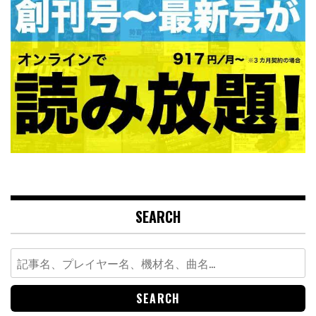
SEARCH
Search
for: