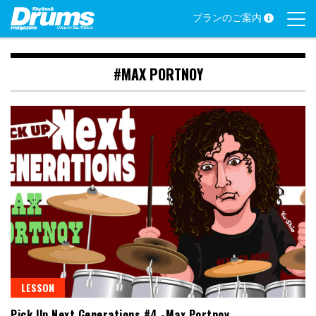
Skip
プランのご案内
to
content
#MAX PORTNOY
LESSON
Pick Up Next Generations #4 -Max Portnoy