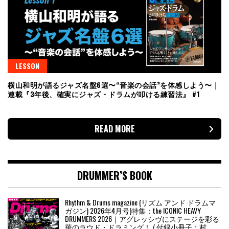
LESSON
横山和明が語るジャズ名盤6選〜“音楽の会話”を体感しよう〜｜
連載『3年後、確実にジャズ・ドラムが叩ける練習法』 #1
READ MORE
DRUMMER’S BOOK
Rhythm & Drums magazine (リズム アンド ドラムマ
ガジン) 2026年4月号(特集：the ICONIC HEAVY
DRUMMERS 2026｜アグレッシヴにステージを彩る
華のラウド・ドラミング！ / 付録小冊子：村