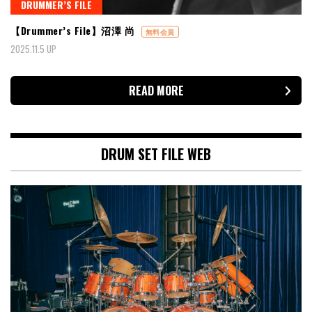
DRUMMER’S FILE
【Drummer’s File】沼澤 尚
無料会員
2025.11.5 UP
READ MORE
DRUM SET FILE WEB