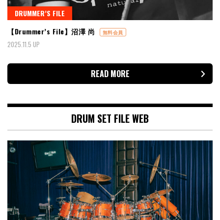
DRUMMER’S FILE
【Drummer’s File】沼澤 尚
無料会員
2025.11.5 UP
READ MORE
DRUM SET FILE WEB