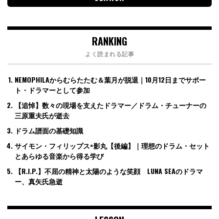
RANKING
よく読まれる記事
NEMOPHILAからむらたたむ＆葉月が脱退｜10月12日までサポー
ト・ドラマーとして参加
【追悼】数々の現場を支えたドラマー／ドラム・チューナーの
三原重夫氏が逝去
ドラム譜面の基礎知識
サイモン・フィリップス×影丸【後編】｜理想のドラム・セット
とあらゆる音楽から得る学び
【R.I.P.】不屈の精神と太陽のような笑顔 LUNA SEAのドラマ
ー、真矢氏急逝