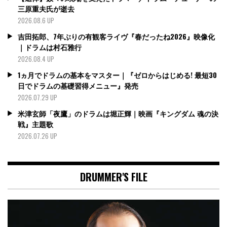
三原重夫氏が逝去
2026.08.6 UP
吉田拓郎、7年ぶりの有観客ライヴ『春だったね2026』映像化
｜ドラムは村石雅行
2026.08.4 UP
1ヵ月でドラムの基本をマスター｜『ゼロからはじめる! 最短30
日でドラムの基礎習得メニュー』発売
2026.07.29 UP
米津玄師「夜鷹」のドラムは堀正輝｜映画『キングダム 魂の決
戦』主題歌
2026.07.26 UP
DRUMMER'S FILE