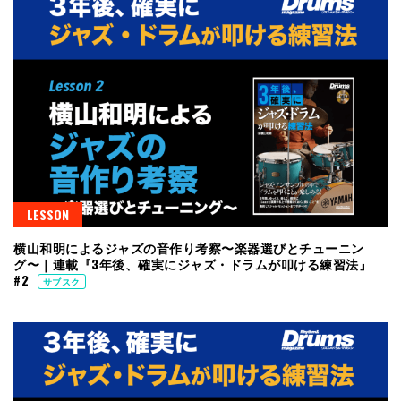
LESSON
横山和明によるジャズの音作り考察〜楽器選びとチューニン
グ〜｜連載『3年後、確実にジャズ・ドラムが叩ける練習法』
#2
サブスク