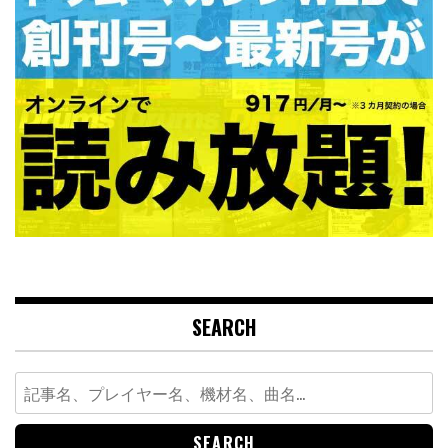
SEARCH
Search
for: