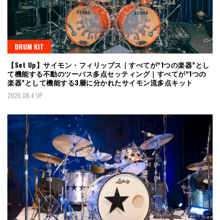
DRUM KIT
【Set Up】サイモン・フィリップス｜すべてが“1つの楽器”とし
て機能する不動のツーバス多点セッティング｜すべてが“1つの
楽器”として機能する3層に分かれたサイモン流多点キット
2026.08.4 UP