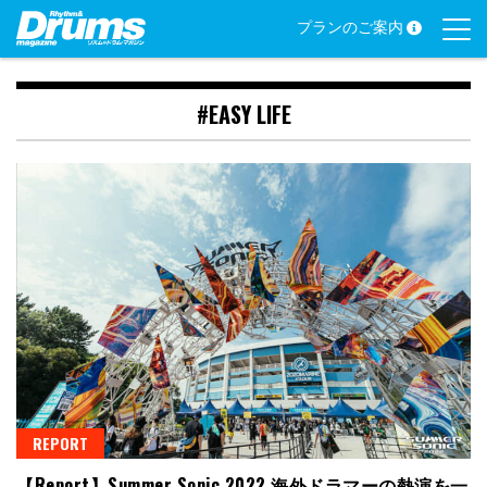
Skip
プランのご案内
to
content
#EASY LIFE
REPORT
【Report】Summer Sonic 2022 海外ドラマーの熱演を一