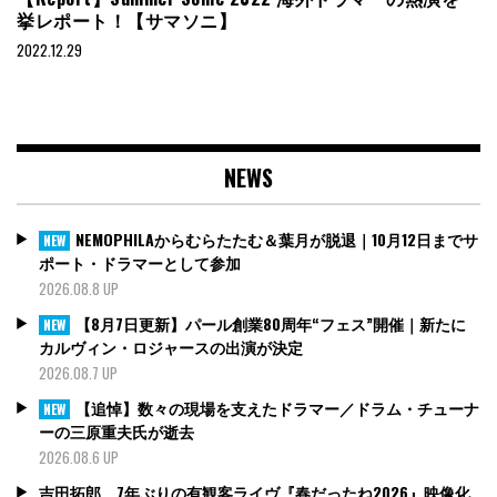
挙レポート！【サマソニ】
2022.12.29
NEWS
NEMOPHILAからむらたたむ＆葉月が脱退｜10月12日までサ
NEW
ポート・ドラマーとして参加
2026.08.8 UP
【8月7日更新】パール創業80周年“フェス”開催｜新たに
NEW
カルヴィン・ロジャースの出演が決定
2026.08.7 UP
【追悼】数々の現場を支えたドラマー／ドラム・チューナ
NEW
ーの三原重夫氏が逝去
2026.08.6 UP
吉田拓郎、7年ぶりの有観客ライヴ『春だったね2026』映像化