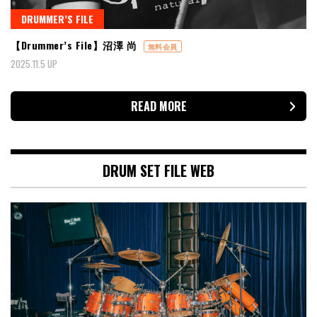
DRUMMER’S FILE
【Drummer’s File】沼澤 尚
無料会員
2025.11.5 UP
READ MORE
DRUM SET FILE WEB