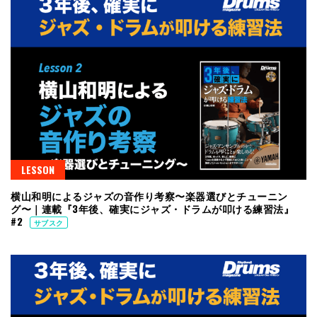
LESSON
横山和明によるジャズの音作り考察〜楽器選びとチューニン
グ〜｜連載『3年後、確実にジャズ・ドラムが叩ける練習法』
#2
サブスク