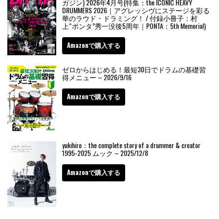
ガジン) 2026年4月号(特集：the ICONIC HEAVY
DRUMMERS 2026｜アグレッシヴにステージを彩る
華のラウド・ドラミング！ / 付録小冊子：村
上“ポンタ”秀一没後5周年｜PONTA：5th Memorial)
Amazonで購入する
ゼロからはじめる！最短30日でドラムの基礎習
得メニュー – 2026/9/16
Amazonで購入する
yukihiro：the complete story of a drummer & creator
1995-2025 ムック – 2025/12/8
Amazonで購入する