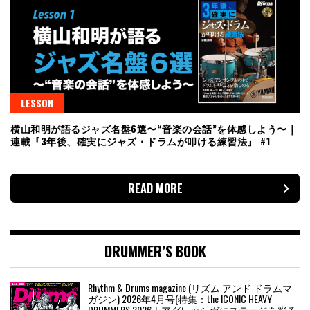
LESSON
横山和明が語るジャズ名盤6選〜“音楽の会話”を体感しよう〜｜
連載『3年後、確実にジャズ・ドラムが叩ける練習法』 #1
READ MORE
DRUMMER’S BOOK
Rhythm & Drums magazine (リズム アンド ドラムマ
ガジン) 2026年4月号(特集：the ICONIC HEAVY
DRUMMERS 2026｜アグレッシヴにステージを彩る