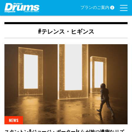
Skip
プランのご案内
to
content
#テレンス・ヒギンス
NEWS
スタントン&ジョージ・ポーターJr.らが放つ濃密なリズ