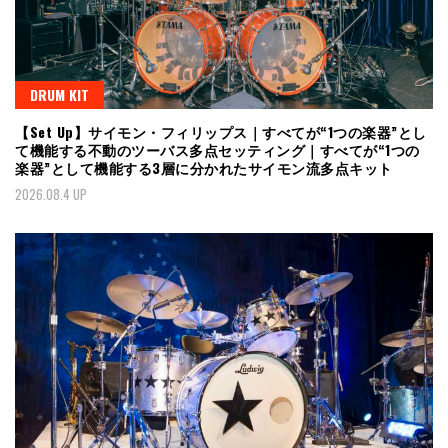
DRUM KIT
【Set Up】サイモン・フィリップス｜すべてが“1つの楽器”とし
て機能する不動のツーバス多点セッティング｜すべてが“1つの
楽器”として機能する3層に分かれたサイモン流多点キット
2026.08.4 UP