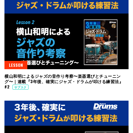
LESSON
横山和明によるジャズの音作り考察〜楽器選びとチューニン
グ〜｜連載『3年後、確実にジャズ・ドラムが叩ける練習法』
#2
サブスク