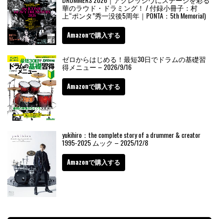
華のラウド・ドラミング！ / 付録小冊子：村
上“ポンタ”秀一没後5周年｜PONTA：5th Memorial)
Amazonで購入する
ゼロからはじめる！最短30日でドラムの基礎習
得メニュー – 2026/9/16
Amazonで購入する
yukihiro：the complete story of a drummer & creator
1995-2025 ムック – 2025/12/8
Amazonで購入する