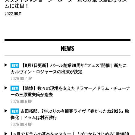
ムに注目！
2022.06.11
NEWS
【8月7日更新】パール創業80周年“フェス”開催｜新たに
NEW
カルヴィン・ロジャースの出演が決定
2026.08.7 UP
【追悼】数々の現場を支えたドラマー／ドラム・チューナ
NEW
ーの三原重夫氏が逝去
2026.08.6 UP
吉田拓郎、7年ぶりの有観客ライヴ『春だったね2026』映
NEW
像化｜ドラムは村石雅行
2026.08.4 UP
1ヵ月でドラムの基本をマスター｜『ゼロからはじめる! 最短30