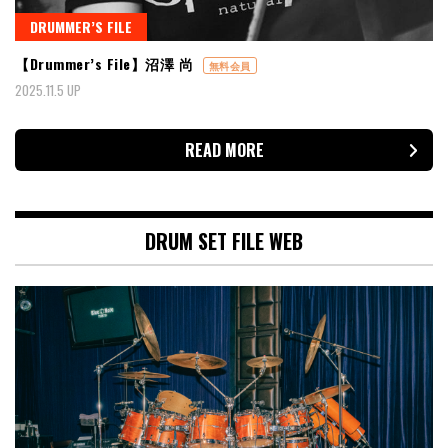
DRUMMER’S FILE
【Drummer’s File】沼澤 尚
無料会員
2025.11.5 UP
READ MORE
DRUM SET FILE WEB