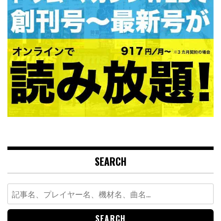
SEARCH
Search
for: