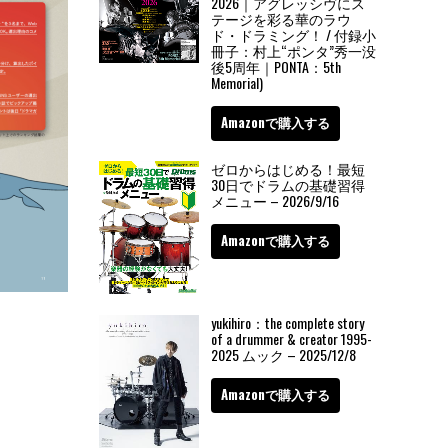
2026｜アグレッシヴにス
テージを彩る華のラウ
ド・ドラミング！ / 付録小
冊子：村上“ポンタ”秀一没
後5周年｜PONTA：5th
Memorial)
Amazonで購入する
ゼロからはじめる！最短
30日でドラムの基礎習得
メニュー – 2026/9/16
Amazonで購入する
yukihiro：the complete story
of a drummer & creator 1995-
2025 ムック – 2025/12/8
Amazonで購入する