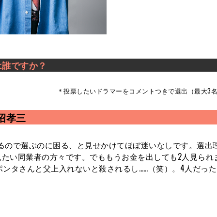
は誰ですか？
＊投票したいドラマーをコメントつきで選出（最大3
沼孝三
るので選ぶのに困る、と見せかけてほぼ迷いなしです。選出
見たい同業者の方々です。でももうお金を出しても2人見られ
ポンタさんと父上入れないと殺されるし……（笑）。4人だっ