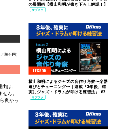
の展開術【横山和明が書き下ろし解説！】
サブスク
名／順不同）
LESSON
横山和明によるジャズの音作り考察〜楽器
理由は、
選びとチューニング〜｜連載『3年後、確
実にジャズ・ドラムが叩ける練習法』 #2
ません。
サブスク
たら良かっ