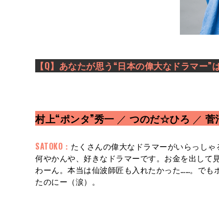
【Q】あなたが思う“
日本の
偉大なドラマー”
村上“ポンタ”秀一
／
つのだ☆ひろ
／
菅
SATOKO：
たくさんの偉大なドラマーがいらっしゃ
何やかんや、好きなドラマーです。お金を出して
わーん。本当は仙波師匠も入れたかった……。でも
たのにー（涙）。