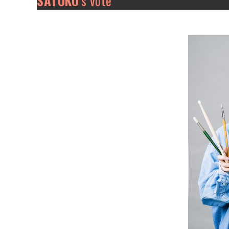
SATOKO
’s vote