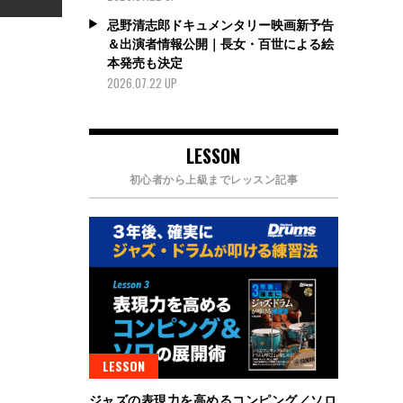
忌野清志郎ドキュメンタリー映画新予告
＆出演者情報公開｜長女・百世による絵
本発売も決定
2026.07.22 UP
LESSON
初心者から上級までレッスン記事
LESSON
ジャズの表現力を高めるコンピング／ソロ