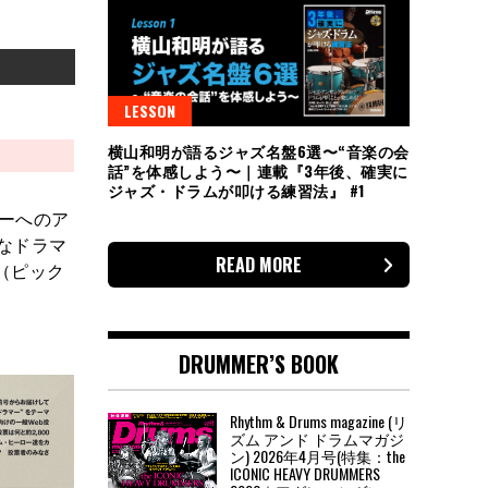
LESSON
横山和明が語るジャズ名盤6選〜“音楽の会
話”を体感しよう〜｜連載『3年後、確実に
ジャズ・ドラムが叩ける練習法』 #1
ーへのア
大なドラマ
READ MORE
（ピック
DRUMMER’S BOOK
Rhythm & Drums magazine (リ
ズム アンド ドラムマガジ
ン) 2026年4月号(特集：the
ICONIC HEAVY DRUMMERS