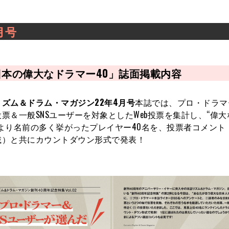
月号
日本の偉大なドラマー40」誌面掲載内容
リズム＆ドラム・マガジン22年4月号
本誌では、プロ・ドラマ
票＆一般SNSユーザーを対象としたWeb投票を集計し、“偉
てより名前の多く挙がったプレイヤー40名を、投票者コメント
載）と共にカウントダウン形式で発表！