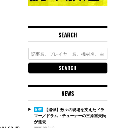
SEARCH
Search
for:
NEWS
【追悼】数々の現場を支えたドラ
NEW
マー／ドラム・チューナーの三原重夫氏
が逝去
2026.08.6 UP