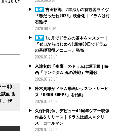
.04.20
UP
吉田拓郎、7年ぶりの有観客ライヴ
NEW
『春だったね2026』映像化｜ドラムは村
石雅行
2026.08.4 UP
1ヵ月でドラムの基本をマスター｜
NEW
『ゼロからはじめる! 最短30日でドラム
の基礎習得メニュー』発売
2026.07.29 UP
米津玄師「夜鷹」のドラムは堀正輝｜映
画『キングダム 魂の決戦』主題歌
2026.07.26 UP
ー40」
鈴木貴雄がドラム動画レッスン・サービ
は誌面＆
ス「DRUM SUPPS」を始動
す。ぜ
2026.07.24 UP
久保田利伸、デビュー40周年ツアー映像
作品をリリース｜ドラムは超人＝クリ
ス・コールマン
2026.07.22 UP